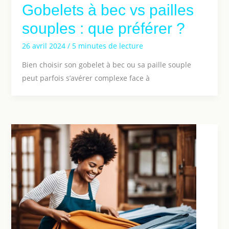
Gobelets à bec vs pailles
souples : que préférer ?
26 avril 2024
/
5 minutes de lecture
Bien choisir son gobelet à bec ou sa paille souple
peut parfois s’avérer complexe face à