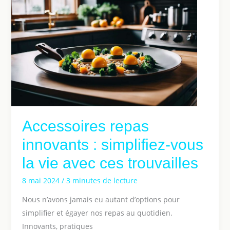
Accessoires repas
innovants : simplifiez-vous
la vie avec ces trouvailles
8 mai 2024
/
3 minutes de lecture
Nous n’avons jamais eu autant d’options pour
simplifier et égayer nos repas au quotidien.
Innovants, pratiques