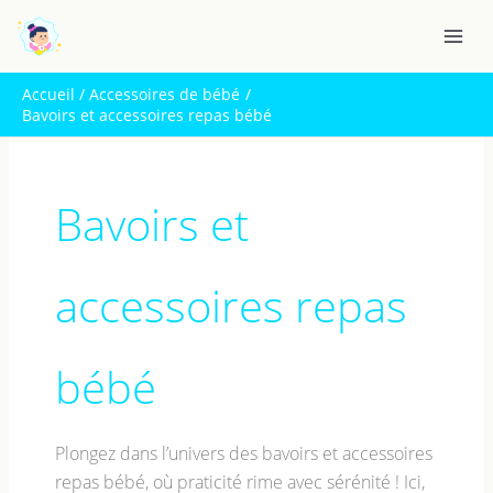
Aller
R
au
e
contenu
c
Accueil
Accessoires de bébé
h
Bavoirs et accessoires repas bébé
e
r
c
Bavoirs et
h
e
accessoires repas
r
bébé
Plongez dans l’univers des bavoirs et accessoires
repas bébé, où praticité rime avec sérénité ! Ici,