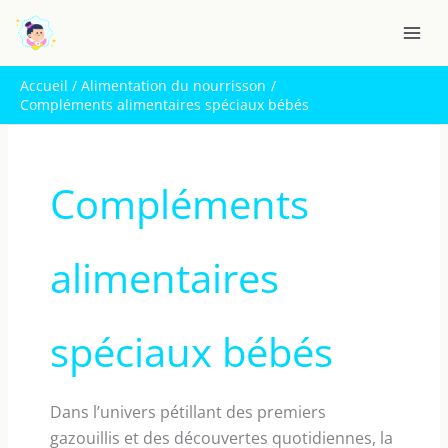
Aller
R
au
e
contenu
c
Accueil
Alimentation du nourrisson
h
Compléments alimentaires spéciaux bébés
e
r
c
Compléments
h
e
alimentaires
r
spéciaux bébés
Dans l’univers pétillant des premiers
gazouillis et des découvertes quotidiennes, la