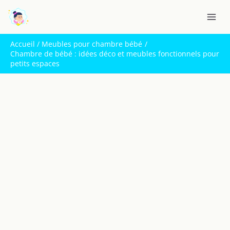
Aller
R
au
e
contenu
c
Accueil
Meubles pour chambre bébé
h
Chambre de bébé : idées déco et meubles fonctionnels pour
petits espaces
e
r
c
h
e
r