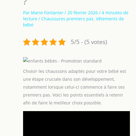
?
Par
Marie Fontanier
/
20 février 2026
/
4 minutes de
lecture
/
Chaussures premiers pas
,
Vêtements de
bébé
5/5 - (5 votes)
Choisir les chaussons adaptés pour votre bébé est
une étape cruciale dans son développement,
notamment lorsque celui-ci commence à faire ses
premiers pas. Voici les points essentiels à retenir
afin de faire le meilleur choix possible.