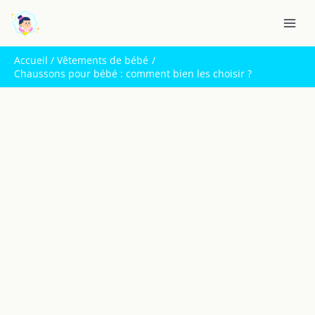
Aller
R
au
e
contenu
c
Accueil
Vêtements de bébé
h
Chaussons pour bébé : comment bien les choisir ?
e
r
c
h
e
r