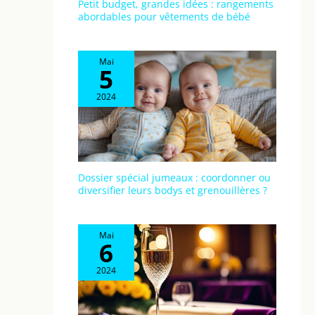
Petit budget, grandes idées : rangements
abordables pour vêtements de bébé
Mai
5
2024
Dossier spécial jumeaux : coordonner ou
diversifier leurs bodys et grenouillères ?
Mai
6
2024