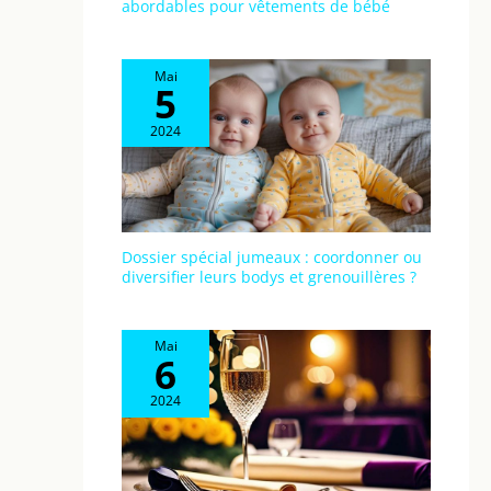
abordables pour vêtements de bébé
Mai
5
2024
Dossier spécial jumeaux : coordonner ou
diversifier leurs bodys et grenouillères ?
Mai
6
2024