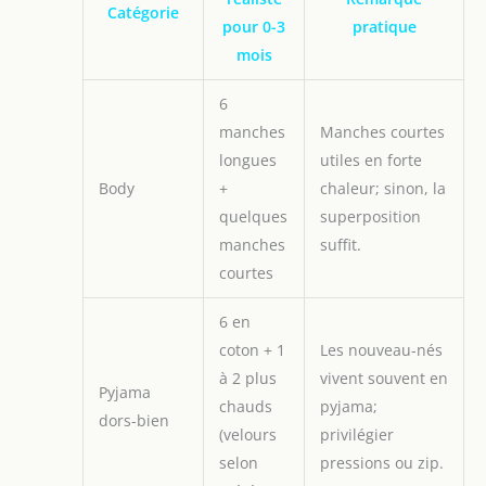
Catégorie
pour 0-3
pratique
mois
6
manches
Manches courtes
longues
utiles en forte
Body
+
chaleur; sinon, la
quelques
superposition
manches
suffit.
courtes
6 en
coton + 1
Les nouveau-nés
à 2 plus
vivent souvent en
Pyjama
chauds
pyjama;
dors-bien
(velours
privilégier
selon
pressions ou zip.