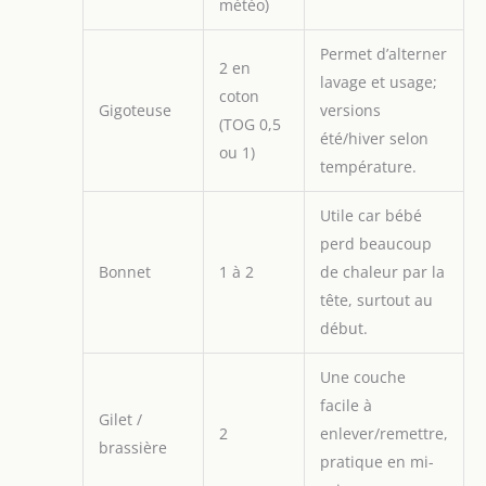
météo)
Permet d’alterner
2 en
lavage et usage;
coton
Gigoteuse
versions
(TOG 0,5
été/hiver selon
ou 1)
température.
Utile car bébé
perd beaucoup
Bonnet
1 à 2
de chaleur par la
tête, surtout au
début.
Une couche
facile à
Gilet /
2
enlever/remettre,
brassière
pratique en mi-