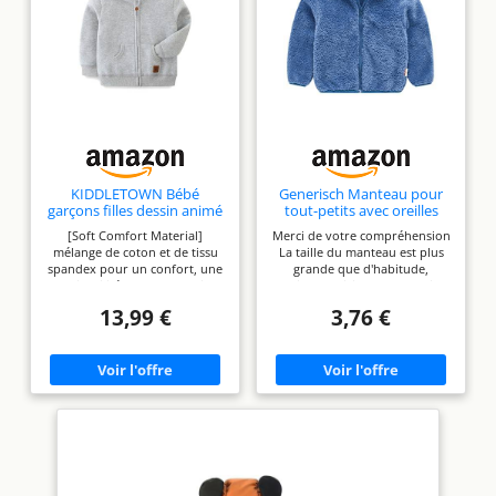
KIDDLETOWN Bébé
Generisch Manteau pour
garçons filles dessin animé
tout-petits avec oreilles
veste à capuche manteau,
mignonnes pour garçon,
[Soft Comfort Material]
Merci de votre compréhension
Bébé Zip Up d'extérieur
doublé en polaire,
mélange de coton et de tissu
La taille du manteau est plus
Manteau, Bébé Hooded
manteau chaud pour bébé,
spandex pour un confort, une
grande que d'habitude,
Sweater Jacket pour bébé
veste d'hiver pour garçon,
respirabilité et une sensation
veuillez choisir la bonne taille
garçon et fille, Generic
bleu, 2-3 ans
agréable pour la peau. La
pour votre bébé. Type de
Manteau à capuche pour
13,99 €
3,76 €
conception légère assure facile
motif : uni Nous vous
bébé
à porter sans encombrement.
remercions de votre
[zip Kids jacket] - cette veste en
compréhension! Longueur des
coton pour enfant en bas âge
manches : manches longues
dispose d'une fermeture à
glissière pleine longueur de
haute qualité qui assure une
durabilité et une
fonctionnalité fluide. [blouson
bébé chaud] blouson bébé, 2
poches avant pour garder les