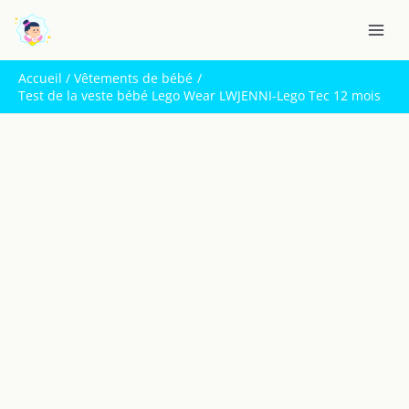
Aller
R
au
e
contenu
c
Accueil
Vêtements de bébé
h
Test de la veste bébé Lego Wear LWJENNI-Lego Tec 12 mois
e
r
c
h
e
r