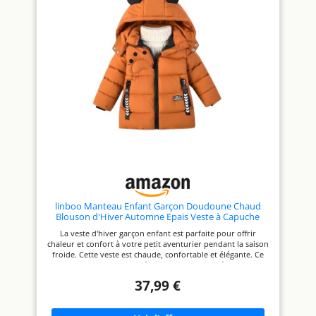
mains au chaud, mettre de
petits jouets ou des bonbons.
Manteau confortable et chaud
zippé pour les enfants, parfait
pour la saison printemps -
automne. [facile à assortir]
avec un sweat - shirt ou un t -
shirt à manches longues, c'est
une pièce incontournable
pour votre garde - robe par
temps froid. Disponible en
plusieurs couleurs, bleu, blanc,
rose, gris et jaune pour un
look classique et élégant.
[occasion] la veste à capuche
pour bébé est parfaite pour
les activités de plein air ou
pour un usage quotidien,
idéale pour le printemps,
l'automne.
linboo Manteau Enfant Garçon Doudoune Chaud
Blouson d'Hiver Automne Epais Veste à Capuche
Pour Bébé Garçon, Marron, 3 ans
La veste d'hiver garçon enfant est parfaite pour offrir
chaleur et confort à votre petit aventurier pendant la saison
froide. Cette veste est chaude, confortable et élégante. Ce
manteau d'hiver en coton épais de haute qualité garde votre
enfant au chaud même par temps extrêmement froid. Que
37,99 €
ce soit en jouant dans la neige ou sur le chemin de l'école,
votre enfant sera à l'aise avec cette veste. La veste est
équipée d'une capuche pour une protection supplémentaire