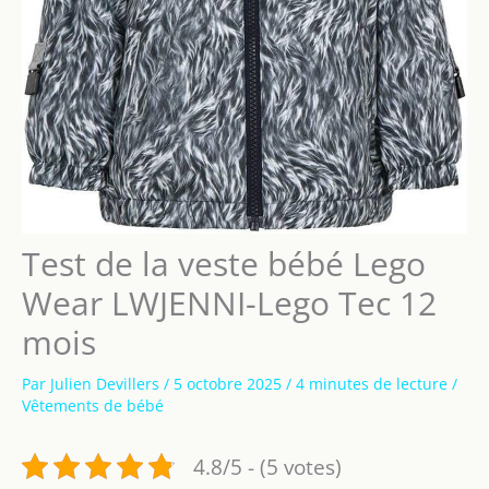
Test de la veste bébé Lego
Wear LWJENNI-Lego Tec 12
mois
Par
Julien Devillers
/
5 octobre 2025
/
4 minutes de lecture
/
Vêtements de bébé
4.8/5 - (5 votes)