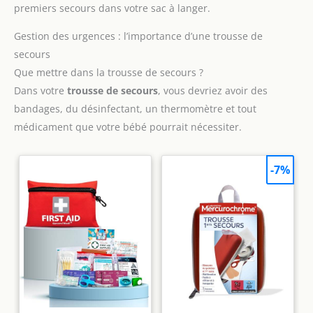
le sac. L'anneau sur la fermeture éclair permet à votre sac à
premiers secours dans votre sac à langer.
documents de s'accrocher n'importe où, ce qui est facile à
transporter et à ranger. 【Large application】Sacs de
rangement pratiques avec grand espace de rangement,
Gestion des urgences : l’importance d’une trousse de
idéals pour ranger tous les documents, dossiers, crayons,
secours
téléphones portables, stocker des reçus, des passeports, des
manuscrits, des papiers, des articles de papeterie et des sacs
Que mettre dans la trousse de secours ?
à couchesetc.Idéal pour le travail, bureau, école, maison,
essai sur le terrain, les voyages d'affaires.
Dans votre
trousse de secours
, vous devriez avoir des
bandages, du désinfectant, un thermomètre et tout
médicament que votre bébé pourrait nécessiter.
-7%