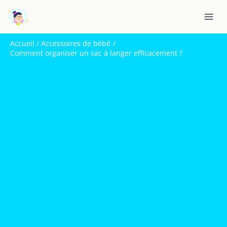
Aller
R
au
e
contenu
c
Accueil
Accessoires de bébé
h
Comment organiser un sac à langer efficacement ?
e
r
c
h
e
r