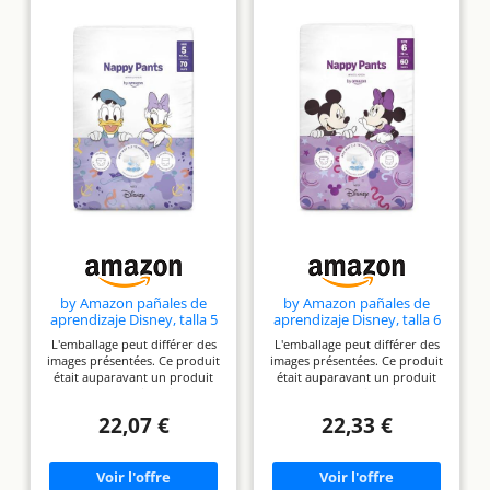
by Amazon pañales de
by Amazon pañales de
aprendizaje Disney, talla 5
aprendizaje Disney, talla 6
(de 12 a 17 kg), 70
(más de 15 kg), 60
L'emballage peut différer des
L'emballage peut différer des
unidades, blancos
unidades, blancos
images présentées. Ce produit
images présentées. Ce produit
(anteriormente de la marca
(anteriormente de la marca
était auparavant un produit
était auparavant un produit
Mama Bear, mismo
Mama Bear, mismo
Mama Bear. Il fait maintenant
Mama Bear. Il fait maintenant
producto)
producto)
partie de la marque Healthcare
partie de la marque Healthcare
22,07 €
22,33 €
by Amazon. Le produit est
by Amazon. Le produit est
exactement les mêmes
exactement les mêmes
formulations, taille, qualité et
formulations, taille, qualité et
le fournisseur est le même.
le fournisseur est le même.