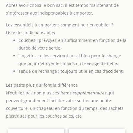
confort et durabilité, même en
humides et trois compartiments robustes pour bouteille
Après avoir choisi le bon sac, il est temps maintenant de
portage long. 【Élégant,
isotherme, ce sac vous permet de ranger les objets essentiels
unisexe et polyvalent】Style
s’intéresser aux indispensables à emporter.
pour votre bébé. Facile à transporter : le sac à langer pour
moderne et couleurs neutres,
bébé avec matelas à langer portable est équipé d'une
ce sac plaît autant aux mamans
bandoulière amovible, le mode de transport flexible vous
qu’aux papas. Se porte en sac
Les essentiels à emporter : comment ne rien oublier ?
permet de transporter facilement le sac de bébé comme sac
à dos ou à la main, et reste
à bandoulière, sac à bandoulière ou sac à main. Le design
Liste des indispensables
utile bien après la petite
pratique de la housse de bagage rend le voyage un jeu
enfance – idéal comme bagage
Couches : prévoyez-en suffisamment en fonction de la
d'enfant. Cadeau utile : ce sac à langer de luxe est un cadeau
cabine ou sac week-end. Un
pratique et devrait figurer sur chaque liste de bébé. C'est un
cadeau de naissance parfait
durée de votre sortie.
excellent cadeau pour le bébé et un excellent cadeau pour
pour garçons et filles !
maman et papa. Si vous avez des problèmes lors de l'achat,
Lingettes : elles serviront aussi bien pour le change
n'hésitez pas à nous contacter à tout moment. Notre service
client vous aidera et nous vous offrons un remboursement
que pour nettoyer les mains ou le visage de bébé.
complet ou un remplacement gratuit, selon ce que vous
Tenue de rechange : toujours utile en cas d’accident.
préférez.
Les petits plus qui font la différence
N’oubliez pas non plus ces
items supplémentaires
qui
peuvent grandement faciliter votre sortie: une petite
couverture, un chapeau en fonction du temps, des sachets
plastiques pour les couches sales, etc.