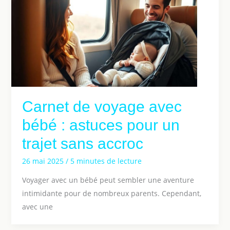
Carnet de voyage avec
bébé : astuces pour un
trajet sans accroc
26 mai 2025
/
5 minutes de lecture
Voyager avec un bébé peut sembler une aventure
intimidante pour de nombreux parents. Cependant,
avec une