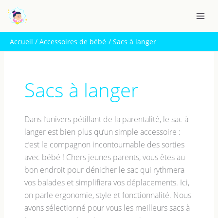
Aller
R
au
e
contenu
c
Accueil
Accessoires de bébé
Sacs à langer
h
e
r
Sacs à langer
c
h
e
Dans l’univers pétillant de la parentalité, le sac à
r
langer est bien plus qu’un simple accessoire :
c’est le compagnon incontournable des sorties
avec bébé ! Chers jeunes parents, vous êtes au
bon endroit pour dénicher le sac qui rythmera
vos balades et simplifiera vos déplacements. Ici,
on parle ergonomie, style et fonctionnalité. Nous
avons sélectionné pour vous les meilleurs sacs à