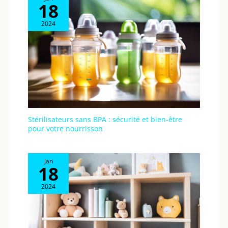
18
2024
Stérilisateurs sans BPA : sécurité et bien-être
pour votre nourrisson
Jan
18
2024