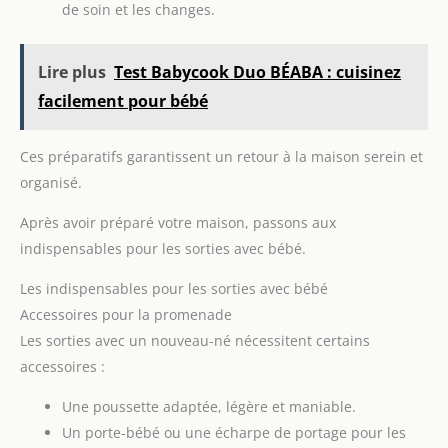
de soin et les changes.
confort sur les longs trajets. Le siège est équipé d'une assise
profonde. La protection est assurée par des renforts
supplémentaires dans la région lombaire qui protègent la
colonne vertébrale de l'enfant INSTALLATION FACILE: Le
Lire plus
Test Babycook Duo BÉABA : cuisinez
montage du siège avec les ceintures de sécurité de la voiture
est très simple et rapide - des guides spéciaux et clairement
facilement pour bébé
indiqués aident beaucoup
Ces préparatifs garantissent un retour à la maison serein et
organisé.
Après avoir préparé votre maison, passons aux
indispensables pour les sorties avec bébé.
Les indispensables pour les sorties avec bébé
Accessoires pour la promenade
Les sorties avec un nouveau-né nécessitent certains
accessoires :
Une poussette adaptée, légère et maniable.
Un porte-bébé ou une écharpe de portage pour les