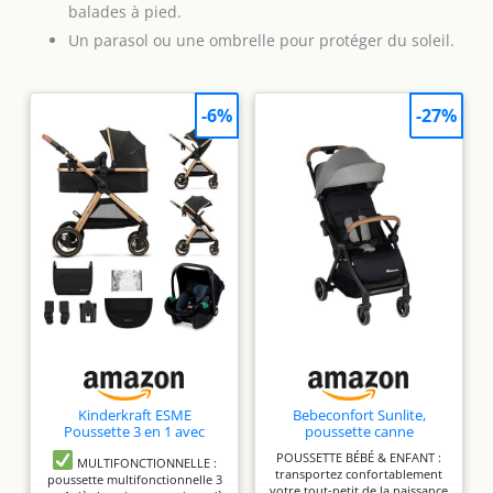
balades à pied.
Un parasol ou une ombrelle pour protéger du soleil.
-6%
-27%
Kinderkraft ESME
Bebeconfort Sunlite,
Poussette 3 en 1 avec
poussette canne
porte-bébé Mink PRO I-
compacte, 0 à 4 ans (22 kg
POUSSETTE BÉBÉ & ENFANT :
Size, système de voyage,
max), légère (7,2 kg), 3
MULTIFONCTIONNELLE :
transportez confortablement
poussette bébé, poussette
Positions d'Inclinaison
poussette multifonctionnelle 3
votre tout-petit de la naissance