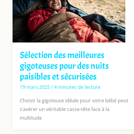
Sélection des meilleures
gigoteuses pour des nuits
paisibles et sécurisées
19 mars 2025
/
4 minutes de lecture
Choisir la gigoteuse idéale pour votre bébé peut
s’avérer un véritable casse-tête face à la
multitude