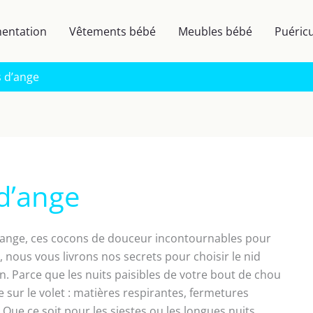
mentation
Vêtements bébé
Meubles bébé
Puéricu
s d’ange
 d’ange
d’ange, ces cocons de douceur incontournables pour
, nous vous livrons nos secrets pour choisir le nid
sign. Parce que les nuits paisibles de votre bout de chou
 sur le volet : matières respirantes, fermetures
. Que ce soit pour les siestes ou les longues nuits