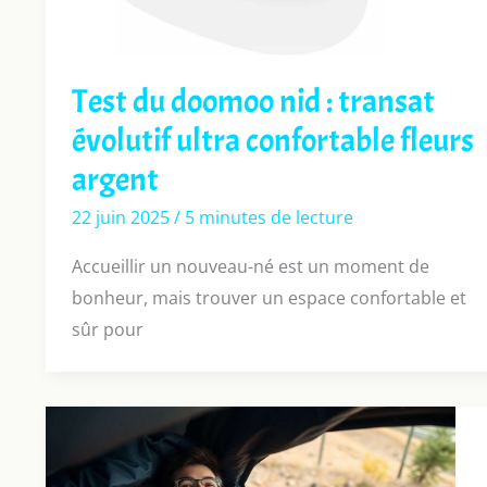
Test du doomoo nid : transat
évolutif ultra confortable fleurs
argent
22 juin 2025
/
5 minutes de lecture
Accueillir un nouveau-né est un moment de
bonheur, mais trouver un espace confortable et
sûr pour