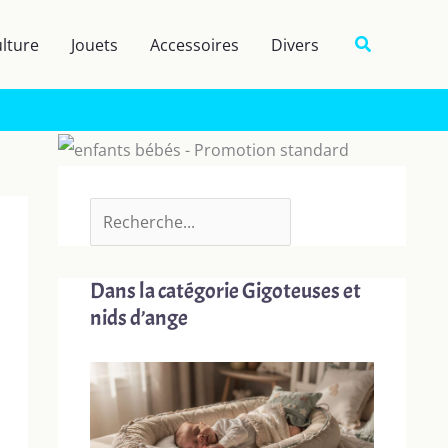
R
Recherche
lture
Jouets
Accessoires
Divers
e
c
h
e
r
c
h
e
Dans la catégorie Gigoteuses et
r
nids d’ange