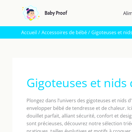
Aller
au
Baby Proof
Ali
contenu
Accueil
Accessoires de bébé
Gigoteuses et nid
Gigoteuses et nids
Plongez dans l’univers des gigoteuses et nids 
envelopper bébé de tendresse et de chaleur. Ici
douillet parfait, alliant sécurité, confort et de
sont précieuses, découvrez notre sélection triée
pratiques, tailles évolutives et motifs à croquer