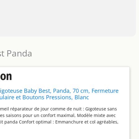
st Panda
igoteuse Baby Best, Panda, 70 cm, Fermeture
culaire et Boutons Pressions, Blanc
eil réparateur de jour comme de nuit : Gigoteuse sans
es saisons pour un confort maximal, Modèle mixte avec
it panda Confort optimal : Emmanchure et col agréables,
euse pour une grande liberté de mouvement, Aucun point
grâce à la zone dorsale dépourvue de couture, Valeur TOG :