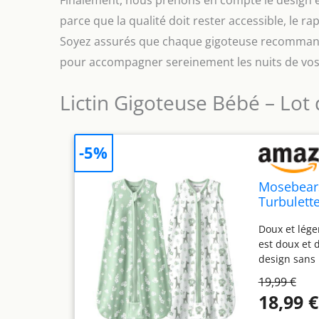
parce que la qualité doit rester accessible, le ra
Soyez assurés que chaque gigoteuse recommandé
pour accompagner sereinement les nuits de vos 
Lictin Gigoteuse Bébé – Lot 
-5%
Mosebears
Turbulett
bébé(Gree
Doux et lége
est doux et 
design sans 
l'été. L'épa
19,99 €
bébé remplac
18,99 €
couvertures 
respiration.