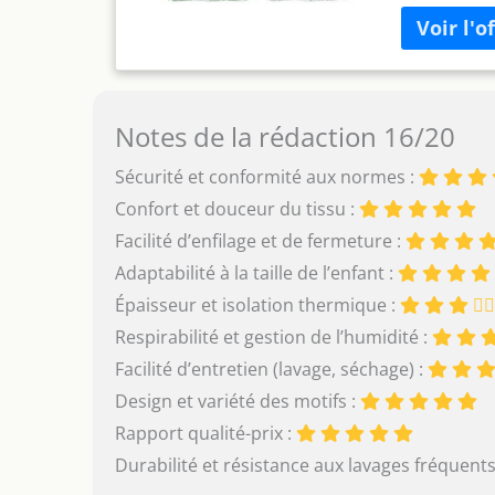
sommeil sûr 
sac de couch
les parents d
fermetures éc
sommeil. Des
Notes de la rédaction 16/20
fermeture éc
permet au bé
Sécurité et conformité aux normes :
est très imp
Confort et douceur du tissu :
Facile d'ent
à 30 °C. Il 
Facilité d’enfilage et de fermeture :
Nos gigoteus
Adaptabilité à la taille de l’enfant :
substances n
nourrissons 
Épaisseur et isolation thermique :
Respirabilité et gestion de l’humidité :
Facilité d’entretien (lavage, séchage) :
Design et variété des motifs :
Rapport qualité-prix :
Durabilité et résistance aux lavages fréquents