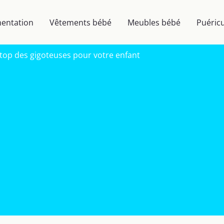
mentation
Vêtements bébé
Meubles bébé
Puéricu
 top des gigoteuses pour votre enfant