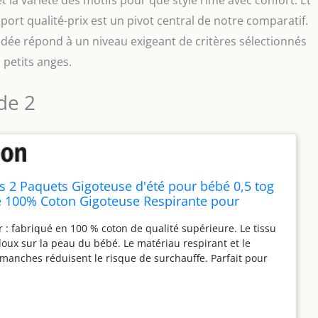
pport qualité-prix est un pivot central de notre comparatif.
e répond à un niveau exigeant de critères sélectionnés
petits anges.
de 2
 2 Paquets Gigoteuse d'été pour bébé 0,5 tog
e 100% Coton Gigoteuse Respirante pour
n,0-6 Mois)
r : fabriqué en 100 % coton de qualité supérieure. Le tissu
doux sur la peau du bébé. Le matériau respirant et le
manches réduisent le risque de surchauffe. Parfait pour
isseur est de 0,5 TOG Sommeil sûr : la gigoteuse d'été pour
e la couverture lâche normale. Il élimine le risque que les
lâches couvrent le visage du bébé et interfèrent avec la
 Le sac de couchage d'été peut créer un environnement de