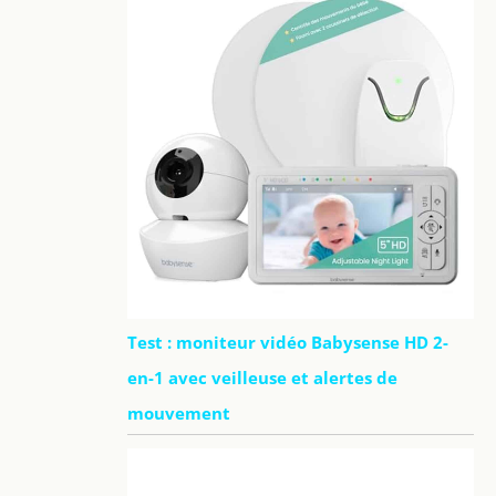
Test : moniteur vidéo Babysense HD 2-
en-1 avec veilleuse et alertes de
mouvement