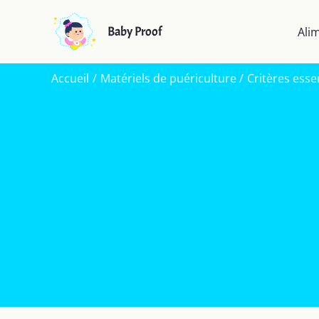
Aller
au
Baby Proof
Ali
contenu
Accueil
Matériels de puériculture
Critères esse