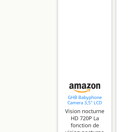
GHB Babyphone
Camera 3,5" LCD
sans WiFi 8
Vision nocturne
Berceuses Vision
HD 720P La
Nocturne VOX
fonction de