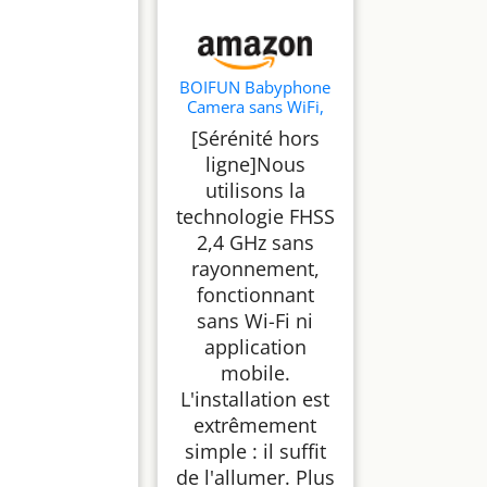
BOIFUN Babyphone
Camera sans WiFi,
Nocturne Invisible,
[Sérénité hors
HD 720P, 1 Camera
ligne]Nous
utilisons la
technologie FHSS
2,4 GHz sans
rayonnement,
fonctionnant
sans Wi-Fi ni
application
mobile.
L'installation est
extrêmement
simple : il suffit
de l'allumer. Plus