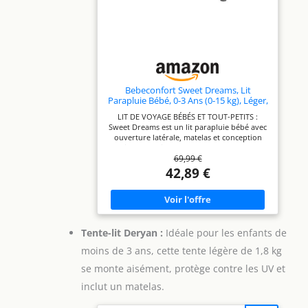
assurer une stabilité optimale, garantissant
la sécurité de votre enfant lorsqu’il joue ou
se repose
Bebeconfort Sweet Dreams, Lit
Parapluie Bébé, 0-3 Ans (0-15 kg), Léger,
Grand Matelas, Ouverture Latérale,
LIT DE VOYAGE BÉBÉS ET TOUT-PETITS :
Design Pliable, Sac de Transport Inclus,
Sweet Dreams est un lit parapluie bébé avec
Mineral Graphite
ouverture latérale, matelas et conception
pliable, pratique pour le transport et le
69,99 €
rangement. Idéal de la naissance jusqu'à 3
ans (0-15 kg) UN ESPACE OPTIMAL : ce lit
42,89 €
parapluie bébé avec matelas spacieux et
rembourré (L120 x l60 cm) offre à vos
enfants tout l'espace nécessaire pour jouer
et dormir pendant leurs premières années
de vie OUVERTURE LATÉRALE : avec son
ouverture latérale, installer et sortir bébé de
Tente-lit Deryan :
Idéale pour les enfants de
son lit de voyage devient un jeu d’enfant.
moins de 3 ans, cette tente légère de 1,8 kg
Votre tout-petit pourra même s’y glisser seul
en toute autonomie PLIAGE FACILE ET
se monte aisément, protège contre les UV et
COMPACT : Sweet Dreams se plie et se déplie
en un clin d'œil. Son design pliable et peu
inclut un matelas.
encombrant facilite le rangement et permet
de le glisser dans le coffre pendant vos