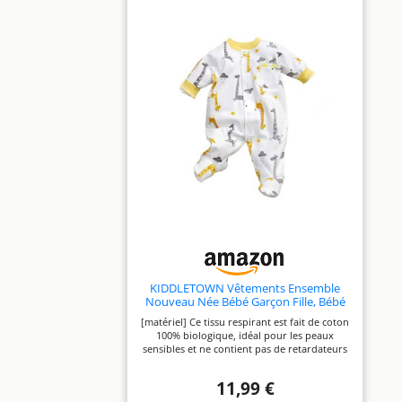
KIDDLETOWN Vêtements Ensemble
Nouveau Née Bébé Garçon Fille, Bébé
Pyjama Garçon recouvre les pieds,
[matériel] Ce tissu respirant est fait de coton
coton à manches longues Body
100% biologique, idéal pour les peaux
Combinaison, Tenue de Naissance,
sensibles et ne contient pas de retardateurs
nouveau-né vêtements Bébé 0-12 mois
de flamme. [Design] combinaison
confortable à manches longues avec pieds et
11,99 €
boutons pression pratiques pour faciliter le