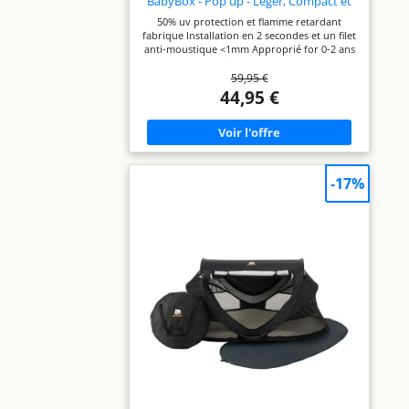
BabyBox - Pop up - Léger, Compact et
Pliable - Déplié en Seulement 2
50% uv protection et flamme retardant
Secondes - avec moustiquaire et Sac de
fabrique Installation en 2 secondes et un filet
Transport - BB Bleu
anti-moustique <1mm Approprié for 0-2 ans
Comprend un tapis de couchage et un sac de
59,95 €
transport. ± 1,5kg
44,95 €
-17%