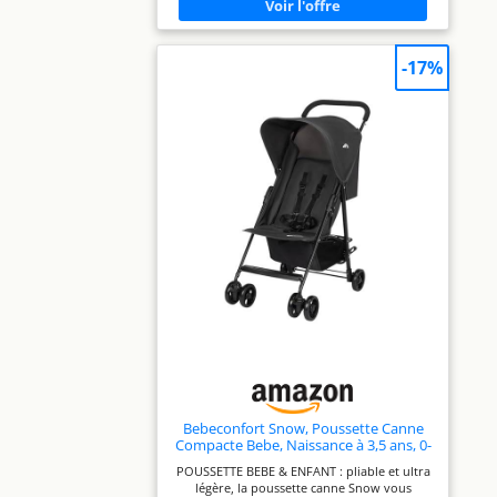
d'une simple pression d'un bouton, ce qui
permet de la ranger ou de la transporter
très facilement. CONCEPTION COMPACTE ET
LÉGÈRE : la poussette pliable offre un design
-17%
ultracompact (63,5 cm x 46,5 cm x 31 cm), elle
est légère (7,2 kg) et facilement transportable
lorsque vous êtes en déplacement
INCLINABLE D'UNE SEULE MAIN : La Sunlite
assure des déplacements confortables dès la
naissance et passe de la position allongée à
la position assise en inclinant le siège sur 3
positions d'une seule main PANIER DE
RANGEMENT JUSQU'À 5 KG : le panier de
rangement spacieux permet de ranger
jusqu'à 5 kg d'objets essentiels, ce qui
permet de ne rien oublier lors des aventures
en plein air avec votre enfant FINITIONS EN
CUIR ÉLÉGANTES : la poignée et la barre de
sécurité aux finitions élégantes de la Sunlite
ajoutent une touche de style et de
sophistication à votre poussette.
Bebeconfort Snow, Poussette Canne
Compacte Bebe, Naissance à 3,5 ans, 0-
15 kg, Poussette Compacte Voyage,
POUSSETTE BEBE & ENFANT : pliable et ultra
Ultra Légère et Pliable, Mineral
légère, la poussette canne Snow vous
Graphite