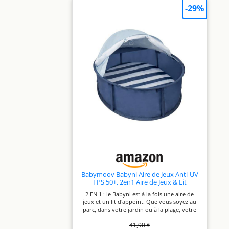
déplacements. LE PARFAIT COMPAGNON DE
-29%
VOYAGE : ce lit pour tout-petits compact se
replie sans prendre de place. Livré avec son
sac de transport, il est parfait pour vos
voyages ULTRA-STABLE : le berceau de
voyage bébé Sweet Dreams est conçu pour
assurer une stabilité optimale, garantissant
la sécurité de votre enfant lorsqu’il joue ou
se repose
Babymoov Babyni Aire de Jeux Anti-UV
FPS 50+, 2en1 Aire de Jeux & Lit
d'Appoint, Moustiquaire & Auvent
2 EN 1 : le Babyni est à la fois une aire de
Intégrés, Utilisation Extérieure &
jeux et un lit d'appoint. Que vous soyez au
Intérieure, Simple à Installer, Marinière
parc, dans votre jardin ou à la plage, votre
bébé est confortablement installé pour
41,90 €
jouer et faire la sieste. PROTECTION ANTI-UV