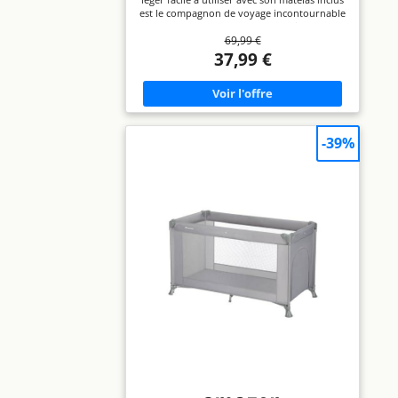
Parapluie Compact, Navy Blue
est le compagnon de voyage incontournable
(L125.5 x W63 x H70.5 cm). Convient de la
69,99 €
naissance à env. 3 ans (max. 15 kg) LÉGER
(SAC DE TRANSPORT INCLUS) : pesant 8,55
37,99 €
kg, vous pouvez facilement plier/déplier Soft
Dreams, le ranger dans le sac de transport,
le fermer avec la fermeture éclair et le
porter d'une seule main MATELAS EN FIBRE
DE BOIS ET MOUSSE : le lit de voyage est
livré avec un matelas en mousse (L60 x L120
-39%
cm) de 2 cm d'épaisseur qui offre de la
stabilité à votre bébé grâce à la fibre de bois
PLIAGE PARAPLUIE COMPACT : rapide à plier
et déplier, le lit parapluie bébé avec matelas
léger peut être transporté partout où vous
allez grâce à sa taille compacte plié (W70 x
H74.5 cm) BEBECONFORT - SMALL
MOMENTS, BIG SMILES : Bebeconfort
propose une large gamme de produits, tels
que sièges-auto, poussettes, équipements
pour la maison et produits de petite
puériculture pour bébés