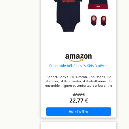
Ensemble bébé Levi's Kids 3 pièces
Bonnet/Body : 100 % coton. Chaussons : 62
% coton, 34 % polyester, 4 % élasthanne. Un
ensemble mignon et confortable arborant le
logo de la marque Levi's Cet ensemble de 3
27,00 €
pièces comprend un body en jersey doux,
un bonnet confortable à revers et une paire
22,77 €
de chaussons avec des chevilles à revers
ajustées Les coffrets-cadeaux Levi's sont
parfaits pour la prochaine génération
d'innovateurs