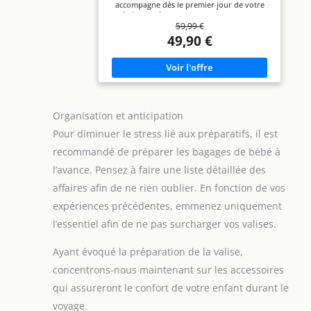
accompagne dès le premier jour de votre
bébé jusqu'à ses 3,5 ans environ (15 kg) -
59,99 €
pour les moments en famille ou les tâches
quotidiennes ASSISE NOUVEAU-NÉ AVEC
49,90 €
POSITION ALLONGEE : s'inclinant totalement,
l'assise confortable de la poussette canne
Snow accueille votre nouveau-né dès son
premier jour et se transforme ensuite en un
siège confortable pour tout-petits (jusqu'à
15 kg) POUSSETTE CANNE ULTRA LÉGÈRE ET
PORTABLE : avec un poids de seulement 5
Organisation et anticipation
kg, Snow ne vous alourdira et ne vous
gênera pas, peu importe les défis du
Pour diminuer le stress lié aux préparatifs, il est
quotidien PLIAGE COMPACT À PLAT : cette
recommandé de préparer les bagages de bébé à
poussette bébé légère se plie à plat en
quelques secondes, ce qui la rend facile à
l’avance. Pensez à faire une liste détaillée des
ranger ou à transporter - idéale pour un
usage quotidien BLOCAGE DES ROUES
affaires afin de ne rien oublier. En fonction de vos
AVANT : les roues avant verrouillables
maintiennent la stabilité de la poussette
expériences précédentes, emmenez uniquement
canne sur les surfaces inégales, offrant un
l’essentiel afin de ne pas surcharger vos valises.
meilleur contrôle et une conduite plus
douce, où que vous alliez PANIER FACILE
D'ACCÈS : cette poussette bébé est équipée
Ayant évoqué la préparation de la valise,
d'un panier sous l'assise pouvant contenir
jusqu'à 2 kg, parfait pour garder vos
concentrons-nous maintenant sur les accessoires
accessoires à portée de main
qui assureront le confort de votre enfant durant le
voyage.