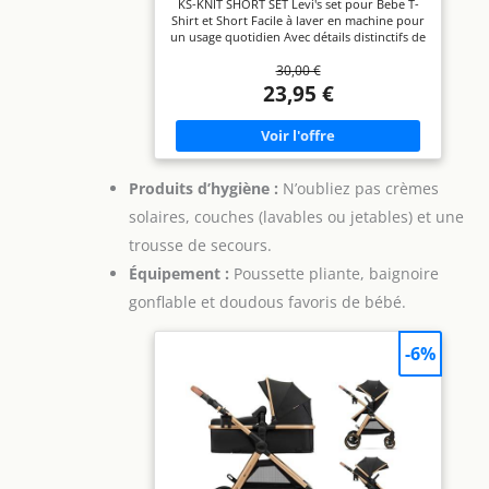
KS-KNIT SHORT SET Levi's set pour Bebe T-
Shirt et Short Facile à laver en machine pour
un usage quotidien Avec détails distinctifs de
la marque
30,00 €
23,95 €
Produits d’hygiène :
N’oubliez pas crèmes
solaires, couches (lavables ou jetables) et une
trousse de secours.
Équipement :
Poussette pliante, baignoire
gonflable et doudous favoris de bébé.
-6%