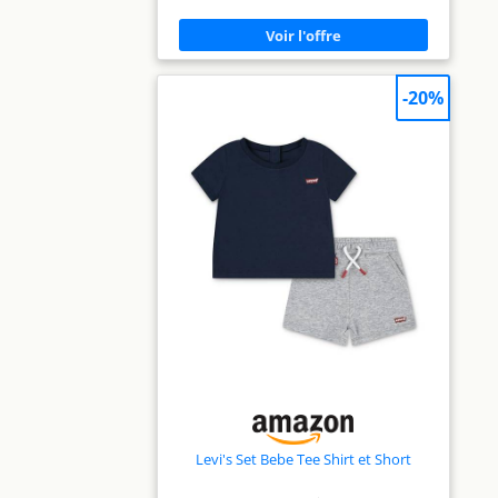
changement de couches. Chaque pièce est
décorée avec des imprimés et des broderies
exquises, disponibles dans une variété de
couleurs et de motifs fascinants.
[caractéristiques] conçu avec un col
protecteur pour protéger la peau sensible.
-20%
Idéal pour toutes les saisons, il est idéal
pour les vêtements indépendants de
printemps et d'été et rembourré pour
l'automne et l'hiver. [polyvalence] idéal pour
les voyages de loisirs, les vêtements de tous
les jours, les fêtes ou les séances photo
spéciales. Idéal aussi pour les anniversaires,
les fêtes de bébé, les vacances ou comme
tenue de maison. [instructions d'entretien]
lavez vos vêtements avant la première
utilisation. Laver délicatement à la machine à
l'eau froide avec des vêtements de couleur
similaire. Si nécessaire, utilisez un agent de
blanchiment sans chlore. Sèche
profondément.
Levi's Set Bebe Tee Shirt et Short