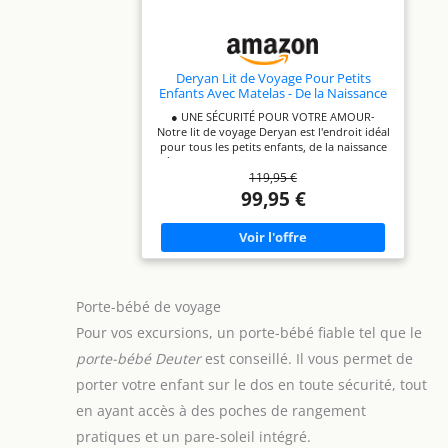
Deryan Lit de Voyage Pour Petits
Enfants Avec Matelas - De la Naissance
Jusqu'à 4,5 ans - Tente Bébé Pop-Up
● UNE SÉCURITÉ POUR VOTRE AMOUR-
Montée en 2 Secondes - Moustiquaire
Notre lit de voyage Deryan est l'endroit idéal
et Sac de Voyage Inclus - 136x84x62cm
pour tous les petits enfants, de la naissance
(Noir)
à 4 ans et demi, pour se reposer pendant
119,95 €
leurs déplacements. Le lit pour bébé certifié
est livré avec un sac de transport
99,95 €
supplémentaire pour que vous puissiez
l'emmener partout où vous en avez besoin.
● AVEC PROTECTION UV & MOUSTIQUAIRE -
La sécurité des enfants qui utilisent nos
tentes est très importante pour nous. C'est
pourquoi le lit de voyage avec matelas pour
bébé est livré avec toutes sortes de
Porte-bébé de voyage
caractéristiques supplémentaires comme
une moustiquaire et une protection
Pour vos excursions, un porte-bébé fiable tel que le
supplémentaire contre les UV. Votre enfant
porte-bébé Deuter
est conseillé. Il vous permet de
est ainsi protégé de toutes sortes
d'influences environnementales et vous
porter votre enfant sur le dos en toute sécurité, tout
pouvez avoir l'esprit tranquille. ● COMPACT
& DÉMONTÉ EN MOINS DE 2 MINUTES - Avec
en ayant accès à des poches de rangement
un poids de 2,4 kg et des dimensions de 45 x
12 x 45 cm lorsqu'il n'est pas monté, ce lit de
pratiques et un pare-soleil intégré.
voyage pour bébé se glisse facilement dans