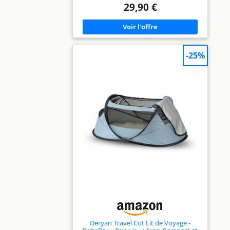
: cette aire de jeux arrête jusqu'à 99% des
29,90 €
rayons nocifs du soleil (UVA et UVB) avec sa
toile haute protection FPS 50+. Elle protège
également du vent et du sable.
MOUSTIQUAIRE & AUVENT INTEGRES : le
Babyni a un auvent rabattable et une
moustiquaire à maille fine amovible. Votre
-25%
enfant est protégé contre les moustiques et
tous les autres insectes. FACILE A INSTALLER
: le Babyni se plie et se replie rapidement
grâce à son système pop-up. Il se range dans
sa housse de transport pour l'emporter
facilement partout avec vous. MULTIUSAGES
: Le Babyni s'utilise à l'extérieur et à
l'intérieur. Vous pouvez attacher des jouets
aux 2 boucles. En enlevant le auvent, le
Babyni peut se transformer en piscine à
balles par exemple.
Deryan Travel Cot Lit de Voyage -