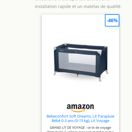
installation rapide et un matelas de qualité.
-46%
Bebeconfort Soft Dreams, Lit Parapluie
Bébé 0-3 ans (0-15 kg), Lit Voyage
Léger, Matelas Fibre de Bois et Mousse
GRAND LIT DE VOYAGE : ce lit de voyage
(60 x 120 cm), Sac de Transport, Pliage
léger facile à utiliser avec son matelas inclus