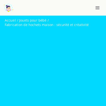
Aller
R
au
e
contenu
c
Accueil
Jouets pour bébé
h
Fabrication de hochets maison : sécurité et créativité
e
r
c
h
e
r