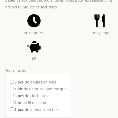
patience et quelques fournitures, vous pourrez réaliser cinq
hochets uniques et sécurisés.
90 minutes
moyenne
€€
Fournitures
5
pcs
de boules en bois
1
kit
de peinture non toxique
5
pcs
de clochettes
2
m
de fil de coton
5
pcs
de anneaux en bois