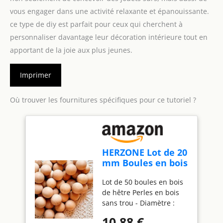
vous engager dans une activité relaxante et épanouissante.
ce type de diy est parfait pour ceux qui cherchent à
personnaliser davantage leur décoration intérieure tout en
apportant de la joie aux plus jeunes.
Imprimer
Où trouver les fournitures spécifiques pour ce tutoriel ?
HERZONE Lot de 20
mm Boules en bois
de hêtre 50 pièces
Lot de 50 boules en bois
Perles en bois sans
de hêtre Perles en bois
trou Perles pour le
sans trou - Diamètre :
bricolage et la
environ 2 cm Matériau
peinture (2,0 cm -
10,88 €