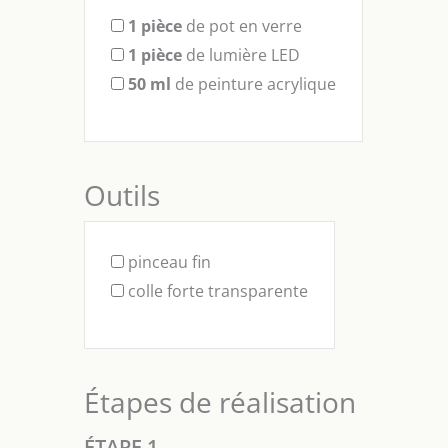
1
pièce
de pot en verre
1
pièce
de lumière LED
50
ml
de peinture acrylique
Outils
pinceau fin
colle forte transparente
Étapes de réalisation
ÉTAPE 1