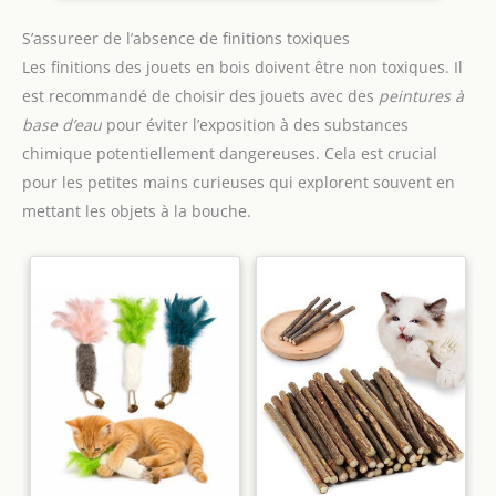
construction convainquent par leur finition de qualité
supérieure, leurs bords sûrs et leur toucher agréable - pour
S’assureer de l’absence de finitions toxiques
un plaisir de jeu durable. Eichhorn Jouet en bois avec
tradition. Depuis des générations, Eichhorn est synonyme de
Les finitions des jouets en bois doivent être non toxiques. Il
qualité, de valeur éducative et de jeu durable avec le bois
est recommandé de choisir des jouets avec des
peintures à
base d’eau
pour éviter l’exposition à des substances
chimique potentiellement dangereuses. Cela est crucial
pour les petites mains curieuses qui explorent souvent en
mettant les objets à la bouche.