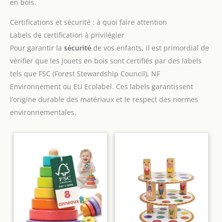
enfants développent leur motricité fine, leur coordination
en bois.
œil-main, leur pensée spatiale ainsi que les bases des
mathématiques (compter, trier, comparer).
BOIS FSC &
Certifications et sécurité : à quoi faire attention
PEINTURES SÛRES : Chaque bloc est fabriqué en bois certifié
FSC avec des bords lisses et des peintures sûres pour les
Labels de certification à privilégier
enfants, afin de permettre une manipulation agréable, sans
Pour garantir la
sécurité
de vos enfants, il est primordial de
risque, dès le plus jeune âge.
vérifier que les jouets en bois sont certifiés par des labels
tels que FSC (Forest Stewardship Council), NF
Environnement ou EU Ecolabel. Ces labels garantissent
l’origine durable des matériaux et le respect des normes
environnementales.