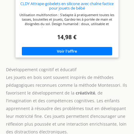
bébé un cadeau de sécurité, de
CLDY Attrape-gobelets en silicone avec chaîne factice
confort et de plaisir avec nos
pour jouets de bébé
jouets de dentition! Ils sont le
Utilisation multifonction : S'adapte à pratiquement toutes les
cadeau parfait pour les bébés
tasses, bouteilles et jouets, Gardez-les à portée de main et
de 3 à 6 mois, garçons et filles,
éloignées du sol. Design humanisé : doux, utilisable et
que ce soit pour une fête de
extensible, réglage libre et suspension pratique, plusieurs
bébé, un 1er anniversaire, la
boutonnières, longueur réglable, facilité à utiliser. Sans BPA :
Saint-Valentin, Pâques,
14,98 €
Une tasse de silicone, une qualité alimentaire, un morceau
Thanksgiving ou Noël. Ils sont
de gâteau, une qualité 100% silicone, un composant de BPA,
également parfaits pour
un phtalate, un sans aucun goût ni odeur. Installation avec
réduire le stress et l’anxiété
un nettoyeur : Conçu pour être durable et durable, c'est un
chez les tout-petits autistes et
endroit intemporel et tumultueux, et c'est un endroit
TDAH, et éloigner les bébés
formidable. Cadeau Parfait pour Les Nouveau-nés: Chaque
des fournitures dangereuses.
mère veut le meilleur cadeau pour la santé de son bébé.
【Facile à Utiliser et Propre】
Développement cognitif et éducatif
Gardez le temps de jeu simple
et sans stress avec nos jouets
Les jouets en bois sont souvent inspirés de méthodes
de soulagement de la dentition
de bébé! Ils ont différentes
pédagogiques reconnues comme la méthode Montessori. Ils
textures en relief et de jolis
favorisent le développement de la
créativité
, de
symboles de dinosaures qui
les rendent faciles à saisir pour
l’imagination et des compétences cognitives. Les enfants
les petites mains. Ils sont
antidérapants, faciles à
apprennent à résoudre des problèmes tout en développant
nettoyer et peuvent même
résister à des températures
leur motricité fine. Ces jouets permettent d’encourager une
élevées, vous pouvez donc les
réflexion plus poussée et une interaction enrichissante, loin
jeter au lave-vaisselle ou les
stériliser rapidement et
des distractions électroniques.
facilement. 【Utilisation