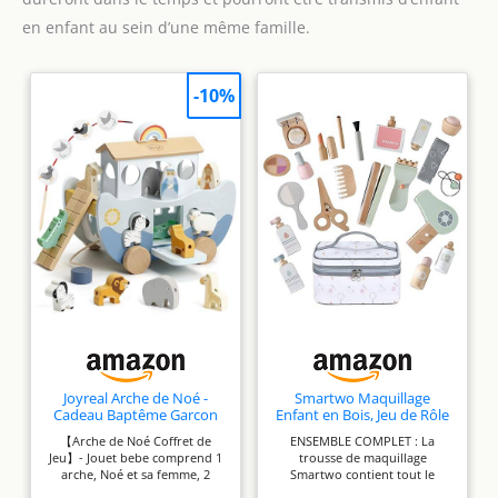
en enfant au sein d’une même famille.
-10%
Joyreal Arche de Noé -
Smartwo Maquillage
Cadeau Baptême Garcon
Enfant en Bois, Jeu de Rôle
Fille Enfant, Jeux
Coiffeur, Kit Beauté Bois,
【Arche de Noé Coffret de
ENSEMBLE COMPLET : La
Montessori Enfants 1 2 3
Malette Faux Maquillage,
Jeu】- Jouet bebe comprend 1
trousse de maquillage
Ans, Jouet en Bois Bebe
Coffre à Jouets Coiffure,
arche, Noé et sa femme, 2
Smartwo contient tout le
avec Animaux de la Ferme
Accessoires Coiffeuse Fille,
animaux de chaque espèce
nécessaire pour le maquillage