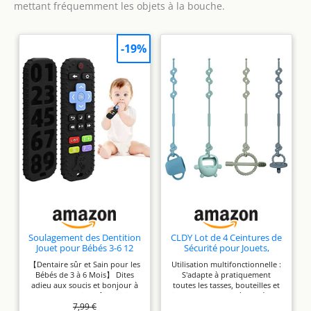
mettant fréquemment les objets à la bouche.
pour de nombreuses occasions, des anniversaires et de la
ans.
fête des enfants à Pâques, Noël, Halloween et Thanksgiving.
Spécialement conçus pour les garçons et les filles de 1 2 3
ans, ces jouets Montessori sont parfaits pour les enfants de
-19%
maternelle. Alliant plaisir et apprentissage, ils éveillent la
curiosité et l'engagement, divertissant les tout-petits
pendant des heures tout en favorisant leur développement.
Soulagement des Dentition
CLDY Lot de 4 Ceintures de
Jouet pour Bébés 3-6 12
Sécurité pour Jouets,
Mois Cadeaux,
Silicone Pacifier Chain
【Dentaire sûr et Sain pour les
Utilisation multifonctionnelle :
Télécommande en Jouets
Bébés de 3 à 6 Mois】 Dites
S'adapte à pratiquement
de Bain en Silicone pour 3 6
adieu aux soucis et bonjour à
toutes les tasses, bouteilles et
9 Mois Autiste, Sensoriels
un temps de jeu sûr et sain!
jouets, Gardez-les à portée de
de Qualité Alimentaire,
7,99 €
Nos jouets de dentition pour
main et éloignés du sol. La
Noir