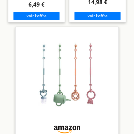
14,98 €
bébés sont fabriqués à partir
ceinture de protection pour
6,49 €
de matériaux en silicone de
jouets peut être facilement
haute qualité 100% de qualité
fixée aux poussettes, chaises
alimentaire qui sont sans PVC,
hautes, sièges auto et plus
sans plomb, sans BPA et sans
encore. Design humanisé :
latex, des essentiels sans
doux, réutilisable et
danger pour les bébés filles et
extensible, réglage libre et
nouveau-nés. De plus, ils sont
suspension pratique, plusieurs
doux, souples et sans odeur,
boutonnières, longueur
ce qui les rend parfaits pour
réglable, facile à utiliser. Sans
les bébés de 3 à 6 mois.
BPA : Attrape-gobelet est
【Jouet de Dentition Parfait
fabriqué à partir de silicone de
pour Bébé de 3 à 6 Mois】
qualité alimentaire qui est sûr
Laissez votre tout-petit
et fiable pour le bébé, fabriqué
s’enfoncer dans quelque chose
en 100 % silicone de qualité
d’amusant et de sûr! Nos
alimentaire, ne contient pas de
jouets de dentition pour
BPA, de plomb et de phtalates,
nourrissons 3 6 12 mois
sans aucun goût ni odeur.
ressemblent à de vraies
Facile à nettoyer : design en
télécommandes, avec des
silicone durable d'une seule
couleurs riches et des
pièce, L'attache-tétine résiste
conceptions de boutons
aux hautes températures, peut
réalistes. Ils sont parfaits pour
être lavée au lave-vaisselle et
apaiser les gencives
stérilisée ou cuite pour être
douloureuses, favoriser la
stérilisée. Cadeau Parfait pour
coordination œil-main et
Les Nouveau-nés: Chaque
garder votre bébé heureux et
mère veut le meilleur cadeau
engagé pendant des heures.
pour la santé de son bébé.
【3 6 Cadeaux Préférés pour
Bébé de 12 Mois】 Offrez au