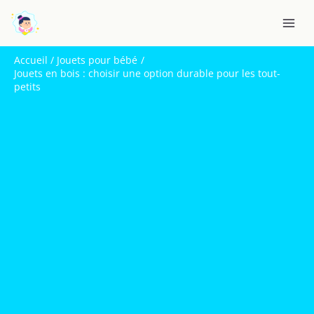
Aller
R
au
e
contenu
c
Accueil
Jouets pour bébé
h
Jouets en bois : choisir une option durable pour les tout-
petits
e
r
c
h
e
r