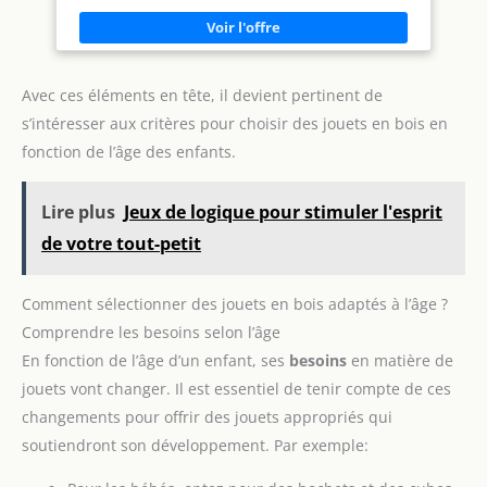
avec vous d'incroyables aventures JOUET DURABLE 80%
PLASTIQUE RECYCLÉ - Chase et son véhicule Pat Patrouille
sont fabriqués à partir d'au moins 80 % de plastique recyclé ;
Recréez chez vous les palpitantes aventures de la série
d'animation à succès avec les chiots et leurs véhicules
Avec ces éléments en tête, il devient pertinent de
CRÉATIVITÉ ET IMAGINATION - Les enfants peuvent laisser
libre cours à leur imagination et inventer toutes sortes de
s’intéresser aux critères pour choisir des jouets en bois en
missions de sauvetage palpitantes pour leurs chiots préférés
Pat Patrouille ; C'est parti pour l'aventure avec Pat Patrouille
fonction de l’âge des enfants.
COLLECTIONNEZ-LES TOUS - Revivez les scènes du dessin
animé et du film PAW Patrol, La Pat' Patrouille et
collectionnez tous les chiots et leurs véhicules ; Jouet Pat
Patrouille ; jouet enfant facile à prendre en main Pat
Lire plus
Jeux de logique pour stimuler l'esprit
Patrouille Jouet
de votre tout-petit
Comment sélectionner des jouets en bois adaptés à l’âge ?
Comprendre les besoins selon l’âge
En fonction de l’âge d’un enfant, ses
besoins
en matière de
jouets vont changer. Il est essentiel de tenir compte de ces
changements pour offrir des jouets appropriés qui
soutiendront son développement. Par exemple: