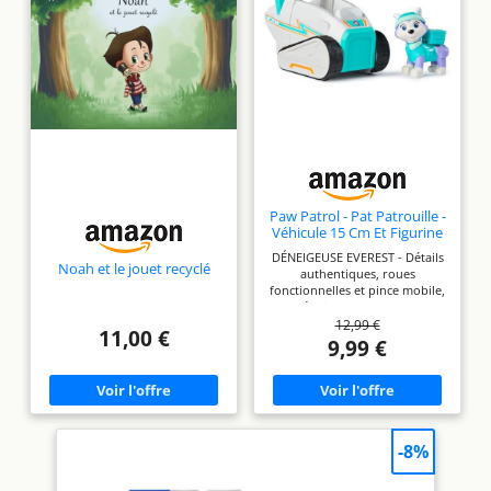
Paw Patrol - Pat Patrouille -
Véhicule 15 Cm Et Figurine
Everest
DÉNEIGEUSE EVEREST - Détails
Noah et le jouet recyclé
authentiques, roues
fonctionnelles et pince mobile,
la déneigeuse d'Everest est
12,99 €
prête à se lancer dans des
11,00 €
missions de sauvetage
9,99 €
palpitantes sur la glace ou la
neige ; Le super véhicule
d'Everest mesure environ 15
cm de long FIGURINE EVEREST
AMOVIBLE - Retrouvez dans ce
pack une figurine amovible de
-8%
votre chiot des neiges préféré
de la Pat Patrouille ; Vêtue de
son uniforme et de son