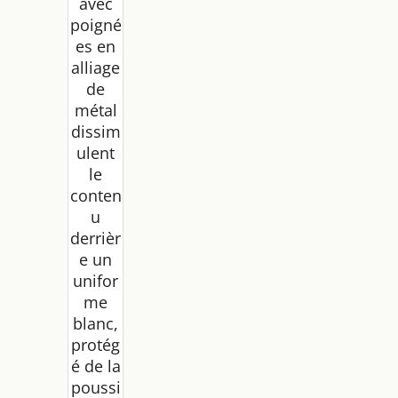
avec
poigné
es en
alliage
de
métal
dissim
ulent
le
conten
u
derrièr
e un
unifor
me
blanc,
protég
é de la
poussi