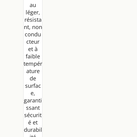
au
léger,
résista
nt, non
condu
cteur
et à
faible
tempér
ature
de
surfac
e,
garanti
ssant
sécurit
é et
durabil
ité