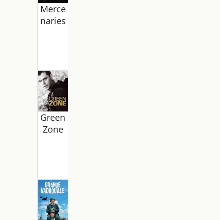
Merce
naries
Green
Zone