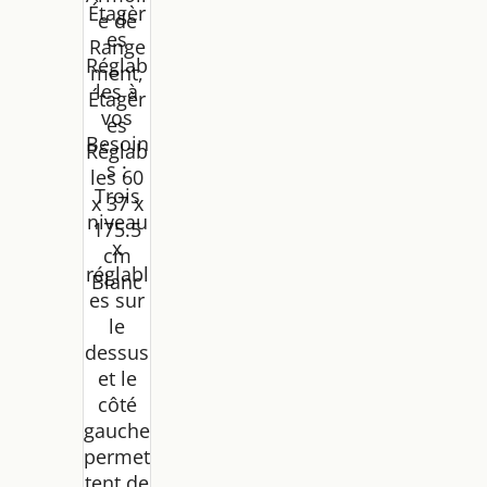
Étagèr
e de
es
Range
Réglab
ment,
les à
Étagèr
vos
es
Besoin
Réglab
s :
les 60
Trois
x 37 x
niveau
175.5
x
cm
réglabl
Blanc
es sur
le
dessus
et le
côté
gauche
permet
tent de