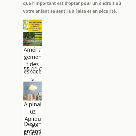
que l’important est d’opter pour un endroit où
votre enfant se sentira à l’aise et en sécurité.
Aména
gemen
t des
55,00 €
espace
s
ludiqu
es et
aires
Alpinal
de
uz
jeux:
Apliqu
Progra
Design
e
mmati
enfanti
Murale