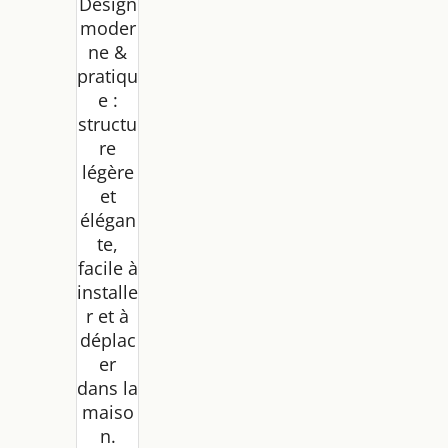
Design
moder
ne &
pratiqu
e :
structu
re
légère
et
élégan
te,
facile à
installe
r et à
déplac
er
dans la
maiso
n.