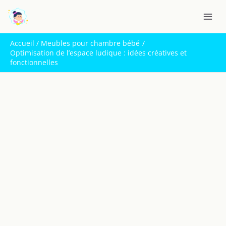
Aller
R
au
e
contenu
c
Accueil
Meubles pour chambre bébé
h
Optimisation de l’espace ludique : idées créatives et
fonctionnelles
e
r
c
h
e
r