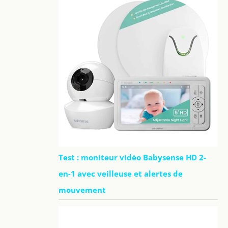
Test : moniteur vidéo Babysense HD 2-
en-1 avec veilleuse et alertes de
mouvement