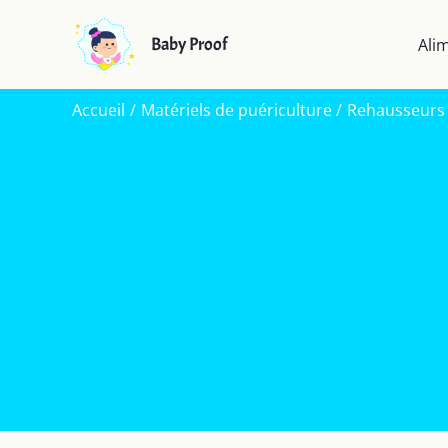
Aller
au
Baby Proof
Ali
contenu
Accueil
Matériels de puériculture
Rehausseurs d