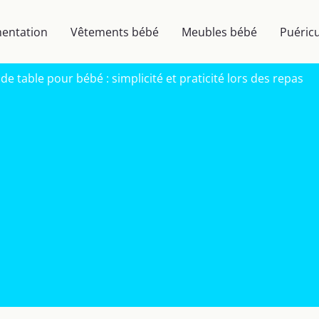
mentation
Vêtements bébé
Meubles bébé
Puéricu
e table pour bébé : simplicité et praticité lors des repas