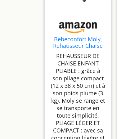
Bebeconfort Moly,
Rehausseur Chaise
Bébé, 6 mois-3 ans,
REHAUSSEUR DE
9-15kg, Chaise Haute
CHAISE ENFANT
Portable Légère,
PLIABLE : grâce à
Pliage Compact, 3
Hauteurs,
son pliage compact
Rehausseur Enfant,
(12 x 38 x 50 cm) et à
Chaise Repas Bébé
son poids plume (3
avec 3 Positions de
kg), Moly se range et
Plateau, Tinted Grey
se transporte en
toute simplicité.
PLIAGE LÉGER ET
COMPACT : avec sa
conception légère et