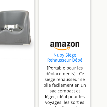
Nuby Siège
Rehausseur Bébé
Pliable, Pochette de
[Portable pour les
Rangement, +6 Mois,
déplacements] : Ce
Bleu
siège rehausseur se
plie facilement en un
sac compact et
léger, idéal pour les
voyages, les sorties