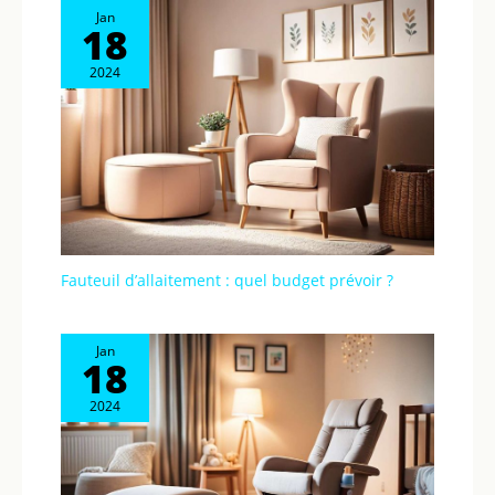
Jan
18
2024
Fauteuil d’allaitement : quel budget prévoir ?
Jan
18
2024