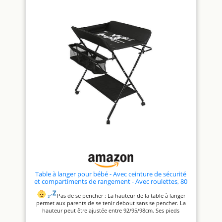
bébé Pratique et design, son
coloris bois et blanc s'adaptera
à la pièce de votre choix : dans
la chambre ou la salle de bain
par exemple Dimensions
globales : L. 68 x l. 56.5 x H.
97.5 cm - Compatible avec un
matelas à langer L. 66 x l. 50 cm
Table à langer pour bébé - Avec ceinture de sécurité
et compartiments de rangement - Avec roulettes, 80
* 66 * 98 cm (noir)
Pas de se pencher : La hauteur de la table à langer
permet aux parents de se tenir debout sans se pencher. La
hauteur peut être ajustée entre 92/95/98cm. Ses pieds
antidérapants assurent sa solide stabilité.
Bonne aide