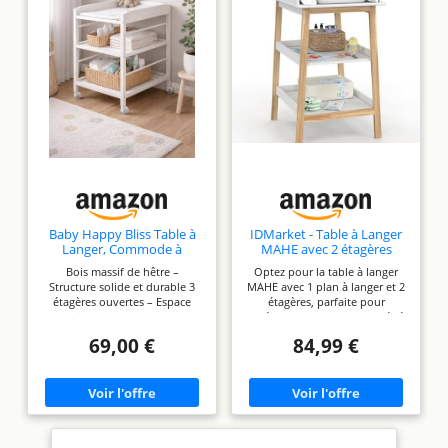
Baby Happy Bliss Table à
IDMarket - Table à Langer
Langer, Commode à
MAHE avec 2 étagères
Langer NILS en Bois Massif
façon hêtre et Blanc
Bois massif de hêtre –
Optez pour la table à langer
– Blanc – avec roulettes –
Structure solide et durable 3
MAHE avec 1 plan à langer et 2
75x55x84 cm
étagères ouvertes – Espace
étagères, parfaite pour
pratique pour couches et
aménager la chambre de bébé
accessoires Roulettes incluses –
avec style et fonctionnalité !
69,00 €
84,99 €
Déplacement facile et flexible
Deux rangements à portée de
Format compact – Idéal pour
main pour ranger aisément
les petites chambres Design
vêtements et produits de soin,
blanc intemporel – Adapté aux
tout en les gardant accessibles
chambres bébé
Solide et sécurisée, cette table
à langer garantit une stabilité
optimale lors du change de