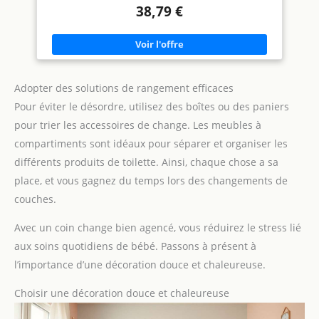
38,79 €
: la table à langer pliable peut facilement changer la
couche/les vêtements de bébé sans se pencher. Il peut
également faire des massages, organiser et ranger les articles
pour bébés.
PLIABLE : Notre table à couches pliante
est légère et pliable, ce qui permet d'économiser de l'espace.
Il offre un soutien confortable pour changer les couches de
bébé dans la chambre, la salle de bain ou partout où vous en
Adopter des solutions de rangement efficaces
avez besoin.
Les quatre pieds au bas de la table à
langer pliante sont équipés de roues silencieuses à 360
Pour éviter le désordre, utilisez des boîtes ou des paniers
degrés. Il peut être verrouillé ou déverrouillé avec une seule
clé pendant l'utilisation. Il est pratique de se déplacer
pour trier les accessoires de change. Les meubles à
librement dans le salon, la chambre, la salle à manger, etc.
compartiments sont idéaux pour séparer et organiser les
Un grand espace pour tout ranger et tout organiser.
Un long panier est suspendu sur un côté de la table à langer,
différents produits de toilette. Ainsi, chaque chose a sa
divisé en 3 compartiments. Pour biberons, couches, lingettes,
place, et vous gagnez du temps lors des changements de
jouets, etc.
couches.
Avec un coin change bien agencé, vous réduirez le stress lié
aux soins quotidiens de bébé. Passons à présent à
l’importance d’une décoration douce et chaleureuse.
Choisir une décoration douce et chaleureuse