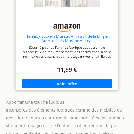
colorés, des accroches murales
Cet objet étant relativement
en tissu, des sacs cadeaux, des
fragile, il est conseillé de bien
silos, des guirlandes de fanions
le fixer pour éviter toute chute.
et bien plus encore.
Tanlaby Stickers Muraux Animaux de la Jungle
Autocollants Muraux Animal
Sécurité pour La Famille : fabriqué avec du vinyle
respectueux de l'environnement, des encres et de la colle
non toxiques et sans odeur, protégeant votre famille des
risques chimiques Mettant en mignons animaux de safari de
la jungle, dont la girafe, le lion, le zèbre et l'éléphant. Il y a
11,99 €
aussi des feuilles vertes comme décoration. Décoller et Coller
: il adhère à toutes les surfaces lisses, murs, meubles,
carreaux, miroirs, fenêtres, amovible sans laisser de résidus et
n'endommagera pas les murs Il y a 2 feuilles, chaque taille :
30 cm × 90 cm. Parfait pour décorer votre chambre Si vous
n'êtes pas satisfait de nos produits ou avez des questions sur
l'installation, n'hésitez pas à nous contacter
Apporter une touche ludique
Incorporez des éléments ludiques comme des mobiles ou
des stickers muraux aux motifs amusants. Ces décorations
stimulent l’imaginaire de l’enfant tout en rendant la pièce
plus accueillante. Les thèmes, qu’ils soient animaliers,