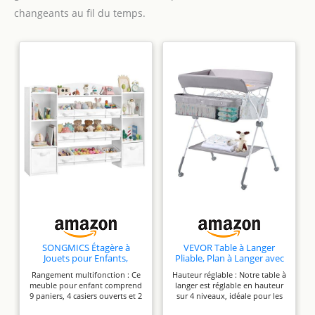
changeants au fil du temps.
SONGMICS Étagère à
VEVOR Table à Langer
Jouets pour Enfants,
Pliable, Plan à Langer avec
Bibliotheque Enfant,
Panier Latéral et Roulettes
Rangement multifonction : Ce
Hauteur réglable : Notre table à
Meuble de Rangement
Verrouillables, Meuble
meuble pour enfant comprend
langer est réglable en hauteur
Esprit Montessori, 11
pour Bébés Réglable en
9 paniers, 4 casiers ouverts et 2
sur 4 niveaux, idéale pour les
boîtes en Non-tissé, pour
Hauteur, Rangement
grands bacs. Chaque jouet
parents de toutes tailles. Elle
Chambre d’Enfant, 30 x
Multifonction pour