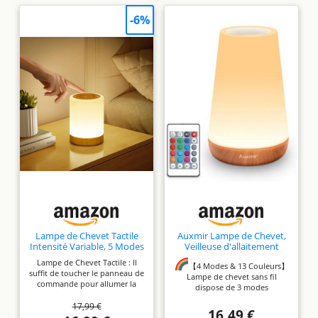
-6%
Lampe de Chevet Tactile
Auxmir Lampe de Chevet,
Intensité Variable, 5 Modes
Veilleuse d'allaitement
& 256 Couleurs RVB
Nuit, Veilleuse Bébé Tactile
Lampe de Chevet Tactile : Il
Changement Veilleuse
avec 13 Couleurs RGB,
【4 Modes & 13 Couleurs】
suffit de toucher le panneau de
Bébé Enfants Adulte,
2500mAh Rechargeable
Lampe de chevet sans fil
commande pour allumer la
Lampe d'allaitement LED
USB, Lampe de Chevet
dispose de 3 modes
veilleuse et d'appuyer
Rechargeable USB, Lampe
sans Fil Télécommande
d'éclairage: flash, stroboscope,
17,99 €
longuement pour l'éteindre.
de table Sans Fil pour
pour Chambre Eanfant
fondu et constant, 13 couleurs
16,49 €
Touchez le panneau de