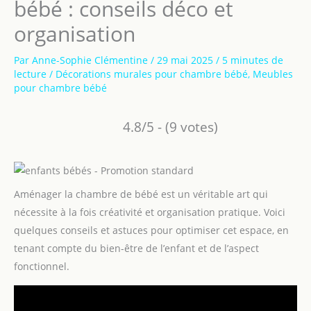
bébé : conseils déco et
organisation
Par
Anne-Sophie Clémentine
/
29 mai 2025
/
5 minutes de
lecture
/
Décorations murales pour chambre bébé
,
Meubles
pour chambre bébé
4.8/5 - (9 votes)
Aménager la chambre de bébé est un véritable art qui
nécessite à la fois créativité et organisation pratique. Voici
quelques conseils et astuces pour optimiser cet espace, en
tenant compte du bien-être de l’enfant et de l’aspect
fonctionnel.