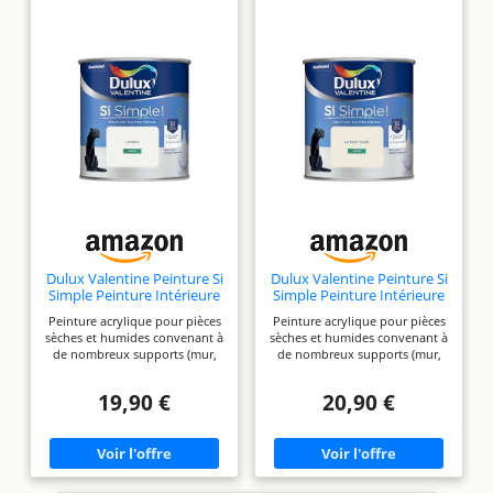
Dulux Valentine Peinture Si
Dulux Valentine Peinture Si
Simple Peinture Intérieure
Simple Peinture Intérieure
Toutes Pièces - Peinture
Toutes Pièces - Peinture
Peinture acrylique pour pièces
Peinture acrylique pour pièces
Mur et Plafond, Porte et
Mur et Plafond, Porte et
sèches et humides convenant à
sèches et humides convenant à
Plinthe - Couleur : Le Blanc
Plinthe - Couleur : Le Blanc
de nombreux supports (mur,
de nombreux supports (mur,
- 0,5 L
Cassé - 0,5 L
plafond, porte, plinthe,
plafond, porte, plinthe,
radiateur) et surfaces (plâtre,
radiateur) et surfaces (plâtre,
19,90 €
20,90 €
ciment, bois, papier peint,
ciment, bois, papier peint,
toile, fibre de verre) S’applique
toile, fibre de verre) S’applique
directement sans sous-couche
directement sans sous-couche
ni dilution préalable, Haut
ni dilution préalable, Haut
pouvoir couvrant en 2 couches
pouvoir couvrant en 2 couches
seulement, Application au
seulement, Application au