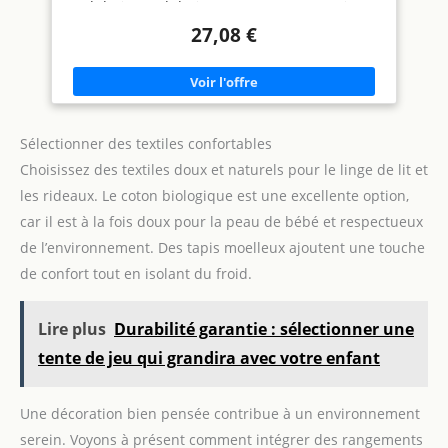
de génération en génération. APPLICATION FACILE - pinceau,
rouleau ou pistolet : couvrance rapide en 2 couches, résultat
27,08 €
homogène, adapté aux pros comme aux particuliers. FORTE
ADHÉRENCE - excellente accroche sur murs en plâtre, placo,
ciment, béton et toile de verre. MICROPOREUSE ET
LESSIVABLE - laisse respirer le support tout en résistant aux
taches, à l'humidité et aux chocs. Pour une protection jusqu'à
20 ans. POUVOIR COUVRANT ÉLEVÉ - pigmentation
professionnelle concentrée pour une opacité maximale, sans
Sélectionner des textiles confortables
jaunissement dans le temps.
Choisissez des textiles doux et naturels pour le linge de lit et
les rideaux. Le coton biologique est une excellente option,
car il est à la fois doux pour la peau de bébé et respectueux
de l’environnement. Des tapis moelleux ajoutent une touche
de confort tout en isolant du froid.
Lire plus
Durabilité garantie : sélectionner une
tente de jeu qui grandira avec votre enfant
Une décoration bien pensée contribue à un environnement
serein. Voyons à présent comment intégrer des rangements