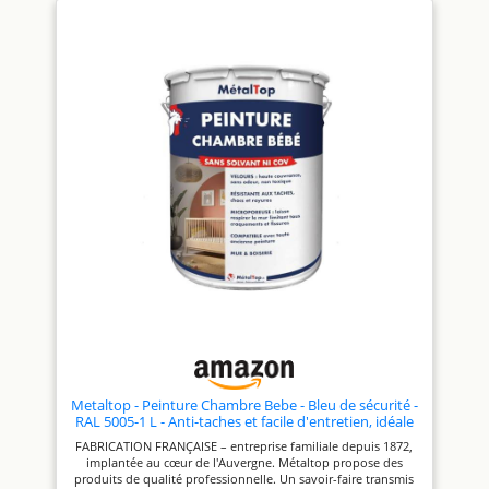
rouleau ou au pinceau,
rouleau ou au pinceau,
Association idéale avec : Le
Association idéale avec : Le
Noir Séchage rapide : sec au
violet Séchage rapide : sec au
toucher en 1 h et recouvrable
toucher en 1 h et recouvrable
en 6 h, Entretien très facile en
en 6 h, Entretien très facile en
un coup d’éponge Rendement
un coup d’éponge Rendement
: environ 10 m²/L (2,5 L =
: environ 10 m²/L (2,5 L =
environ 25 m²), Nettoyage des
environ 25 m²), Nettoyage des
outils à l’eau claire, Peinture
outils à l’eau claire, Peinture
sans odeur désagréable
sans odeur désagréable
Contenu : 1 x Peinture Dulux
Contenu : 1 x Peinture Dulux
Valentine Si Simple, Couleur :
Valentine Si Simple, Couleur :
Le Blanc, Aspect : Satin,
Le Blanc Cassé, Aspect : Satin,
Quantité : 0,5 L
Quantité : 0,5 L
Metaltop - Peinture Chambre Bebe - Bleu de sécurité -
RAL 5005-1 L - Anti-taches et facile d'entretien, idéale
pour le repos et l'éveil.
FABRICATION FRANÇAISE – entreprise familiale depuis 1872,
implantée au cœur de l'Auvergne. Métaltop propose des
produits de qualité professionnelle. Un savoir-faire transmis