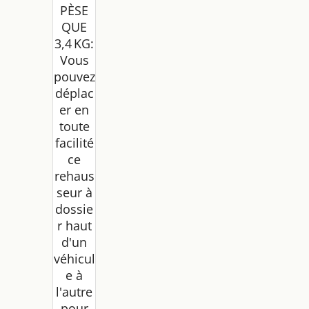
PÈSE
QUE
3,4 KG:
Vous
pouvez
déplac
er en
toute
facilité
ce
rehaus
seur à
dossie
r haut
d'un
véhicul
e à
l'autre
pour