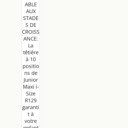
ABLE
AUX
STADE
S DE
CROISS
ANCE:
La
têtière
à 10
positio
ns de
Junior
Maxi i-
Size
R129
garanti
t à
votre
enfant