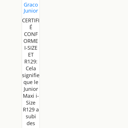
Graco
Junior
Maxi I-
CERTIFI
Size
É
R129R
CONF
ehauss
eur à
ORME
Dossie
I-SIZE
r Haut,
ET
env,
R129:
3,5-12
Cela
Ans
signifie
(100-
que le
150
cm),
Junior
Rehau
Maxi i-
sseur
Size
de
R129 a
Siège
subi
pour
des
enfant,