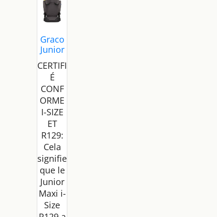
Graco
Junior
Maxi i-
CERTIFI
Size
É
R129
CONF
rehaus
seur à
ORME
dossie
I-SIZE
r haut,
ET
env.
R129:
3,5-12
Cela
ans
signifie
(100-
que le
150
cm),
Junior
accoud
Maxi i-
oirs et
Size
appui-
R129 a