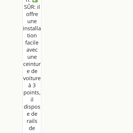
SÛR: il
offre
une
installa
tion
facile
avec
une
ceintur
e de
voiture
à 3
points,
il
dispos
e de
rails
de