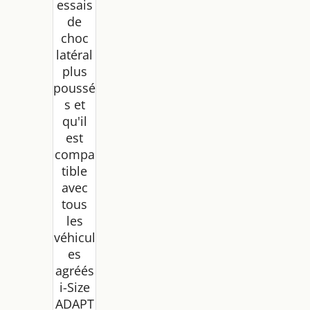
essais
Accou
doirs
de
et
choc
Appui-
latéral
Tête
plus
Réglab
poussé
les en
s et
Hauteu
qu'il
r,
Léger,
est
avec
compa
Porte-
tible
Boisso
avec
n, Noir
tous
les
véhicul
es
agréés
i-Size
ADAPT