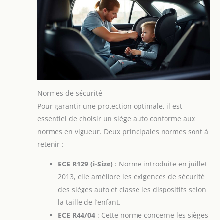
Normes de sécurité
Pour garantir une protection optimale, il est
essentiel de choisir un siège auto conforme aux
normes en vigueur. Deux principales normes sont à
retenir :
ECE R129 (i-Size)
: Norme introduite en juillet
2013, elle améliore les exigences de sécurité
des sièges auto et classe les dispositifs selon
la taille de l’enfant.
ECE R44/04
: Cette norme concerne les sièges