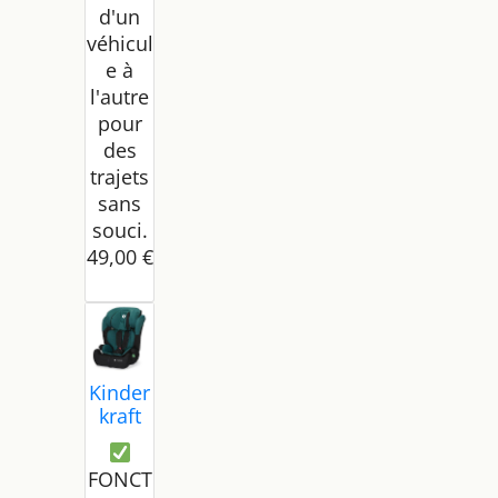
d'un
véhicul
e à
l'autre
pour
des
trajets
sans
souci.
49,00 €
Kinder
kraft
COMF
ORT
FONCT
UP i-