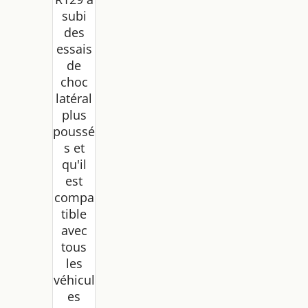
tête
subi
réglabl
des
es en
essais
hauteu
r,
de
léger,
choc
avec
latéral
porte-
plus
boisso
poussé
n, gris,
s et
Iron
qu'il
est
compa
tible
avec
tous
les
véhicul
es