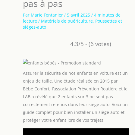
pas à pas
Par
Marie Fontanier
/
5 avril 2025
/
4 minutes de
lecture
/
Matériels de puériculture
,
Poussettes et
sièges-auto
4.3/5 - (6 votes)
Assurer la sécurité de nos enfants en voiture est un
enjeu de taille. Une étude réalisée en 2015 par
Bébé Confort, l’association Prévention Routière et le
LAB a révélé que 2 enfants sur 3 ne sont pas
correctement retenus dans leur siège auto. Voici un
guide complet pour bien installer un siège auto et
protéger votre enfant lors de vos trajets.