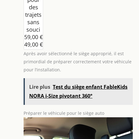
des
trajets
sans
souci
59,00 €
49,00 €
-17%
Après avoir sélectionné le siège approprié, il est
primordial de préparer correctement votre véhicule
pour l’installation.
Lire plus
Test du siège enfant FableKids
NORA i-Size pivotant 360°
Préparer le véhicule pour le siège auto