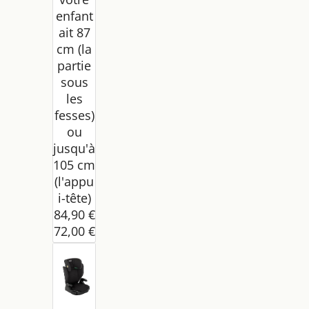
enfant
ait 87
cm (la
partie
sous
les
fesses)
ou
jusqu'à
105 cm
(l'appu
i-tête)
84,90 €
72,00 €
-15%