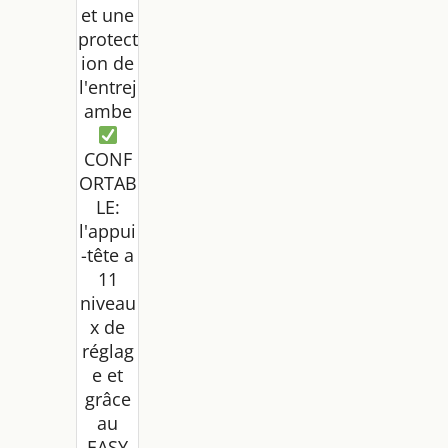
et une
protect
ion de
l'entrej
ambe
CONF
ORTAB
LE:
l'appui
-tête a
11
niveau
x de
réglag
e et
grâce
au
EASY