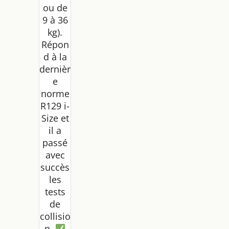
s de
ou de
sécurit
9 à 36
é 5
kg).
points,
Houss
Répon
e
d à la
amovi
dernièr
ble,
e
Vert
norme
R129 i-
Size et
il a
passé
avec
succès
les
tests
de
collisio
n.