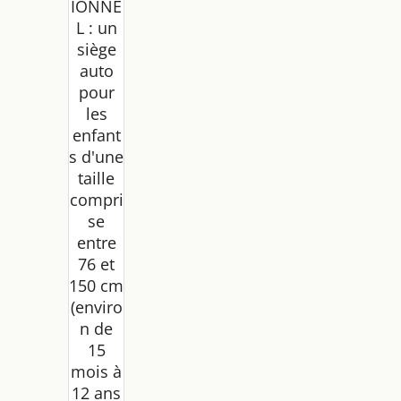
IONNE
Size 76
et 150
L : un
cm,
siège
Siège
auto
auto
pour
bébé
les
Group
enfant
e 1/2/3
s d'une
de 9 à
36 kg,
taille
15
compri
mois à
se
12 ans,
entre
Têtière
76 et
ajusta
150 cm
ble, 11
(enviro
niveau
x de
n de
réglag
15
e,
mois à
Harnai
12 ans