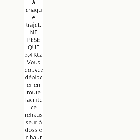
à
chaqu
e
trajet.
NE
PÈSE
QUE
3,4 KG:
Vous
pouvez
déplac
er en
toute
facilité
ce
rehaus
seur à
dossie
r haut