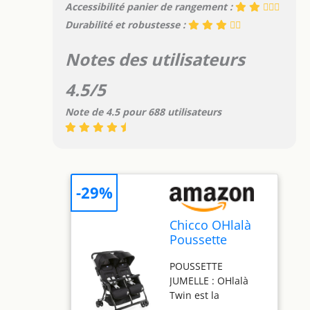
Accessibilité panier de rangement :
Durabilité et robustesse :
Notes des utilisateurs
4.5/5
Note de 4.5 pour 688 utilisateurs
-29%
Chicco OHlalà
Poussette
Double
POUSSETTE
Tandem, Légère
JUMELLE : OHlalà
Inclinable et
Twin est la
Pliable, pour
poussette jumelle