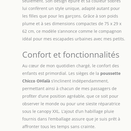
seulement. Son design épuré et sa couleur sobres
plie d'une seule
lui confèrent un style unique, adapté autant pour
main et devient
particulièrement
les filles que pour les garçons. Grâce à son poids
compacte une fois
plume et à ses dimensions compactes de 75 x 29 x
pliée, grâce à sa
62 cm, ce modèle s’annonce comme le compagnon
poignée pliable
idéal pour mes escapades urbaines avec mes petits.
CONFORT
PERSONNALISÉ : les
sièges entièrement
Confort et fonctionnalités
inclinables, les
repose-jambes
Au cœur de mon quotidien chargé, le confort des
réglables et les
enfants est primordial. Les sièges de la
poussette
capotes extensibles
Chicco OHlalà
s’inclinent indépendamment,
permettent aux
parents de choisir
permettant ainsi à chacun de mes passagers de
la configuration
profiter d’une position agréable, que ce soit pour
idéale pour chaque
observer le monde ou pour une sieste réparatrice
enfant PROTECTION
sous le canopy XXL. L’ajout d’un habillage pluie
SUPPLÉMENTAIRE :
fournis dans l’emballage assure que je suis prêt à
la capote extensible
grâce à une
affronter tous les temps sans crainte.