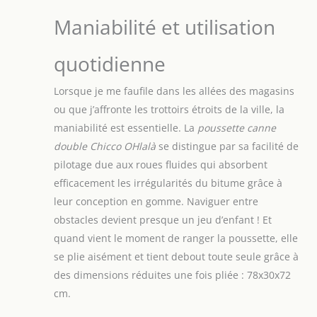
fermeture éclair
cachée assure une
Maniabilité et utilisation
protection adéquate
dans toutes les
quotidienne
conditions
météorologiques, y
compris contre les
Lorsque je me faufile dans les allées des magasins
rayons du soleil
ou que j’affronte les trottoirs étroits de la ville, la
grâce à la
maniabilité est essentielle. La
poussette canne
protection UV / UPF
double Chicco OHlalà
se distingue par sa facilité de
50+ GRAND
COMPARTIMENT DE
pilotage due aux roues fluides qui absorbent
RANGEMENT : le
efficacement les irrégularités du bitume grâce à
compartiment de
leur conception en gomme. Naviguer entre
rangement unifié
obstacles devient presque un jeu d’enfant ! Et
offre encore plus de
quand vient le moment de ranger la poussette, elle
confort aux parents
et peut également
se plie aisément et tient debout toute seule grâce à
être utilisé pour
des dimensions réduites une fois pliée : 78x30x72
ranger des objets
cm.
volumineux
HOMOLOGUÉ DE LA