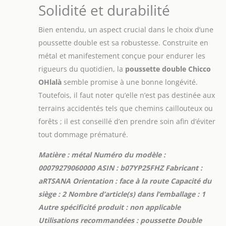
Solidité et durabilité
NAISSANCE À L'ÂGE
ADULTE : La
poussette Chicco
Bien entendu, un aspect crucial dans le choix d’une
Ohlalà Twin est
poussette double est sa robustesse. Construite en
homologuée pour
métal et manifestement conçue pour endurer les
les enfants de la
rigueurs du quotidien, la
poussette double Chicco
naissance jusqu'à
un poids maximal
OHlalà
semble promise à une bonne longévité.
de 18 kg (siège 15
Toutefois, il faut noter qu’elle n’est pas destinée aux
kg + panier 3 kg)
terrains accidentés tels que chemins caillouteux ou
forêts ; il est conseillé d’en prendre soin afin d’éviter
tout dommage prématuré.
Matière : métal Numéro du modèle :
00079279060000 ASIN : b07YP25FHZ Fabricant :
aRTSANA Orientation : face à la route Capacité du
siège : 2 Nombre d’article(s) dans l’emballage : 1
Autre spécificité produit : non applicable
Utilisations recommandées : poussette Double