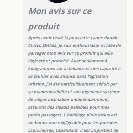
PERSONNALISÉ : les
Mon avis sur ce
sièges entièrement
inclinables, les
repose-jambes
produit
réglables et les
capotes extensibles
Après avoir testé la poussette canne double
permettent aux
Chicco OHlalà, je suis enthousiaste à l’idée de
parents de choisir
partager mon avis sur ce produit qui allie
la configuration
idéale pour chaque
légèreté et praticité. Avec seulement 8
enfant PROTECTION
kilogrammes sur la balance et une capacité à
SUPPLÉMENTAIRE :
se faufiler avec aisance dans l’agitation
la capote extensible
urbaine, j’ai été particulièrement séduit par
grâce à une
fermeture éclair
sa manœuvrabilité et son ingénieux système
cachée assure une
de sièges inclinables indépendamment,
protection adéquate
assurant des siestes paisibles pour mes
dans toutes les
petits passagers. L’habillage pluie inclus est
conditions
météorologiques, y
un bonus non négligeable pour les journées
compris contre les
capricieuses. Cependant, il est important de