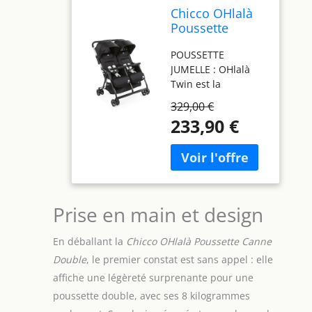
Chicco OHlalà
Poussette
Double
POUSSETTE
Tandem, Légère
JUMELLE : OHlalà
Inclinable et
Twin est la
Pliable, pour
poussette jumelle
Jumeaux dès la
329,00 €
Chicco légère,
Naissance
233,90 €
compacte, moderne
jusqu’à 15 kg,
et attrayante ; facile
Fermeture
à manœuvrer, sa
Compacte,
poignée unique
Housse de Pluie
assure une
Incluse, Capote
conduite agile
Extensible –
Prise en main et design
même d'une seule
Noir
main. POUSSETTE
En déballant la
Chicco OHlalà Poussette Canne
ULTRA-LÉGÈRE ET
COMPACTE : elle ne
Double
, le premier constat est sans appel : elle
pèse que 8 kg et
affiche une légèreté surprenante pour une
peut être soulevée
poussette double, avec ses 8 kilogrammes
facilement ; elle se