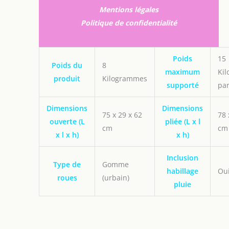
Mentions légales
Politique de confidentialité
Poids
15
Poids du
8
maximum
Ki
produit
Kilogrammes
supporté
par
Dimensions
Dimensions
75 x 29 x 62
78 
ouverte (L
pliée (L x l
cm
cm
x l x h)
x h)
Inclusion
Type de
Gomme
habillage
Ou
roues
(urbain)
pluie