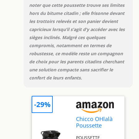
rayons du soleil
noter que cette poussette trouve ses limites
grâce à la
hors du bitume citadin ; elle frisonne devant
protection UV / UPF
les trottoirs relevés et son panier devient
50+ GRAND
COMPARTIMENT DE
capricieux lorsqu’il s’agit d’y accéder avec les
RANGEMENT : le
sièges inclinés. Malgré ces quelques
compartiment de
compromis, notamment en termes de
rangement unifié
robustesse, ce modèle reste un compagnon
offre encore plus de
confort aux parents
de choix pour les parents citadins cherchant
et peut également
une solution compacte sans sacrifier le
être utilisé pour
confort de leurs enfants.
ranger des objets
volumineux
HOMOLOGUÉ DE LA
NAISSANCE À L'ÂGE
-29%
ADULTE : La
poussette Chicco
Chicco OHlalà
Ohlalà Twin est
Poussette
homologuée pour
Double
les enfants de la
POUSSETTE
Tandem, Légère
naissance jusqu'à