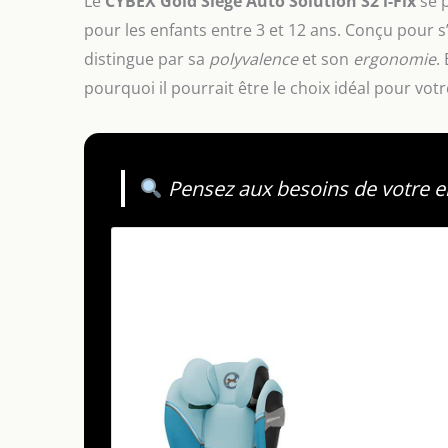
Le
CYBEX Gold Siège Auto Solution S2 i-Fix
se p
pour les enfants entre 3 et 12 ans. Conçu pour 
distingue par sa
polyvalence
et son
ergonomie
.
pourquoi il pourrait être le choix idéal pour votr
Pensez aux besoins de votre en