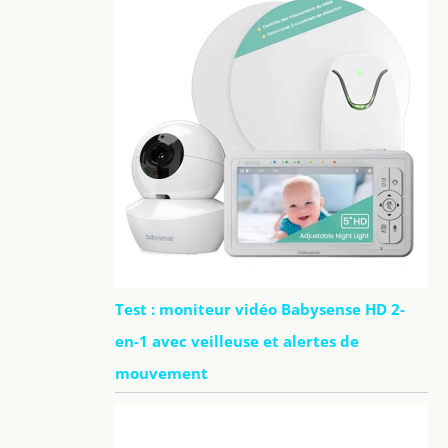
Test : moniteur vidéo Babysense HD 2-
en-1 avec veilleuse et alertes de
mouvement