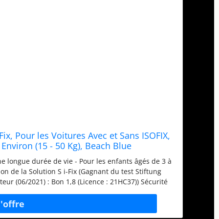
ix, Pour les Voitures Avec et Sans ISOFIX,
 Environ (15 - 50 Kg), Beach Blue
ne longue durée de vie - Pour les enfants âgés de 3 à
on de la Solution S i-Fix (Gagnant du test Stiftung
ur (06/2021) : Bon 1,8 (Licence : 21HC37)) Sécurité
latéraux (Système L.S.P.), Appui-tête inclinable sur 3
i-tête réglable en hauteur sur 12 position, Dossier
 profond, Système de circulation d'air pour des