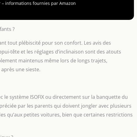
la voiture avec la ceinture de sécurité du véhicule et
our – informations fournies par Amazon
lus grande stabilité, Housse amovible et lavable en
usse d’été et porte-gobelet Contenu : 1 Siège Auto
Polyester, Dimensions (LxlxH) : 40,5 x 50,0 x 61,0 cm,
 Couleur : Beach Blue
fants ?
ant tout plébiscité pour son confort. Les avis des
ppui-tête et les réglages d’inclinaison sont des atouts
ablement maintenus même lors de longs trajets,
 après une sieste.
avec le système ISOFIX ou directement sur la banquette du
appréciée par les parents qui doivent jongler avec plusieurs
es qu’aux petites voitures, bien que certaines restrictions