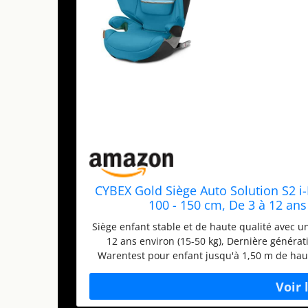
CYBEX Gold Siège Auto Solution S2 i-F
100 - 150 cm, De 3 à 12 ans
Siège enfant stable et de haute qualité avec u
12 ans environ (15-50 kg), Dernière générati
Warentest pour enfant jusqu'à 1,50 m de haute
maximale - Protection intégrée contre les chocs 
positions, Coque à absorption d’énergie Appu
réglable, Coussin d'assise extra large et