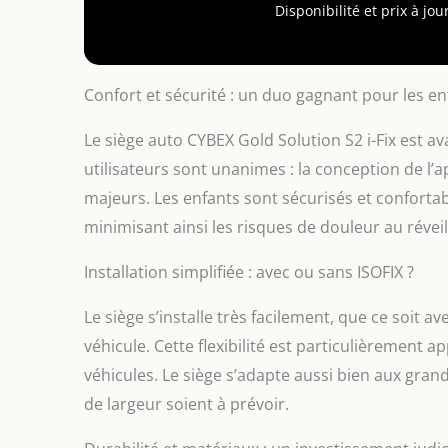
températures confortables Fixation facile dans 
Disponibilité et prix à j
avec l’ancrage ISOFIX rétractable pour une p
machine (30°C), Accessoires optionnels : ho
Solution S2 i-Fix,, Matière de la housse : 100% 
Poids : 6,2 kg,
Confort et sécurité : un duo gagnant pour les en
Le siège auto CYBEX Gold Solution S2 i-Fix est av
utilisateurs sont unanimes : la conception de l’a
majeurs. Les enfants sont sécurisés et confort
minimisant ainsi les risques de douleur au réveil
Installation simplifiée : avec ou sans ISOFIX ?
Le siège s’installe très facilement, que ce soit 
véhicule. Cette flexibilité est particulièrement 
véhicules. Le siège s’adapte aussi bien aux grand
de largeur soient à prévoir.