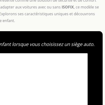
résente comme une solution de sécurité et de confort
s’adapter aux voitures avec ou sans
ISOFIX
, ce modèle se
 Explorons ses caractéristiques uniques et découvrons
e enfant.
fant lorsque vous choisissez un siège auto.