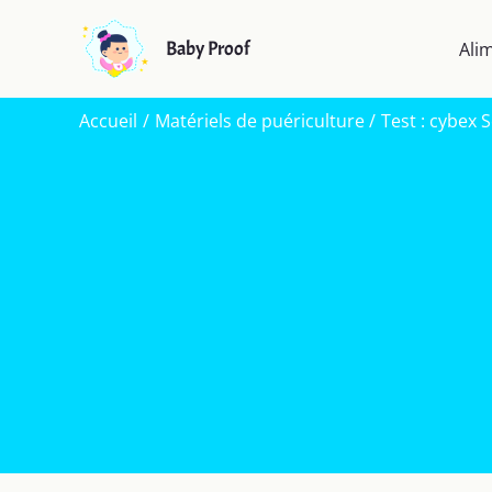
Aller
au
Baby Proof
Ali
contenu
Accueil
Matériels de puériculture
Test : cybex 