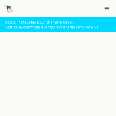
Aller
R
au
e
contenu
c
Accueil
Meubles pour chambre bébé
h
Test de la commode à langer extra large Pinolino Riva
e
r
c
h
e
r