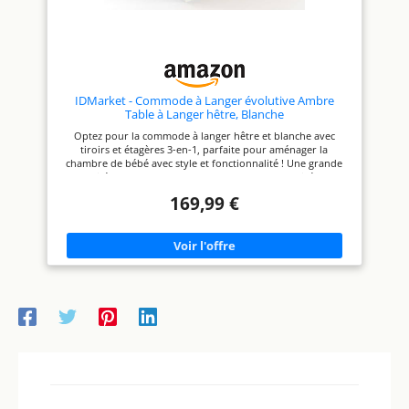
stocker les produits pour bébé
stocker les produits pour bébé
par catégories. Leurs couches,
par catégories. Leurs couches,
serviettes, vêtements, et autres
serviettes, vêtements, et autres
objets sont bien rangés et à
objets sont bien rangés et à
portée de main. Le plan à
portée de main. Le plan à
langer est divisé en 2 zones, le
langer est divisé en 2 zones, le
grand pour changer des
grand pour changer des
couches, le petit pour mettre
couches, le petit pour mettre
IDMarket - Commode à Langer évolutive Ambre
des couches, des lingettes, des
des couches, des lingettes, des
Table à Langer hêtre, Blanche
mouchoirs. Une bordure de
mouchoirs. Une bordure de
Optez pour la commode à langer hêtre et blanche avec
haut de 8,5 cm assure plus de
haut de 8,5 cm assure plus de
tiroirs et étagères 3-en-1, parfaite pour aménager la
sécurité lors du changement
sécurité lors du changement
chambre de bébé avec style et fonctionnalité ! Une grande
des couches MATÉRIAU DE
des couches MATÉRIAU DE
capacité de rangement modulable pour ranger aisément
QUALITÉ FACILE À NETTOYER :
QUALITÉ FACILE À NETTOYER :
vêtements et produits de soin, tout en les gardant
La surface de la table à langer
La surface de la table à langer
169,99 €
accessibles Solide, sécurisée et durable, cette commode à
est spécialement traitée avec
est spécialement traitée avec
langer garantit une stabilité optimale lors du change
des panneaux MDF
des panneaux MDF
Pratique, design et ergonomique, son design évolutif permet
sélectionnés de haute qualité
sélectionnés de haute qualité
de la conserver comme meuble de rangement pour
pour une excellente
pour une excellente
plusieurs années ! Dimensions globales : L. 80 x l. 72 x H. 95
performance antisalissure,
performance antisalissure,
cm - Dimensions de la partie à langer : L. 51.50 x l. 70 x H.
réduisant efficacement les
réduisant efficacement les
9.50 cm
taches d'eau et les résidus,
taches d'eau et les résidus,
favorisant ainsi un
favorisant ainsi un
environnement de soins
environnement de soins
hygiénique. Après l'entretien
hygiénique. Après l'entretien
quotidien, il suffit de l'essuyer
quotidien, il suffit de l'essuyer
pour qu'elle retrouve son éclat
pour qu'elle retrouve son éclat
et sa propreté DÉTAILS
et sa propreté DÉTAILS
RÉFLÉCHIS : Tous les tiroirs
RÉFLÉCHIS : Tous les tiroirs
sont dotés de rails métalliques
sont dotés de rails métalliques