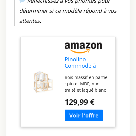
Réfléchissez à vos priorités pour
déterminer si ce modèle répond à vos
attentes.
Pinolino
Commode à
Langer Riva Extra
Bois massif en partie
Large, avec
: pin et MDF, non
Matelas à Langer
traité et laqué blanc
Amovible, pour
W 57 cm, D 42 cm, H
bébés et Tout-
129,99 €
71 cm Meubles
Petits, en MDF
réglables variables
Blanc et frêne
pour la maison de
Massif
poupée en option :
article n° 31 14 01 -
Recommandé pour