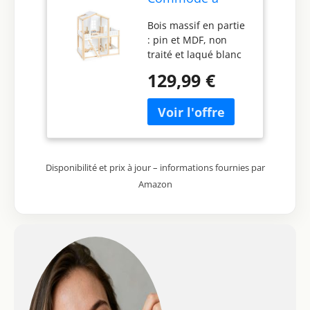
Langer Riva Extra
Bois massif en partie
Large, avec
: pin et MDF, non
Matelas à Langer
traité et laqué blanc
Amovible, pour
W 57 cm, D 42 cm, H
bébés et Tout-
129,99 €
71 cm Meubles
Petits, en MDF
réglables variables
Blanc et frêne
pour la maison de
Massif
poupée en option :
article n° 31 14 01 -
Recommandé pour
Disponibilité et prix à jour – informations fournies par
les enfants de plus
Amazon
de 3 ans