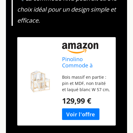
choix idéal pour un design simple et
efficace.
Pinolino
Commode à
Langer Riva Extra
Bois massif en partie :
Large, avec
pin et MDF, non traité
Matelas à Langer
et laqué blanc W 57 cm,
Amovible, pour
D 42 cm, H 71 cm
bébés et Tout-
129,99 €
Meubles réglables
Petits, en MDF
variables pour la
Blanc et frêne
maison de poupée en
Massif
option : article n° 31 14
01 - Recommandé pour