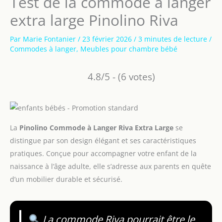
Test de la commode à langer
extra large Pinolino Riva
Par
Marie Fontanier
/
23 février 2026
/
3 minutes de lecture
/
Commodes à langer
,
Meubles pour chambre bébé
4.8/5 - (6 votes)
La
Pinolino Commode à Langer Riva Extra Large
se
distingue par son design élégant et ses caractéristiques
pratiques. Conçue pour accompagner votre enfant de la
naissance à l’âge adulte, elle s’adresse aux parents en quête
d’un mobilier durable et sécurisé.
La commode Riva pourrait être le