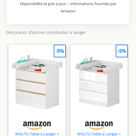
Disponibilité et prix à jour – informations fournies par
les enfants de plus
Amazon
de 3 ans
Découvrez d’autres commodes à langer
-5%
-5%
WOLTU Table à Langer +
WOLTU Table à Langer +