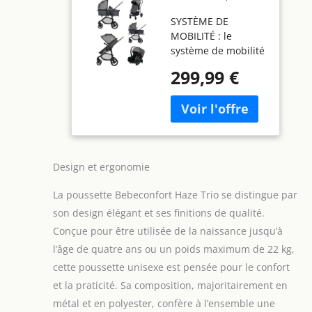
Poussette 3 en
SYSTÈME DE
1, 0-4 ans, 22 kg
MOBILITÉ : le
max, assise 2-
système de mobilité
en-1, poussette
comprend une
réversible et
299,99 €
poussette jusqu'à
légère, siège
environ 4 ans (22 kg
auto bébé i-
max), un siège-auto
Size, pliage
i-Size jusqu'à 13 kg
compact, panier
(40-83 cm), un
spacieux, Tinted
habillage pluie et
Stone
Design et ergonomie
un couvre-jambe
SIÈGE RÉVERSIBLE 2-
La poussette Bebeconfort Haze Trio se distingue par
EN-1 : Haze Trio se
transforme sans
son design élégant et ses finitions de qualité.
effort d'un berceau
Conçue pour être utilisée de la naissance jusqu’à
confortable en un
l’âge de quatre ans ou un poids maximum de 22 kg,
siège inclinable et
cette poussette unisexe est pensée pour le confort
réversible,
associant
et la praticité. Sa composition, majoritairement en
confortablement la
métal et en polyester, confère à l’ensemble une