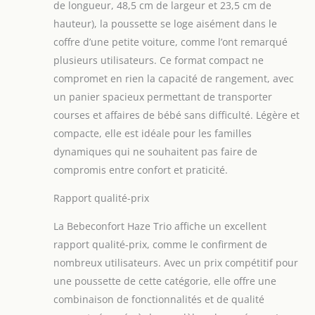
de longueur, 48,5 cm de largeur et 23,5 cm de
nécessaire pour
bébé - oubliez les
hauteur), la poussette se loge aisément dans le
problèmes de
coffre d’une petite voiture, comme l’ont remarqué
rangement et vivez
plusieurs utilisateurs. Ce format compact ne
des aventures sans
compromet en rien la capacité de rangement, avec
souci ACCESSOIRES
INCLUS : Haze Trio
un panier spacieux permettant de transporter
propose un
courses et affaires de bébé sans difficulté. Légère et
habillage pluie, un
compacte, elle est idéale pour les familles
couvre-jambe et des
dynamiques qui ne souhaitent pas faire de
adaptateurs de
siège-auto pour
compromis entre confort et praticité.
fixer le siège-auto
Rapport qualité-prix
au châssis de
poussette et passer
La Bebeconfort Haze Trio affiche un excellent
en douceur de
voiture à
rapport qualité-prix, comme le confirment de
promenade
nombreux utilisateurs. Avec un prix compétitif pour
une poussette de cette catégorie, elle offre une
combinaison de fonctionnalités et de qualité