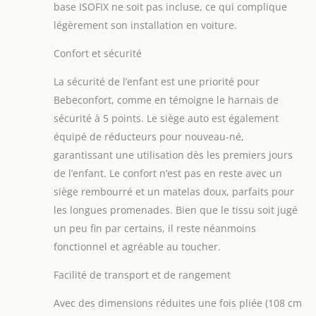
base ISOFIX ne soit pas incluse, ce qui complique
de manière
légèrement son installation en voiture.
compacte, légère et
facile à transporter
Confort et sécurité
CONFORT : un bébé
à l'aise est un bébé
La sécurité de l’enfant est une priorité pour
heureux -
Bebeconfort, comme en témoigne le harnais de
Bebeconfort Haze
Trio privilégie le
sécurité à 5 points. Le siège auto est également
confort avec un
équipé de réducteurs pour nouveau-né,
siège molletonné
garantissant une utilisation dès les premiers jours
doux et un landau
de l’enfant. Le confort n’est pas en reste avec un
douillet à position
allongée et au
siège rembourré et un matelas doux, parfaits pour
matelas doux et
les longues promenades. Bien que le tissu soit jugé
spacieux PANIER DE
un peu fin par certains, il reste néanmoins
RANGEMENT
fonctionnel et agréable au toucher.
SPACIEUX : le panier
de rangement de
Facilité de transport et de rangement
Haze Trio, d'une
capacité de 5 kg,
Avec des dimensions réduites une fois pliée (108 cm
contient tout le