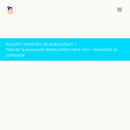
Aller
R
au
e
contenu
c
h
e
Accueil
Matériels de puériculture
r
Test de la poussette Bebeconfort Haze Trio : réversible et
c
compacte
h
e
r