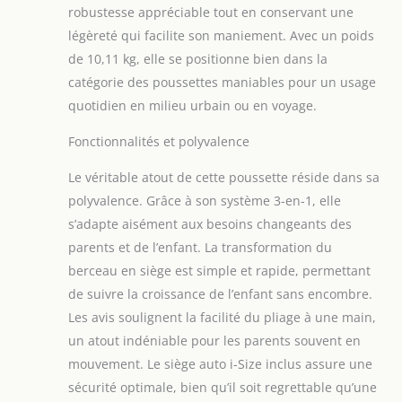
sieste et les
robustesse appréciable tout en conservant une
aventures en
légèreté qui facilite son maniement. Avec un poids
position assise
de 10,11 kg, elle se positionne bien dans la
SIÈGE-AUTO I-SIZE :
le siège-auto i-Size
catégorie des poussettes maniables pour un usage
(R129), adapté
quotidien en milieu urbain ou en voyage.
jusqu'à 13 kg (40-83
cm), assure une
Fonctionnalités et polyvalence
protection optimale
- profitez de
Le véritable atout de cette poussette réside dans sa
déplacements sans
polyvalence. Grâce à son système 3-en-1, elle
souci, avec votre
s’adapte aisément aux besoins changeants des
tout-petit en
parents et de l’enfant. La transformation du
sécurité à l'arrière
LÉGÈRE ET
berceau en siège est simple et rapide, permettant
COMPACT :
de suivre la croissance de l’enfant sans encombre.
transformez, pliez
Les avis soulignent la facilité du pliage à une main,
et transportez - la
un atout indéniable pour les parents souvent en
poussette passe
facilement en
mouvement. Le siège auto i-Size inclus assure une
orientation face à la
sécurité optimale, bien qu’il soit regrettable qu’une
route, puis se plie