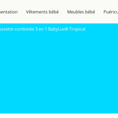
mentation
Vêtements bébé
Meubles bébé
Puéricu
oussette combinée 3 en 1 BabyLux® Tropical