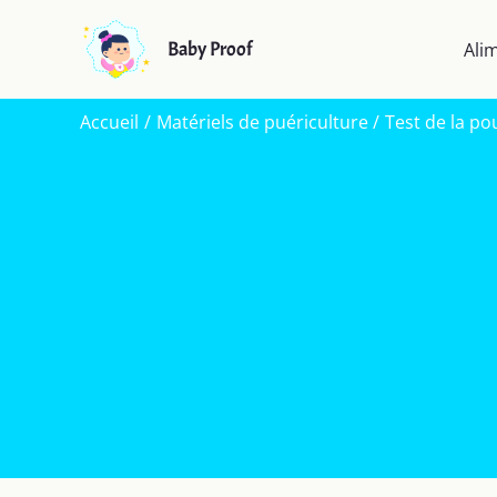
Aller
au
Baby Proof
Ali
contenu
Accueil
Matériels de puériculture
Test de la p