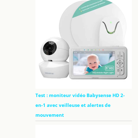
Test : moniteur vidéo Babysense HD 2-
en-1 avec veilleuse et alertes de
mouvement