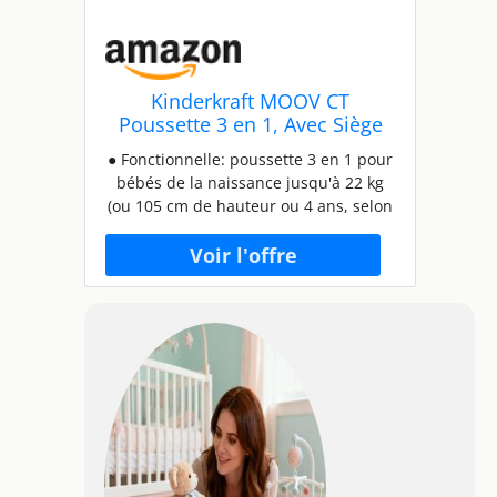
Kinderkraft MOOV CT
Poussette 3 en 1, Avec Siège
auto MINK PRO I-Size, Landau
● Fonctionnelle: poussette 3 en 1 pour
bébé jusqu'à 26 kg, Poussette
bébés de la naissance jusqu'à 22 kg
combinées, Pliable, 4 roues
(ou 105 cm de hauteur ou 4 ans, selon
avec amortisseurs, Position
la première éventualité). Siège 2 en 1:
allongée, Réglage poignée,
transformez le landau en poussette en
Noir
quelques secondes. Elle a un amorti
sur les 4 roues (pompées, en
caoutchouc). Elle dispose d'une
poignée parentale réglable (5
positions) et d'un frein STOP & RIDE
confortable. ● Landau: grand et
profond avec un matelas souple,
convient aux enfants jusqu'à 9 kg
(environ 6 mois). Il a un grand capot
extensible et une fenêtre de contact