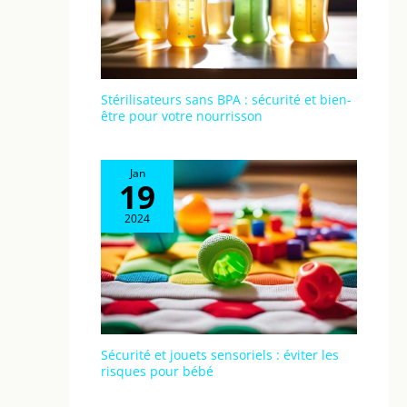
panier pratique pour ranger vos achats, etc. De
plus, un sac avec des compartiments est situé à
l'arrière de la poussette. Un porte-boisson est situé
sur le côté. Une housse de pluie, une moustiquaire
et un grand sac/sac à langer de la même couleur
que la poussette, qui peut être fixé au guidon, sont
également inclus.
Stérilisateurs sans BPA : sécurité et bien-
être pour votre nourrisson
Jan
19
2024
Sécurité et jouets sensoriels : éviter les
risques pour bébé