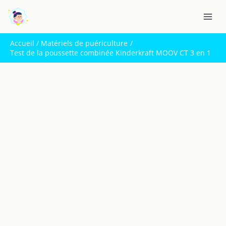
Aller
R
au
e
contenu
c
Accueil
Matériels de puériculture
h
Test de la poussette combinée Kinderkraft MOOV CT 3 en 1
e
r
c
h
e
r