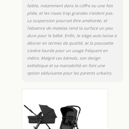
de pluie, une chancelière, des
faible, notamment dans le coffre ou une fois
adaptateurs pour le siège, une
moustiquaire et un sac pour la
pliée, et les roues trop grandes n’aident pas.
maman.
La suspension pourrait être améliorée, et
l’absence de matelas rend la surface un peu
dure pour le bébé. Enfin, le siège auto laisse à
désirer en termes de qualité, et la poussette
s’avère lourde pour un usage fréquent en
métro. Malgré ces bémols, son design
esthétique et sa maniabilité en font une
option séduisante pour les parents urbains.