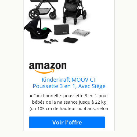
Kinderkraft MOOV CT
Poussette 3 en 1, Avec Siège
auto MINK PRO I-Size, Landau
● Fonctionnelle: poussette 3 en 1 pour
bébé jusqu'à 26 kg, Poussette
bébés de la naissance jusqu'à 22 kg
combinées, Pliable, 4 roues
(ou 105 cm de hauteur ou 4 ans, selon
avec amortisseurs, Position
la première éventualité). Siège 2 en 1:
allongée, Réglage poignée,
transformez le landau en poussette en
Noir
quelques secondes. Elle a un amorti
sur les 4 roues (pompées, en