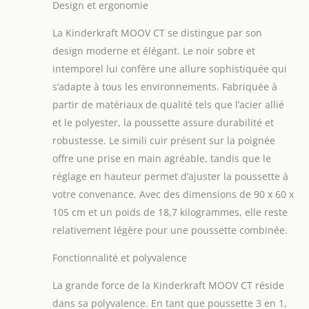
Design et ergonomie
caoutchouc). Elle dispose d'une
poignée parentale réglable (5
La Kinderkraft MOOV CT se distingue par son
positions) et d'un frein STOP & RIDE
design moderne et élégant. Le noir sobre et
confortable. ● Landau: grand et
profond avec un matelas souple,
intemporel lui confère une allure sophistiquée qui
convient aux enfants jusqu'à 9 kg
s’adapte à tous les environnements. Fabriquée à
(environ 6 mois). Il a un grand capot
partir de matériaux de qualité tels que l’acier allié
extensible et une fenêtre de contact
et le polyester, la poussette assure durabilité et
parent-enfant. ● Poussette: conçue
pour les enfants de 6 mois à 22 kg.
robustesse. Le simili cuir présent sur la poignée
Elle peut être montée avec le siège
offre une prise en main agréable, tandis que le
face ou dos au sens de la marche. Le
réglage en hauteur permet d’ajuster la poussette à
dossier se déplie en 3 positions
votre convenance. Avec des dimensions de 90 x 60 x
jusqu’à la position allongée. La
poussette est dotée de ceintures de
105 cm et un poids de 18,7 kilogrammes, elle reste
sécurité à 5 points et d'un arceau
relativement légère pour une poussette combinée.
inclinable. ● TRAVEL SYSTEM: la
poussette est livrée avec le siège auto
Fonctionnalité et polyvalence
MINK PRO (0-13 kg, groupe ECE 0+) et
des adaptateurs universels * -
La grande force de la Kinderkraft MOOV CT réside
ensemble, ils vous permettent de fixer
dans sa polyvalence. En tant que poussette 3 en 1,