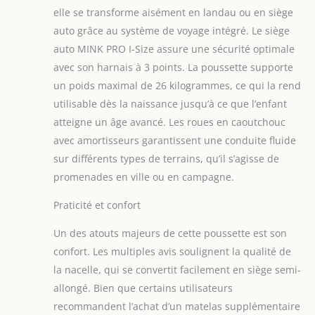
facilement le siège au cadre de la
elle se transforme aisément en landau ou en siège
poussette. Le siège a un insert
auto grâce au système de voyage intégré. Le siège
supplémentaire pour les nourrissons.
Il sert de siège auto et de porte-bébé.
auto MINK PRO I-Size assure une sécurité optimale
Il dispose de ceintures à 3 points,
avec son harnais à 3 points. La poussette supporte
d'une poignée réglable en 3 positions
un poids maximal de 26 kilogrammes, ce qui la rend
et d'un pare-soleil. ● Accessoires: la
utilisable dès la naissance jusqu’à ce que l’enfant
poussette est livrée avec une housse
de pluie, une chancelière, des
atteigne un âge avancé. Les roues en caoutchouc
adaptateurs pour le siège, une
avec amortisseurs garantissent une conduite fluide
moustiquaire et un sac pour la
sur différents types de terrains, qu’il s’agisse de
maman.
promenades en ville ou en campagne.
Praticité et confort
Un des atouts majeurs de cette poussette est son
confort. Les multiples avis soulignent la qualité de
la nacelle, qui se convertit facilement en siège semi-
allongé. Bien que certains utilisateurs
recommandent l’achat d’un matelas supplémentaire