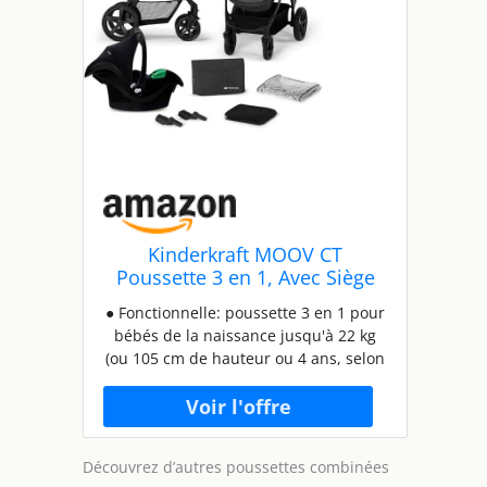
Kinderkraft MOOV CT
Poussette 3 en 1, Avec Siège
auto MINK PRO I-Size, Landau
● Fonctionnelle: poussette 3 en 1 pour
bébé jusqu'à 26 kg, Poussette
bébés de la naissance jusqu'à 22 kg
combinées, Pliable, 4 roues
(ou 105 cm de hauteur ou 4 ans, selon
avec amortisseurs, Position
la première éventualité). Siège 2 en 1:
allongée, Réglage poignée,
transformez le landau en poussette en
Noir
quelques secondes. Elle a un amorti
sur les 4 roues (pompées, en
Découvrez d’autres poussettes combinées
caoutchouc). Elle dispose d'une