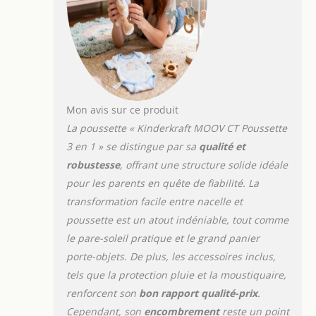
parent-enfant. ● Poussette: conçue
pour les enfants de 6 mois à 22 kg.
Elle peut être montée avec le siège
face ou dos au sens de la marche. Le
dossier se déplie en 3 positions
jusqu’à la position allongée. La
poussette est dotée de ceintures de
Mon avis sur ce produit
sécurité à 5 points et d'un arceau
inclinable. ● TRAVEL SYSTEM: la
La poussette « Kinderkraft MOOV CT Poussette
poussette est livrée avec le siège auto
3 en 1 » se distingue par sa
qualité et
MINK PRO (0-13 kg, groupe ECE 0+) et
robustesse
, offrant une structure solide idéale
des adaptateurs universels * -
pour les parents en quête de fiabilité. La
ensemble, ils vous permettent de fixer
facilement le siège au cadre de la
transformation facile entre nacelle et
poussette. Le siège a un insert
poussette est un atout indéniable, tout comme
supplémentaire pour les nourrissons.
le pare-soleil pratique et le grand panier
Il sert de siège auto et de porte-bébé.
porte-objets. De plus, les accessoires inclus,
Il dispose de ceintures à 3 points,
d'une poignée réglable en 3 positions
tels que la protection pluie et la moustiquaire,
et d'un pare-soleil. ● Accessoires: la
renforcent son
bon rapport qualité-prix
.
poussette est livrée avec une housse
Cependant, son
encombrement
reste un point