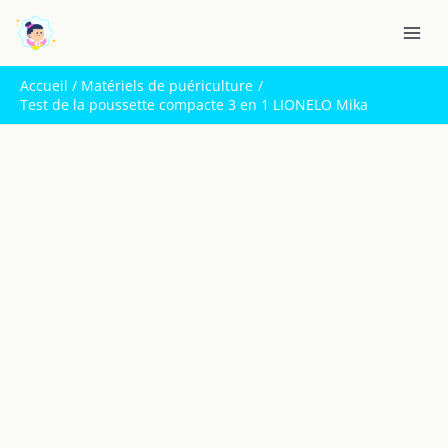
Aller
R
au
e
contenu
c
Accueil
Matériels de puériculture
h
Test de la poussette compacte 3 en 1 LIONELO Mika
e
r
c
h
e
r