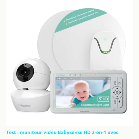
Test : moniteur vidéo Babysense HD 2-en-1 avec