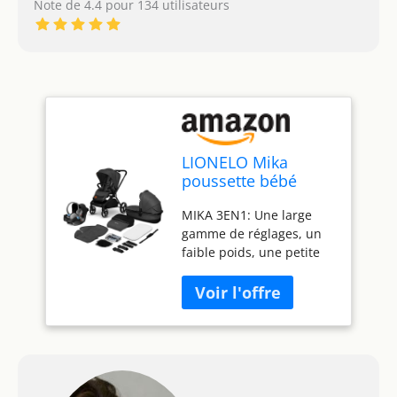
Note de 4.4 pour 134 utilisateurs
LIONELO Mika
poussette bébé
confort 3 en 1,
MIKA 3EN1: Une large
poussette
gamme de réglages, un
compacte, nacelle,
faible poids, une petite
siège auto, porte-
taille après pliage et un
bébé, moustiquaire,
riche ensemble
un chauffe-pieds un
d'accessoires rendront
habillage de pluie
les promenades et les
longs trajets
extrêmement
confortables pour