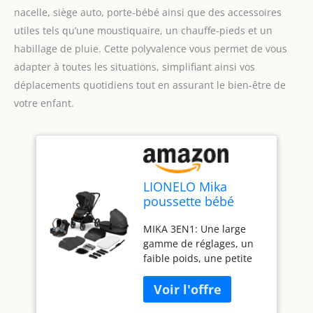
nacelle, siège auto, porte-bébé ainsi que des accessoires
utiles tels qu’une moustiquaire, un chauffe-pieds et un
habillage de pluie. Cette polyvalence vous permet de vous
adapter à toutes les situations, simplifiant ainsi vos
déplacements quotidiens tout en assurant le bien-être de
votre enfant.
LIONELO Mika
poussette bébé
confort 3 en 1,
MIKA 3EN1: Une large
poussette
gamme de réglages, un
compacte, nacelle,
faible poids, une petite
siège auto, porte-
taille après pliage et un
bébé, moustiquaire,
riche ensemble
un chauffe-pieds un
d'accessoires rendront
habillage de pluie