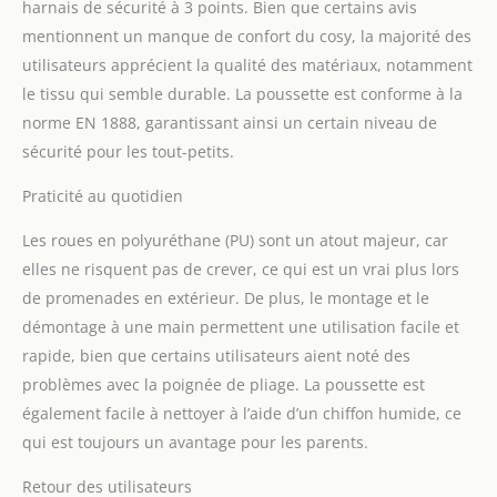
harnais de sécurité à 3 points. Bien que certains avis
stable le dos du bébé,
mentionnent un manque de confort du cosy, la majorité des
assurant une position
utilisateurs apprécient la qualité des matériaux, notamment
saine et confortable
pendant le sommeil. Un
le tissu qui semble durable. La poussette est conforme à la
auvent avec fenêtre et
norme EN 1888, garantissant ainsi un certain niveau de
filtre UPF 50+ - protège
sécurité pour les tout-petits.
contre la pluie, le vent et
le soleil SIÈGE AUTO AVEC
Praticité au quotidien
FONCTION DE PORTE-
BÉBÉ: Un insert lombaire,
Les roues en polyuréthane (PU) sont un atout majeur, car
réduisant Dri-seat et
elles ne risquent pas de crever, ce qui est un vrai plus lors
ceintures de sécurité à 3
de promenades en extérieur. De plus, le montage et le
points - assurent une
sécurité maximale. Le
démontage à une main permettent une utilisation facile et
faible poids et la poignée
rapide, bien que certains utilisateurs aient noté des
ergonomique en font un
problèmes avec la poignée de pliage. La poussette est
porte-bébé parfait
également facile à nettoyer à l’aide d’un chiffon humide, ce
ENSEMBLE RICHE ET
PRATIQUE: L'ensemble
qui est toujours un avantage pour les parents.
s'est enrichi
Retour des utilisateurs
d'accessoires : un