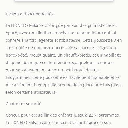
les promenades et les
longs trajets
extrêmement
Design et fonctionnalités
confortables pour
La LIONELO Mika se distingue par son design moderne et
l'enfant et le parent
POUSSETTE CANNE: La
épuré, avec une finition en polyester et aluminium qui lui
poussette permet au
confère à la fois légèreté et robustesse. Cette poussette 3 en
siège d'être monté à la
1 est dotée de nombreux accessoires : nacelle, siège auto,
fois vers l'avant et vers
porte-bébé, moustiquaire, un chauffe-pieds, et un habillage
l'arrière. Elle est
également équipée d'un
de pluie, bien que ce dernier ait reçu quelques critiques
réglage du dossier en 3
pour son ajustement. Avec un poids total de 10,1
étapes, vous permettant
kilogrammes, cette poussette est facilement maniable et se
de changer la position de
plie aisément, bien qu’elle prenne de la place une fois pliée,
la position assise à la
position couchée, et d'un
selon certains utilisateurs.
réglage complet du
repose-pieds NACELLE
Confort et sécurité
AVEC UNE FONCTION DE
Conçue pour accueillir des enfants jusqu’à 22 kilogrammes,
PORTE- BÉBÉ: Équipée
d'un matelas moelleux,
la LIONELO Mika assure confort et sécurité grâce à son
elle soutient de manière