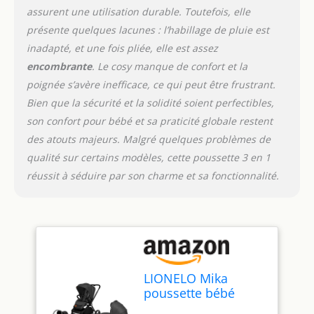
assurent une utilisation durable. Toutefois, elle
auvent avec fenêtre et
filtre UPF 50+ - protège
présente quelques lacunes : l’habillage de pluie est
contre la pluie, le vent et
inadapté, et une fois pliée, elle est assez
le soleil SIÈGE AUTO AVEC
encombrante
. Le cosy manque de confort et la
FONCTION DE PORTE-
poignée s’avère inefficace, ce qui peut être frustrant.
BÉBÉ: Un insert lombaire,
réduisant Dri-seat et
Bien que la sécurité et la solidité soient perfectibles,
ceintures de sécurité à 3
son confort pour bébé et sa praticité globale restent
points - assurent une
des atouts majeurs. Malgré quelques problèmes de
sécurité maximale. Le
qualité sur certains modèles, cette poussette 3 en 1
faible poids et la poignée
ergonomique en font un
réussit à séduire par son charme et sa fonctionnalité.
porte-bébé parfait
ENSEMBLE RICHE ET
PRATIQUE: L'ensemble
s'est enrichi
d'accessoires : un
habillage pluie, une
LIONELO Mika
bandoulière, un matelas,
poussette bébé
une moustiquaire et un
confort 3 en 1,
chauffe-pieds