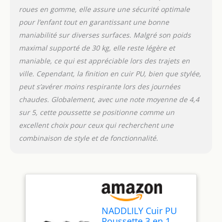
pour la croissance et le
roues en gomme, elle assure une sécurité optimale
développement de votre
pour l’enfant tout en garantissant une bonne
bébé, offrant ainsi un
maniabilité sur diverses surfaces. Malgré son poids
environnement stimulant
maximal supporté de 30 kg, elle reste légère et
pour son
épanouissement.
maniable, ce qui est appréciable lors des trajets en
【Multifonctionnelle
ville. Cependant, la finition en cuir PU, bien que stylée,
Poussette 3 en 1 pour
peut s’avérer moins respirante lors des journées
Bébé】 Notre poussette 3
chaudes. Globalement, avec une note moyenne de 4,4
en 1 offre une
polyvalence, transformée
sur 5, cette poussette se positionne comme un
de manière transparente
excellent choix pour ceux qui recherchent une
pour répondre aux
combinaison de style et de fonctionnalité.
besoins changeants de
votre bébé à mesure que
votre bébé grandit. Une
poussette peut jouer un
triple rôle grâce à des
transformations faciles :
panier de couchage,
NADDLILY Cuir PU
siège et nacelle.
Poussette 3 en 1,