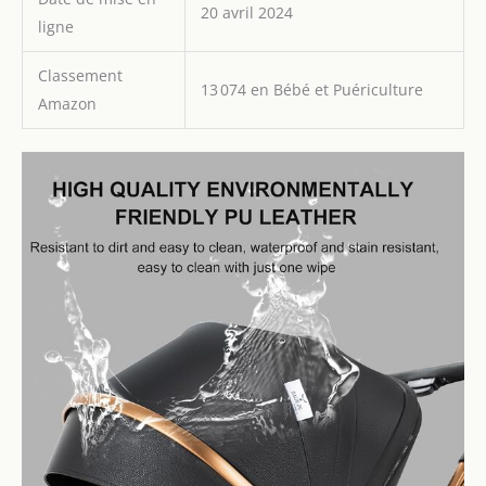
20 avril 2024
triangulaire, protégeant
ligne
efficacement votre bébé
des dommages et des
Classement
dangers. La poussette
13 074 en Bébé et Puériculture
Amazon
canne peut être utilisée
dans toutes les situations
routières grâce à sa
conception antichoc SUV :
deux amortisseurs à
ressort de roue avant et
deux amortisseurs à
ressort de roue arrière.