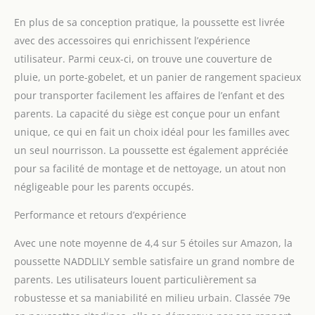
【Multifonctionnelle
En plus de sa conception pratique, la poussette est livrée
Poussette 3 en 1 pour
Bébé】 Notre poussette 3
avec des accessoires qui enrichissent l’expérience
en 1 offre une
utilisateur. Parmi ceux-ci, on trouve une couverture de
polyvalence, transformée
pluie, un porte-gobelet, et un panier de rangement spacieux
de manière transparente
pour transporter facilement les affaires de l’enfant et des
pour répondre aux
besoins changeants de
parents. La capacité du siège est conçue pour un enfant
votre bébé à mesure que
unique, ce qui en fait un choix idéal pour les familles avec
votre bébé grandit. Une
un seul nourrisson. La poussette est également appréciée
poussette peut jouer un
pour sa facilité de montage et de nettoyage, un atout non
triple rôle grâce à des
transformations faciles :
négligeable pour les parents occupés.
panier de couchage,
siège et nacelle.
Performance et retours d’expérience
【Polyvalence Toutes
Avec une note moyenne de 4,4 sur 5 étoiles sur Amazon, la
Saisons】 Conçue pour
s'adapter aux conditions
poussette NADDLILY semble satisfaire un grand nombre de
météorologiques
parents. Les utilisateurs louent particulièrement sa
changeantes, notre
robustesse et sa maniabilité en milieu urbain. Classée 79e
pousette est équipée