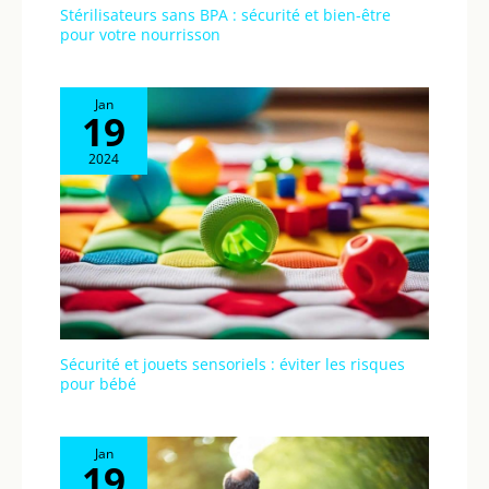
avec un cadre
Stérilisateurs sans BPA : sécurité et bien-être
triangulaire, protégeant
pour votre nourrisson
efficacement votre bébé
des dommages et des
dangers. La poussette
Jan
19
canne peut être utilisée
dans toutes les situations
2024
routières grâce à sa
conception antichoc SUV :
deux amortisseurs à
ressort de roue avant et
deux amortisseurs à
ressort de roue arrière.
Sécurité et jouets sensoriels : éviter les risques
pour bébé
Jan
19