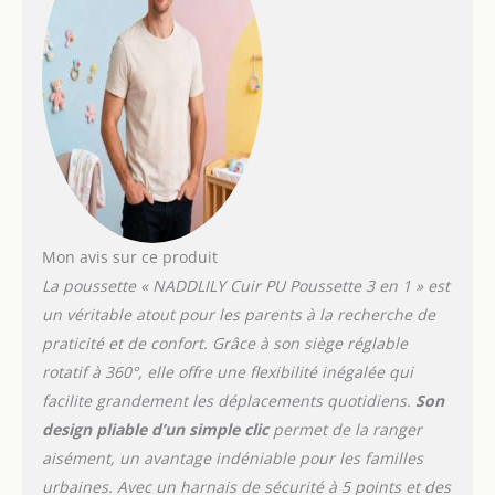
pour votre bébé.
Combinée au cadre
robuste en alliage
d'aluminium, notre
poussette offre stabilité
et portabilité. 【360°
Conception Rotative et
Conception du Siège en
Coquille d'œuf
Bionique】 Profitez de la
commodité avec la
conception rotative à
Mon avis sur ce produit
360° de notre pousette,
La poussette « NADDLILY Cuir PU Poussette 3 en 1 » est
permettant une
un véritable atout pour les parents à la recherche de
maniabilité sans effort et
praticité et de confort. Grâce à son siège réglable
un accès facile à votre
bébé sous n'importe quel
rotatif à 360°, elle offre une flexibilité inégalée qui
angle. De plus, la
facilite grandement les déplacements quotidiens.
Son
conception de notre
design pliable d’un simple clic
permet de la ranger
siège en forme de
aisément, un avantage indéniable pour les familles
coquille d'œuf bionique
urbaines. Avec un harnais de sécurité à 5 points et des
assure soutien et confort