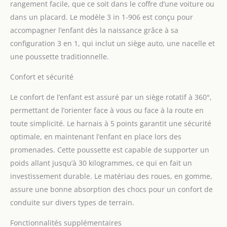
rangement facile, que ce soit dans le coffre d’une voiture ou
Conception du Siège en
dans un placard. Le modèle 3 in 1-906 est conçu pour
Coquille d'œuf
accompagner l’enfant dès la naissance grâce à sa
Bionique】 Profitez de la
commodité avec la
configuration 3 en 1, qui inclut un siège auto, une nacelle et
conception rotative à
une poussette traditionnelle.
360° de notre pousette,
permettant une
Confort et sécurité
maniabilité sans effort et
un accès facile à votre
Le confort de l’enfant est assuré par un siège rotatif à 360°,
bébé sous n'importe quel
permettant de l’orienter face à vous ou face à la route en
angle. De plus, la
toute simplicité. Le harnais à 5 points garantit une sécurité
conception de notre
optimale, en maintenant l’enfant en place lors des
siège en forme de
coquille d'œuf bionique
promenades. Cette poussette est capable de supporter un
assure soutien et confort
poids allant jusqu’à 30 kilogrammes, ce qui en fait un
pour la croissance et le
investissement durable. Le matériau des roues, en gomme,
développement de votre
assure une bonne absorption des chocs pour un confort de
bébé, offrant ainsi un
environnement stimulant
conduite sur divers types de terrain.
pour son
épanouissement.
Fonctionnalités supplémentaires