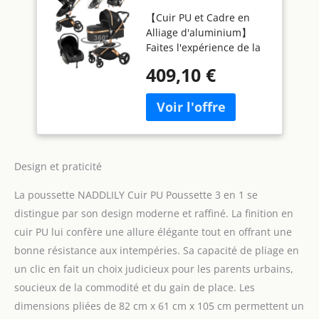
Pousette Bebe avec
【Cuir PU et Cadre en
Siège Réglable
Alliage d'aluminium】
Rotative à 360°,
Faites l'expérience de la
Pousette 3 en 1 avec
stabilité et de la praticité
Conception Portable
409,10 €
avec le matériau en cuir
Pliable Un Clic,
PU imperméable et
Poussette Canne
antisalissure de notre
avec Accessoires
poussette bebe. Le
(906 Black)
matériau respectueux de
l'environnement est
Design et praticité
facile à nettoyer et à
entretenir, garantissant
La poussette NADDLILY Cuir PU Poussette 3 en 1 se
un environnement
hygiénique et confortable
distingue par son design moderne et raffiné. La finition en
pour votre bébé.
cuir PU lui confère une allure élégante tout en offrant une
Combinée au cadre
bonne résistance aux intempéries. Sa capacité de pliage en
robuste en alliage
un clic en fait un choix judicieux pour les parents urbains,
d'aluminium, notre
poussette offre stabilité
soucieux de la commodité et du gain de place. Les
et portabilité. 【360°
dimensions pliées de 82 cm x 61 cm x 105 cm permettent un
Conception Rotative et