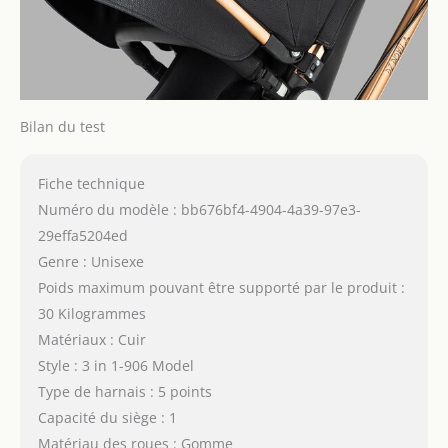
Bilan du test
Fiche technique
Numéro du modèle : bb676bf4-4904-4a39-97e3-
29effa5204ed
Genre : Unisexe
Poids maximum pouvant être supporté par le produit :
30 Kilogrammes
Matériaux : Cuir
Style : 3 in 1-906 Model
Type de harnais : 5 points
Capacité du siège : 1
Matériau des roues : Gomme