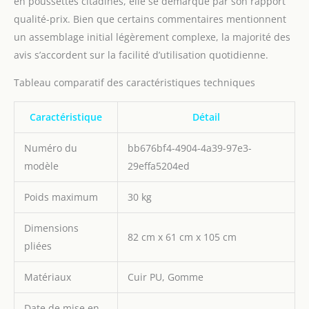
en poussettes citadines, elle se démarque par son rapport
d'un auvent réglable
multi-angles, offrant une
qualité-prix. Bien que certains commentaires mentionnent
ombre et une protection
un assemblage initial légèrement complexe, la majorité des
optimales contre les
avis s’accordent sur la facilité d’utilisation quotidienne.
éléments. Qu'il s'agisse
d'une chaleur estivale
Tableau comparatif des caractéristiques techniques
torride ou de vents froids
en hiver, vous pouvez
Caractéristique
Détail
être assuré que votre
bébé restera à l'aise et
protégé lors des
Numéro du
bb676bf4-4904-4a39-97e3-
aventures en plein air
modèle
29effa5204ed
tout au long de l'année.
【Conception Mécanique
Poids maximum
30 kg
d'ingénierie et
Conception Antichoc
Dimensions
SUV】 Cette pousette 3
82 cm x 61 cm x 105 cm
pliées
en 1 peut
considérablement
Matériaux
Cuir PU, Gomme
améliorer la portance et
l'absorption des chocs
avec un cadre
Date de mise en