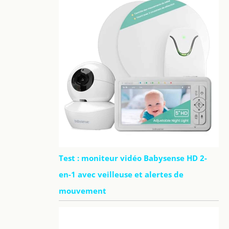
Test : moniteur vidéo Babysense HD 2-
en-1 avec veilleuse et alertes de
mouvement