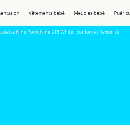
mentation
Vêtements bébé
Meubles bébé
Puéricu
ssette Nine Point Nine 518 White : confort et flexibilité