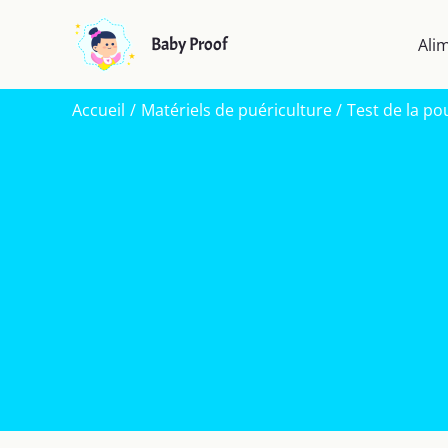
Aller
au
Baby Proof
Ali
contenu
Accueil
Matériels de puériculture
Test de la pou