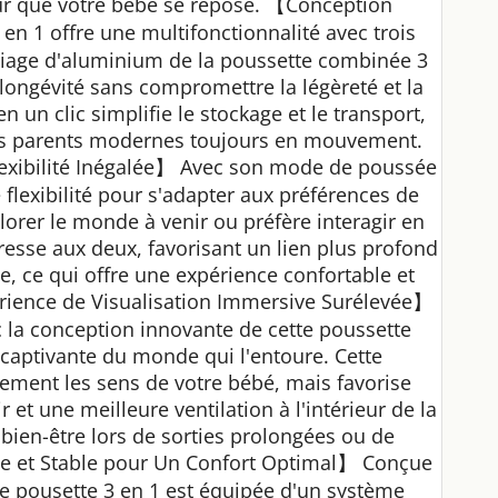
ur que votre bébé se repose. 【Conception
en 1 offre une multifonctionnalité avec trois
liage d'aluminium de la poussette combinée 3
 longévité sans compromettre la légèreté et la
n un clic simplifie le stockage et le transport,
des parents modernes toujours en mouvement.
xibilité Inégalée】 Avec son mode de poussée
e flexibilité pour s'adapter aux préférences de
lorer le monde à venir ou préfère interagir en
dresse aux deux, favorisant un lien plus profond
ie, ce qui offre une expérience confortable et
érience de Visualisation Immersive Surélevée】
c la conception innovante de cette poussette
captivante du monde qui l'entoure. Cette
ement les sens de votre bébé, mais favorise
 et une meilleure ventilation à l'intérieur de la
t bien-être lors de sorties prolongées ou de
e et Stable pour Un Confort Optimal】 Conçue
e pousette 3 en 1 est équipée d'un système