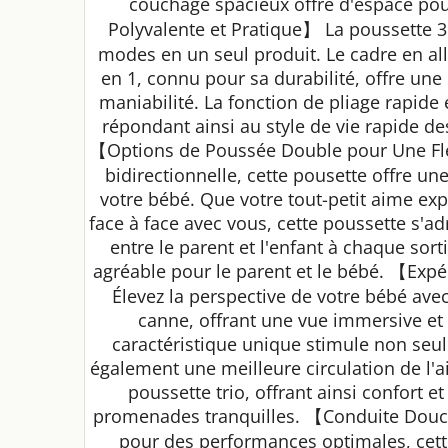
couchage spacieux offre d'espace po
Polyvalente et Pratique】 La poussette 3 
modes en un seul produit. Le cadre en al
en 1, connu pour sa durabilité, offre une
maniabilité. La fonction de pliage rapide e
répondant ainsi au style de vie rapide 
【Options de Poussée Double pour Une Fle
bidirectionnelle, cette pousette offre un
votre bébé. Que votre tout-petit aime exp
face à face avec vous, cette poussette s'a
entre le parent et l'enfant à chaque sort
agréable pour le parent et le bébé. 【Exp
Élevez la perspective de votre bébé ave
canne, offrant une vue immersive et 
caractéristique unique stimule non seul
également une meilleure circulation de l'air
poussette trio, offrant ainsi confort e
promenades tranquilles. 【Conduite Douc
pour des performances optimales, cett