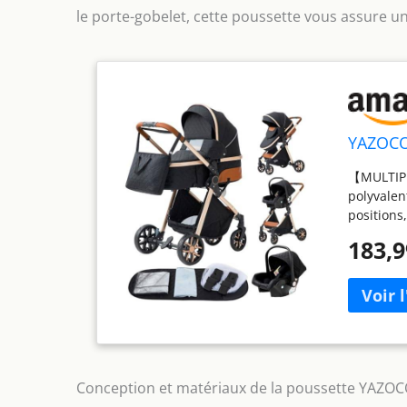
le porte-gobelet, cette poussette vous assure un
YAZOCO 
【MULTIPL
polyvalen
positions
【FIABILIT
183,9
pliage/dév
sécurité 
CONFORT】
points et
de bébé, 
pluie 【P
position
Conception et matériaux de la poussette YAZO
LES QUATR
difficiles