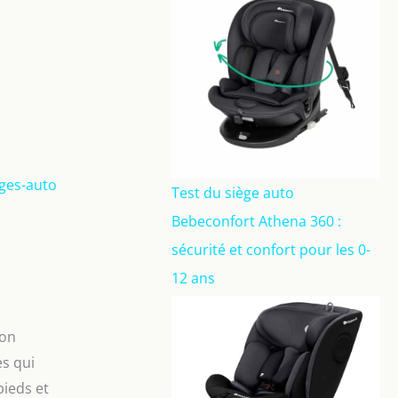
èges-auto
Test du siège auto
Bebeconfort Athena 360 :
sécurité et confort pour les 0-
12 ans
bon
s qui
pieds et