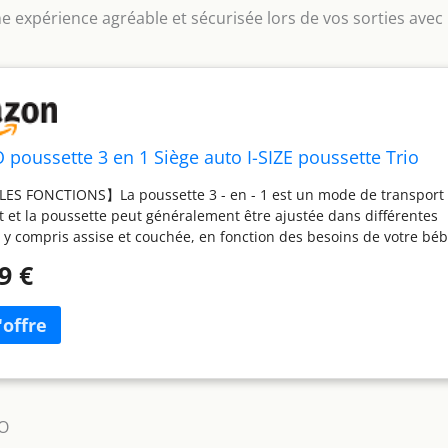
e expérience agréable et sécurisée lors de vos sorties avec
poussette 3 en 1 Siège auto I-SIZE poussette Trio
ES FONCTIONS】La poussette 3 - en - 1 est un mode de transport
t et la poussette peut généralement être ajustée dans différentes
, y compris assise et couchée, en fonction des besoins de votre bé
É ET SÉCURITÉ】double verrouillage pour éviter tout
9 €
errouillage accidentel, frein central sur l'essieu arrière, ceinture 
supplémentaire à 5 points pour le panier de couchage 【SÉCURITÉ 
La poussette est généralement équipée d'un système de harnais
 d'une barre de sécurité réglable pour assurer la sécurité et le conf
d'un auvent réglable pour protéger bébé du soleil, du vent et de la
OIGNÉE RELEVABLE】Les accoudoirs peuvent être réglés en trois
s pour s'adapter à différentes hauteurs 【ABSORPTION DES CHOCS
CO
E ROUES】le châssis indépendant absorbe les chocs sur les terra
 pour assurer le confort de votre enfant