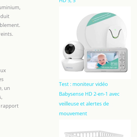
HD 5, 5
luminium,
oduit
ablement.
eints.
aux
es
Test : moniteur vidéo
e, un
Babysense HD 2-en-1 avec
s,
veilleuse et alertes de
 rapport
mouvement