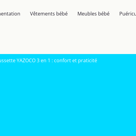
mentation
Vêtements bébé
Meubles bébé
Puéricu
ussette YAZOCO 3 en 1 : confort et praticité