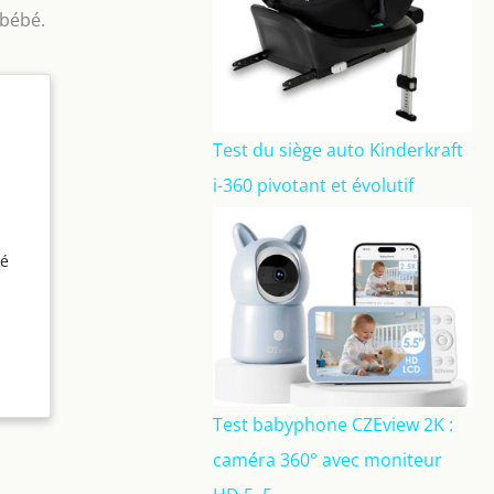
 bébé.
Test du siège auto Kinderkraft
i-360 pivotant et évolutif
bé
de
ET
 à 5
ort
Test babyphone CZEview 2K :
 SUR
caméra 360° avec moniteur
ins