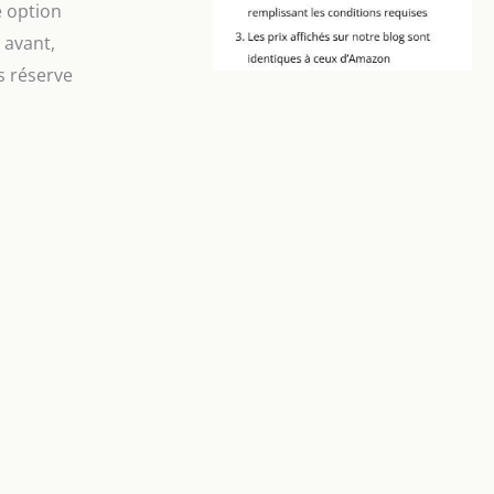
e option
 avant,
s réserve