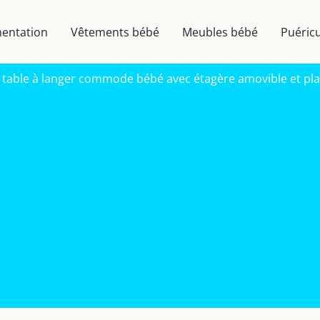
mentation
Vêtements bébé
Meubles bébé
Puéricu
a table à langer commode bébé avec étagère amovible et pla