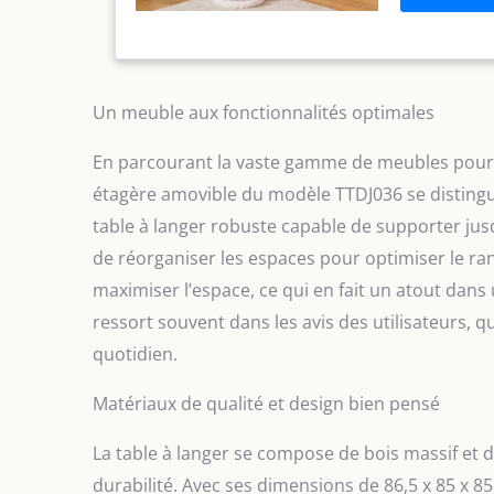
chaque étape
au tout-peti
est entouré 
stable et rés
éviter les c
Un meuble aux fonctionnalités optimales
bébé. À mesu
meuble de ra
En parcourant la vaste gamme de meubles pour b
jouets et aut
étagère amovible du modèle TTDJ036 se distingue
【Matériaux d
panneaux de 
table à langer robuste capable de supporter jus
structure est
de réorganiser les espaces pour optimiser le ra
capacité de 
maximiser l’espace, ce qui en fait un atout dans
prolongée. S
exigences qu
ressort souvent dans les avis des utilisateurs, qui
une expérien
quotidien.
multifonctio
x 85 cm de l
Matériaux de qualité et design bien pensé
composants p
quotidien est
laisser séch
La table à langer se compose de bois massif et 
style simple
durabilité. Avec ses dimensions de 86,5 x 85 x 8