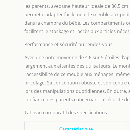
salle de bai
les parents, avec une hauteur idéale de 86,5 cm 
coin puéricu
assurer la s
permet d’adapter facilement le meuble aux petits
faciles】La t
dans la chambre du bébé. Les compartiments ouv
avec une noti
facilitent le stockage et l’accès aux articles néce
simple et sa
à nous conta
[carton A et 
Performance et sécurité au rendez-vous
Avec une note moyenne de 4,6 sur 5 étoiles d’ap
largement aux attentes des utilisateurs. Le mon
l’accessibilité de ce meuble aux ménages, même
bricolage. Sa conception robuste et son centre 
lors des manipulations quotidiennes. En outre, 
confiance des parents concernant la sécurité d
Tableau comparatif des spécifications
Caractéristique