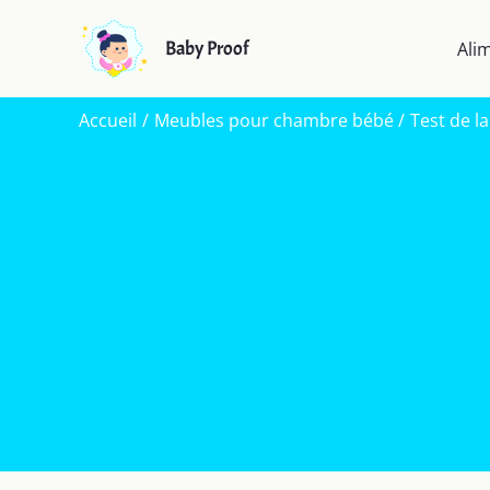
Aller
au
Baby Proof
Ali
contenu
Accueil
Meubles pour chambre bébé
Test de l