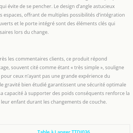
n. Un assemblage simple et une finition soignée créent un
qui évite de se pencher. Le design d’angle astucieux
lture économique. Capacité de charge jusqu'à 100 kg pour
écurité de votre bébé. 【Assemblage et service client
 espaces, offrant de multiples possibilités d’intégration
able à langer doit être assemblée par un adulte et est livrée
erts et le porte intégré sont des éléments clés qui
ce d'installation claire et illustrée pour une installation
ssaires lors du change.
ns stress. En cas de problème d'assemblage, n'hésitez pas
cter. (La table à couches complète contient deux paquets
carton B] ; veuillez l'assembler après avoir reçu 2 paquets.)
rès les commentaires clients, ce produit répond
tage, souvent cité comme étant « très simple », souligne
 pour ceux n’ayant pas une grande expérience du
de gravité bien étudié garantissent une sécurité optimale
sa capacité à supporter des poids conséquents renforce la
e leur enfant durant les changements de couche.
Table à Langer TTDJ036