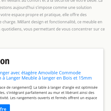
t en veillant au confort et à la sécurité de votre bébé. La
testons aujourd’hui s’impose comme une solution
votre espace propre et pratique, elle offre des
 charge. Mêlant design et fonctionnalité, ce meuble en
s quotidiens, vous permettant de vous concentrer sur ce
anger avec étagère Amovible Commode
 à Langer Meuble à langer en Bois et 15mm
ur 86,5CM Station à langer avec Porte et
ce de rangement】La table à langer d'angle est optimisée
ents Ouverts Bébé Plan à Langer jusqu'à
les, s'intégrant parfaitement au mur et libérant ainsi des
tivité. Les rangements ouverts et fermés offrent un espace
r changer les couches et ranger les vêtements. La table à
acilement démontable pour s'adapter aux besoins de