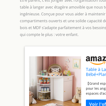
Être parent, c’est jongler avec l’organisation tou
table à langer avec étagère amovible que nous 
ingénieuse. Conçue pour vous aider à maintenir 
compartiments ouverts et une solide capacité de
bois et MDF s’adapte parfaitement à vos besoin
qui compte le plus : votre enfant.
Table à L
Bébé+Plan
MDF Haute
【Grand espa
Compartim
pour les ang
100KG
espaces d'ac
organisé pou
langer est f