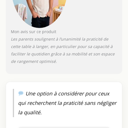
autre accessoire
pratique Table à
langer pliable : facile
à plier, économise de
l'espace pour le
Mon avis sur ce produit
rangement et
Les parents soulignent à l’unanimité la praticité de
l'utilisation
Multifonction : vous
cette table à langer, en particulier pour sa capacité à
pouvez non
faciliter le quotidien grâce à sa mobilité et son espace
seulement l'utiliser
de rangement optimisé.
pour changer la
couche de bébé, mais
aussi pour changer
les vêtements de
bébé, masser, et
Une option à considérer pour ceux
aussi comme séchoir
à linge
qui recherchent la praticité sans négliger
la qualité.