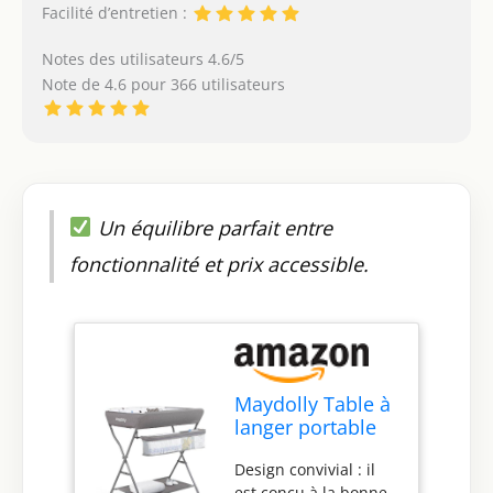
Facilité d’entretien :
Notes des utilisateurs 4.6/5
Note de 4.6 pour 366 utilisateurs
Un équilibre parfait entre
fonctionnalité et prix accessible.
Maydolly Table à
langer portable
avec roulettes,
Design convivial : il
station à couches
est conçu à la bonne