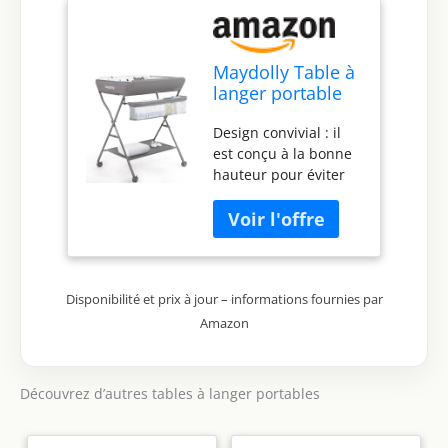
Maydolly Table à
langer portable
avec roulettes,
Design convivial : il
station à couches
est conçu à la bonne
pliable en
hauteur pour éviter
hauteur avec
les maux de dos et
organisateur de
les douleurs de
chambre
maman de
d'enfant et
s'agenouiller ou de se
support de
pencher lors du
rangement pour
Disponibilité et prix à jour – informations fournies par
changement de
nouveau-né et
couches pour le bébé
nourrisson (gris
Amazon
Construction stable :
clair)
les pieds
antidérapants et un
Découvrez d’autres tables à langer portables
cadre robuste
maintiennent la table
stable et empêchent