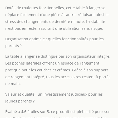
pour le rangement et
Dotée de roulettes fonctionnelles, cette table à langer se
l'utilisation
déplace facilement d’une pièce à l’autre, réduisant ainsi le
Multifonction : vous
pouvez non seulement
stress des changements de dernière minute. La stabilité
l'utiliser pour changer
n’est pas en reste, assurant une utilisation sans risque.
la couche de bébé,
mais aussi pour
Organisation optimale : quelles fonctionnalités pour les
changer les vêtements
parents ?
de bébé, masser, et
aussi comme séchoir à
La table à langer se distingue par son organisateur intégré.
linge
Les poches latérales offrent un espace de rangement
pratique pour les couches et crèmes. Grâce à son support
de rangement intégré, tous les accessoires restent à portée
de main.
Valeur et qualité : un investissement judicieux pour les
jeunes parents ?
Évalué à 4,6 étoiles sur 5, ce produit est plébiscité pour son