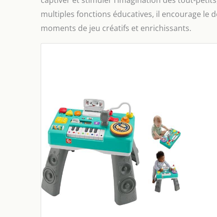
captiver et stimuler l’imagination des tout-peti
multiples fonctions éducatives, il encourage le 
moments de jeu créatifs et enrichissants.