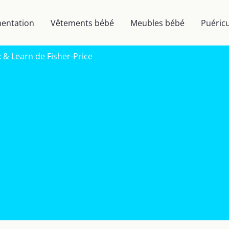
mentation
Vêtements bébé
Meubles bébé
Puéricu
x & Learn de Fisher-Price