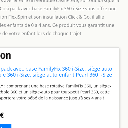
s’avérer être un véritable casse-tête, surtout lorsque la
i-Cosi pack avec base FamilyFix 360 i-Size vous offre une
 FlexiSpin et son installation Click & Go, il allie
 les enfants de 0 à 4 ans. Ce produit vous garantit une
re de votre enfant lors de chaque trajet.
pack avec base FamilyFix 360 i-Size, siège auto
e 360 i-Size, siège auto enfant Pearl 360 i-Size
 FlexiSpin, installation Click & Go, 0-4 ans, 40-
Y : comprenant une base rotative FamilyFix 360, un siège-
raphite
bble 360 et un siège-auto pour tout-petit Pearl 360, cette
ortera votre bébé de la naissance jusqu’à ses 4 ans !
IZE : la base FamilyFix 360 respecte la norme de sécurité i-
récente (R129/03) : elle permet en effet d’installer le siège
 €
te jusqu’à 4 ans, assurant ainsi une protection renforcée de
u cou ROTATION À UNE MAIN FLEXISPIN : le système de
égré à la base permet de faire pivoter les sièges-auto Maxi-