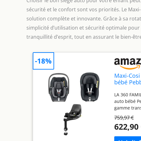
Choisir le bon siège auto pour votre enfant peut 
sécurité et le confort sont vos priorités. Le Max
solution complète et innovante. Grâce à sa rotation
simplicité d’utilisation et sécurité optimale pour
tranquillité d’esprit, tout en assurant le bien-êt
-18%
Maxi-Cosi 
bébé Pebbl
- Rotation
LA 360 FAMIL
105 cm, G
auto bébé Pe
gamme transp
SÉCURITÉ I-S
759,97 €
Size la plus 
622,90
dos à la rou
la tête et d
rotation int