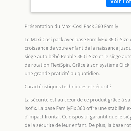
Cosi Pebble 
position d’
grâce au verr
dos à la rou
Présentation du Maxi-Cosi Pack 360 Family
auto, ce qui
CLICK & GO : 
Le Maxi-Cosi pack avec base FamilyFix 360 i-Si
cliquer le s
croissance de votre enfant de la naissance jusqu
être prêt à
maintenir e
siège auto bébé Pebble 360 i-Size et le siège aut
les panneaux
de rotation FlexiSpin. Grâce à son système Click 
circulation 
une grande praticité au quotidien.
innovant de 
la voiture et
pour vous !
Caractéristiques techniques et sécurité
assurer la s
sont dotés d
La sécurité est au cœur de ce produit grâce à sa 
latéraux, un
isofix. La base FamilyFix 360 offre une stabilité
côtés PLUSIE
d’impact frontal. Ce dispositif garantit que le si
offre à votre
relaxante ou 
de la sécurité de leur enfant. De plus, la base rot
dans n’impor