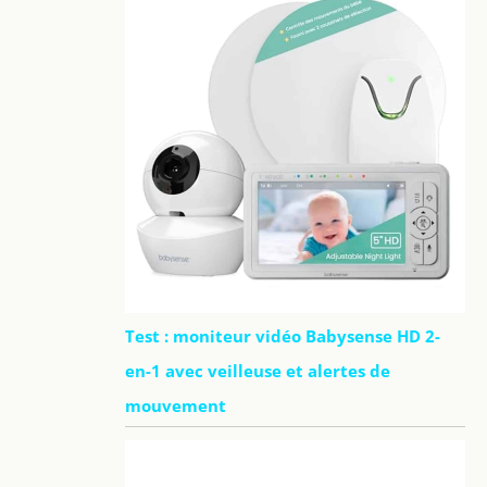
Test : moniteur vidéo Babysense HD 2-
en-1 avec veilleuse et alertes de
mouvement