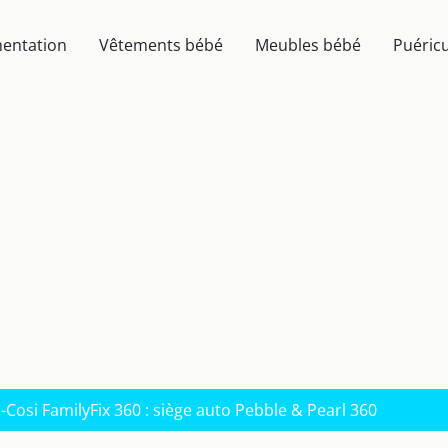
mentation
Vêtements bébé
Meubles bébé
Puéricu
-Cosi FamilyFix 360 : siège auto Pebble & Pearl 360