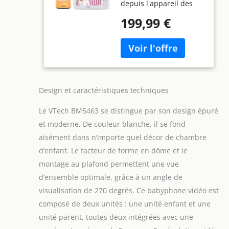
depuis l'appareil des
Night Light 480p -
parents 】: La caméra
FR Version,
199,99 €
peut effectuer des
mouvements de va-et-
vient jusqu'à 270
degrés et s'incliner de
haut en bas jusqu'à 25
degrés pour observer
les mouvements de
Design et caractéristiques techniques
votre enfant. Besoin de
plus de détails ? La
Le VTech BM5463 se distingue par son design épuré
caméra zoome jusqu'à
et moderne. De couleur blanche, il se fond
1,3 fois. 【Moniteur de
aisément dans n’importe quel décor de chambre
bébé IPS 5 pouces】: Le
d’enfant. Le facteur de forme en dôme et le
moniteur de bébé
montage au plafond permettent une vue
VTech avec caméra et
écran couleur IPS 5
d’ensemble optimale, grâce à un angle de
pouces d'une résolution
visualisation de 270 degrés. Ce babyphone vidéo est
de 480*272 vous offre
composé de deux unités : une unité enfant et une
des images claires et
unité parent, toutes deux intégrées avec une
colorées de votre bébé,
de jour comme de nuit,