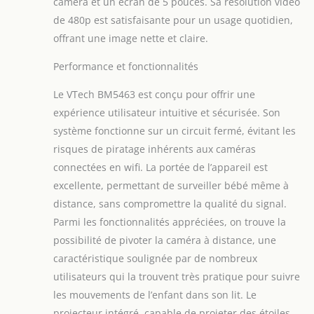
caméra et un écran de 5 pouces. Sa résolution vidéo
grâce à une caméra
de 480p est satisfaisante pour un usage quotidien,
infrarouge à vision
offrant une image nette et claire.
nocturne. Vous ne
manquerez aucun
Performance et fonctionnalités
moment avec votre
enfant. 【Sons
Le VTech BM5463 est conçu pour offrir une
apaisants, veilleuse et
expérience utilisateur intuitive et sécurisée. Son
capteur de
système fonctionne sur un circuit fermé, évitant les
température】: La
veilleuse 7 couleurs
risques de piratage inhérents aux caméras
avec mode arc-en-ciel, 4
connectées en wifi. La portée de l’appareil est
sons doux et 5 mélodies
excellente, permettant de surveiller bébé même à
apaisantes
distance, sans compromettre la qualité du signal.
commutables créent un
environnement
Parmi les fonctionnalités appréciées, on trouve la
confortable pour votre
possibilité de pivoter la caméra à distance, une
bébé. Grâce au capteur
caractéristique soulignée par de nombreux
de température intégré,
utilisateurs qui la trouvent très pratique pour suivre
vous serez averti
lorsque la température
les mouvements de l’enfant dans son lit. Le
idéale dans la chambre
projecteur intégré, capable de projeter des étoiles