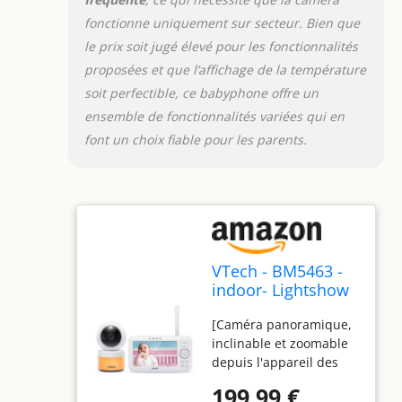
confortable pour votre
bébé. Grâce au capteur
fonctionne uniquement sur secteur. Bien que
de température intégré,
le prix soit jugé élevé pour les fonctionnalités
vous serez averti
proposées et que l’affichage de la température
lorsque la température
soit perfectible, ce babyphone offre un
idéale dans la chambre
de bébé changera.
ensemble de fonctionnalités variées qui en
【Portée jusqu'à 300
font un choix fiable pour les parents.
mètres, longue durée
de vie des piles】:
restez en contact avec
votre bébé dans une
autre pièce ou même
dans le jardin sans
avoir à vous soucier de
VTech - BM5463 -
la dégradation de la
indoor- Lightshow
qualité audio ou de la
Video Babyphone -
perte de connexion.
[Caméra panoramique,
Baby Monitor with
Vous pouvez donc
inclinable et zoomable
Projection and
toujours voir votre petit
depuis l'appareil des
Night Light 480p -
en toute simplicité.
parents 】: La caméra
FR Version,
199,99 €
Notre batterie intégrée
peut effectuer des