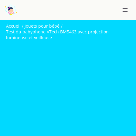
Aller
R
au
e
contenu
c
Accueil
Jouets pour bébé
h
Test du babyphone VTech BM5463 avec projection
lumineuse et veilleuse
e
r
c
h
e
r