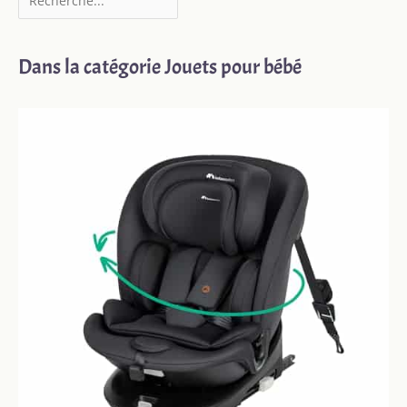
uniquement les câbles et
adaptateurs d'origine
BOIFUN pour une
stabilité optimale de
Dans la catégorie Jouets pour bébé
votre caméra de
babyphone. Note Wi‑Fi :
Fonctionne
exclusivement sur la
bande 2,4 GHz. Pourquoi
? Elle traverse 93 %
mieux les murs que le 5
GHz, garantissant une
connexion stable pour
votre caméra de
babyphone sans fil