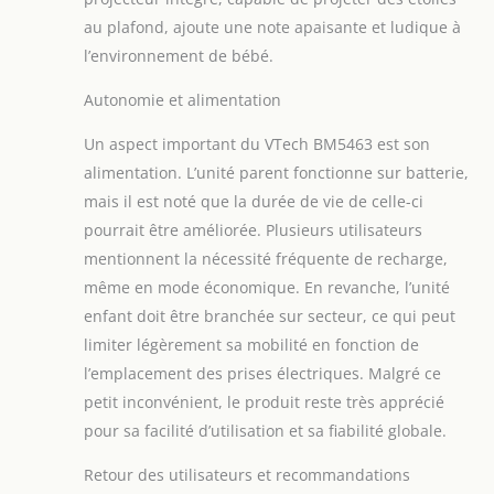
de bébé changera.
au plafond, ajoute une note apaisante et ludique à
【Portée jusqu'à 300
l’environnement de bébé.
mètres, longue durée
de vie des piles】:
Autonomie et alimentation
restez en contact avec
votre bébé dans une
Un aspect important du VTech BM5463 est son
autre pièce ou même
alimentation. L’unité parent fonctionne sur batterie,
dans le jardin sans
avoir à vous soucier de
mais il est noté que la durée de vie de celle-ci
la dégradation de la
pourrait être améliorée. Plusieurs utilisateurs
qualité audio ou de la
mentionnent la nécessité fréquente de recharge,
perte de connexion.
même en mode économique. En revanche, l’unité
Vous pouvez donc
toujours voir votre petit
enfant doit être branchée sur secteur, ce qui peut
en toute simplicité.
limiter légèrement sa mobilité en fonction de
Notre batterie intégrée
l’emplacement des prises électriques. Malgré ce
de 2100 mAh offre
petit inconvénient, le produit reste très apprécié
jusqu'à 12 heures de
pour sa facilité d’utilisation et sa fiabilité globale.
streaming vidéo et
jusqu'à 19 heures en
Retour des utilisateurs et recommandations
mode audio