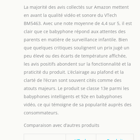
uniquement. 【Rappels
La majorité des avis collectés sur Amazon mettent
et alertes réglables】:
Avec des alertes
en avant la qualité vidéo et sonore du VTech
réglables, y compris des
BM5463. Avec une note moyenne de 4,4 sur 5, il est
alertes sonores et
clair que ce babyphone répond aux attentes des
vibrantes pour des
parents en matière de surveillance infantile. Bien
situations spéciales
que quelques critiques soulignent un prix jugé un
telles que des
températures hors
peu élevé ou des écarts de température affichée,
limites, une batterie
les avis positifs abondent sur la fonctionnalité et la
faible et une perte de
praticité du produit. L’éclairage au plafond et la
connexion, vous pouvez
clarté de l’écran sont souvent cités comme des
vous détendre et vous
concentrer sur d'autres
atouts majeurs. Le produit se classe 13e parmi les
choses.
babyphones intelligents et 92e en babyphones
vidéo, ce qui témoigne de sa popularité auprès des
consommateurs.
Comparaison avec d’autres produits