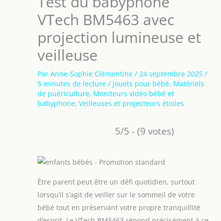
Test du babyphone
VTech BM5463 avec
projection lumineuse et
veilleuse
Par
Anne-Sophie Clémentine
/
24 septembre 2025
/
5 minutes de lecture
/
Jouets pour bébé
,
Matériels
de puériculture
,
Moniteurs vidéo bébé et
babyphone
,
Veilleuses et projecteurs étoiles
5/5 - (9 votes)
Être parent peut être un défi quotidien, surtout
lorsqu’il s’agit de veiller sur le sommeil de votre
bébé tout en préservant votre propre tranquillité
d’esprit. Le VTech BM5463 répond précisément à ce