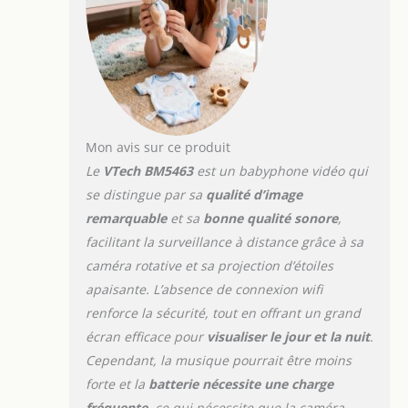
écran couleur IPS 5
pouces d'une résolution
de 480*272 vous offre
des images claires et
colorées de votre bébé,
de jour comme de nuit,
grâce à une caméra
infrarouge à vision
Mon avis sur ce produit
nocturne. Vous ne
Le
VTech BM5463
est un babyphone vidéo qui
manquerez aucun
se distingue par sa
qualité d’image
moment avec votre
remarquable
et sa
bonne qualité sonore
,
enfant. 【Sons
apaisants, veilleuse et
facilitant la surveillance à distance grâce à sa
capteur de
caméra rotative et sa projection d’étoiles
température】: La
apaisante. L’absence de connexion wifi
veilleuse 7 couleurs
renforce la sécurité, tout en offrant un grand
avec mode arc-en-ciel, 4
sons doux et 5 mélodies
écran efficace pour
visualiser le jour et la nuit
.
apaisantes
Cependant, la musique pourrait être moins
commutables créent un
forte et la
batterie nécessite une charge
environnement
fréquente
, ce qui nécessite que la caméra