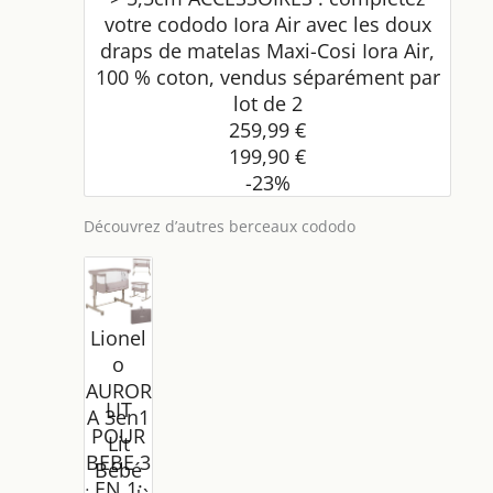
votre cododo Iora Air avec les doux
draps de matelas Maxi-Cosi Iora Air,
100 % coton, vendus séparément par
lot de 2
259,99 €
199,90 €
-23%
Découvrez d’autres berceaux cododo
Lionel
o
AUROR
LIT
A 3en1
POUR
Lit
BEBE 3
Bébé
EN 1: