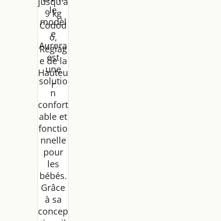
jusqu'à
le
9 kg
modèl
Codod
e
o,
Aurora
Réglag
est
e de la
une
Hauteu
solutio
r
n
confort
able et
fonctio
nnelle
pour
les
bébés.
Grâce
à sa
concep