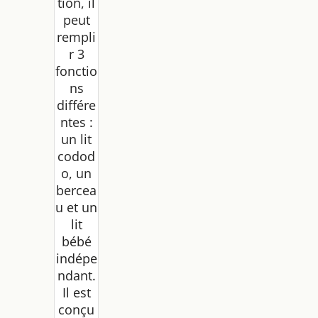
tion, il
peut
rempli
r 3
fonctio
ns
différe
ntes :
un lit
codod
o, un
bercea
u et un
lit
bébé
indépe
ndant.
Il est
conçu