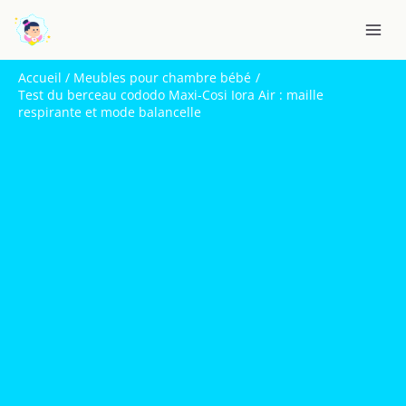
Aller
R
au
e
contenu
c
Accueil
Meubles pour chambre bébé
h
Test du berceau cododo Maxi-Cosi Iora Air : maille
respirante et mode balancelle
e
r
c
h
e
r