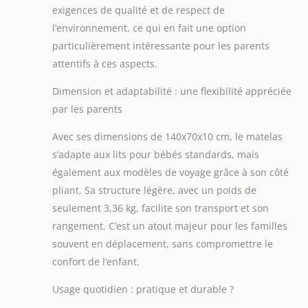
exigences de qualité et de respect de
berceaux de même
l’environnement, ce qui en fait une option
taille - Forme
rectangulaire - Très
particulièrement intéressante pour les parents
confortable pour
attentifs à ces aspects.
sommeil enfant -
Tout inclut : doux et
Dimension et adaptabilité : une flexibilité appréciée
respirant - Très
par les parents
souple - Assez haut
pour un grand
Avec ses dimensions de 140x70x10 cm, le matelas
confort - Coloris
s’adapte aux lits pour bébés standards, mais
écru naturel - NON
également aux modèles de voyage grâce à son côté
DÉHOUSSABLE
DOUCEUR DE
pliant. Sa structure légère, avec un poids de
COTON BIO | Les
seulement 3,36 kg, facilite son transport et son
draps housse bébé
rangement. C’est un atout majeur pour les familles
70x140 cm sont
souvent en déplacement, sans compromettre le
fabriqués en tissu
éponge 100% coton
confort de l’enfant.
bio. La matière
d'éponge coton bio
Usage quotidien : pratique et durable ?
assure un accueil