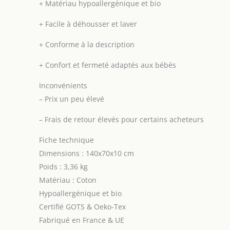
+
Matériau hypoallergénique et bio
par l'humidité
excessive, la
+
Facile à déhousser et laver
transpiration,
l'incontinence, les
+
Conforme à la description
liquides et les
agents pathogènes.
+
Confort et fermeté adaptés aux bébés
Certifié GOTS.
Inconvénients
FABRICATION
FRANCAISE ET
–
Prix un peu élevé
UNION
EUROPEENNE pour
–
Frais de retour élevés pour certains acheteurs
garantir la qualité
supérieure de
Fiche technique
produits. Certifié
Dimensions : 140x70x10 cm
Oeko-Tex standard
Poids : 3,36 kg
100, sans
Matériau : Coton
substances nocives
Hypoallergénique et bio
et sans traitement
chimique.
Certifié GOTS & Oeko-Tex
Fabriqué en France & UE