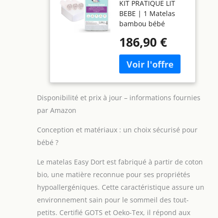
KIT PRATIQUE LIT
Enfant Berceau
BEBE | 1 Matelas
Bébé + 3 Draps
bambou bébé
Housse Coton
70x140cm + 3 Draps
Bio + 2 Alèses
186,90 €
housse 70x140cm
Coton Bio | Kit
Coton Bio + 2 Alèses
Complet lit
70x140cm Coton
bébé | Certifié
bio. Pratique pour
GOTS & Oeko-
équiper le lit du
Tex |
bébé ou berceau et
Fabrication
Disponibilité et prix à jour – informations fournies
compléter la
France & UE
par Amazon
chambre MATELAS
70x140cm LIT
Conception et matériaux : un choix sécurisé pour
BERCEAU BEBE |
bébé ?
Compatible avec
des lits bébé
Le matelas Easy Dort est fabriqué à partir de coton
standard 70x140cm,
bio, une matière reconnue pour ses propriétés
berceau bébé, et
avec d'autres
hypoallergéniques. Cette caractéristique assure un
meubles différents :
environnement sain pour le sommeil des tout-
lit enfant, etc -
petits. Certifié GOTS et Oeko-Tex, il répond aux
Convient pour des