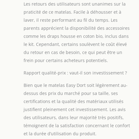
Les retours des utilisateurs sont unanimes sur la
doux et moelleux.
Elle absorbe la
praticité de ce matelas. Facile à déhousser et à
transpiration et
laver, il reste performant au fil du temps. Les
l'humidité excessive
parents apprécient la disponibilité des accessoires
et est vraiment
comme les draps housse en coton bio, inclus dans
douce. Le tissu de
coton bio est
le kit. Cependant, certains soulèvent le coût élevé
recommandé pour
du retour en cas de besoin, ce qui peut être un
des bébés et des
frein pour certains acheteurs potentiels.
enfants avec des
peaux fragiles et
Rapport qualité-prix : vaut-il son investissement ?
sensibles. Ce kit de
linge 70x140 cm
Bien que le matelas Easy Dort soit légèrement au-
garantit un sommeil
dessus des prix du marché pour sa taille, ses
sain et agréable à
certifications et la qualité des matériaux utilisés
votre bébé. Le coton
biologique des
justifient pleinement cet investissement. Les avis
draps housse sont
des utilisateurs, dans leur majorité très positifs,
certififiés GOTS.
témoignent de la satisfaction concernant le confort
PROTEGES MATELAS
et la durée d’utilisation du produit.
BÉBÉ COTON BIO