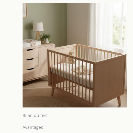
IMPERMEABLES
70x140cm | Grâce à
la couche
imperméable
inférieure, qui est
fabriquée en
polyuréthane, ces
protèges matelas
vous garanties une
bonne protection et
une hygiène
parfaite de votre
matelas bébé, ainsi
que sa longévité.
Grâce à cette
barrière
imperméable, votre
matelas bébé reste
propre et frais
Bilan du test
pendant des
années. Une
Avantages
barrière imbattable