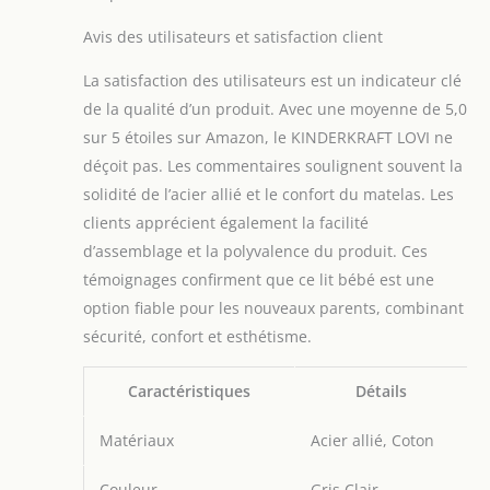
permettent de mieux ajuster le lit
Avis des utilisateurs et satisfaction client
d'appoint au lit des parents, la fixation
se fait par de longues sangles
La satisfaction des utilisateurs est un indicateur clé
sécurisées. L'angle d’inclinaison du
de la qualité d’un produit. Avec une moyenne de 5,0
matelas peut être ajusté à 2 niveaux
produit 2: PRATIQUE - le côté peut être
sur 5 étoiles sur Amazon, le KINDERKRAFT LOVI ne
abaissé en quelques secondes, grâce
déçoit pas. Les commentaires soulignent souvent la
à quoi NESTE UP se transforme d'un lit
solidité de l’acier allié et le confort du matelas. Les
bébé en lit d'appoint. Sur un côté, il y
clients apprécient également la facilité
a un filet qui assure la circulation de
l'air. Les parents peuvent également
d’assemblage et la polyvalence du produit. Ces
toujours garder un œil sur le bambin.
témoignages confirment que ce lit bébé est une
La fonction lit d'appoint facilite
option fiable pour les nouveaux parents, combinant
l'alimentation nocturne
sécurité, confort et esthétisme.
Caractéristiques
Détails
Matériaux
Acier allié, Coton
Couleur
Gris Clair