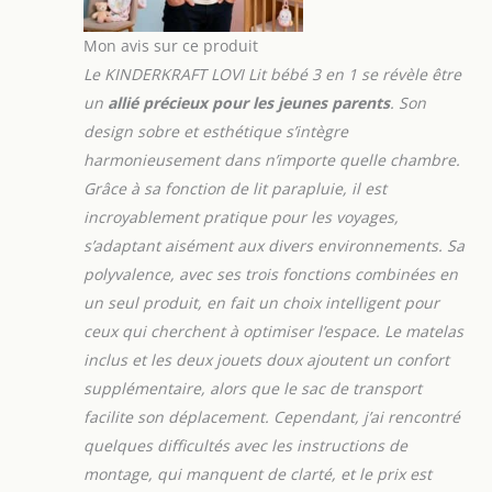
journées chaudes. Il ne faut que
quelques secondes pour déplier le lit
Mon avis sur ce produit
et sa taille compacte le rend facile à
Le KINDERKRAFT LOVI Lit bébé 3 en 1 se révèle être
transporter produit 1:
un
allié précieux pour les jeunes parents
. Son
FONCTIONNEL : le lit est fourni avec
un matelas confortable dont la housse
design sobre et esthétique s’intègre
peut être facilement retirée et
harmonieusement dans n’importe quelle chambre.
nettoyée. Les patins peuvent être
Grâce à sa fonction de lit parapluie, il est
verrouillés et déverrouillés pour
incroyablement pratique pour les voyages,
assurer la fonction bascule et la
s’adaptant aisément aux divers environnements. Sa
possibilité de changer les fonctions et
de plier le lit LOVI le rend pratique et
polyvalence, avec ses trois fonctions combinées en
fonctionnel produit 1:
SOLIDE : le
un seul produit, en fait un choix intelligent pour
cadre en acier rend le lit stable et très
ceux qui cherchent à optimiser l’espace. Le matelas
résistant. La couche supérieure du
inclus et les deux jouets doux ajoutent un confort
matelas est recouverte de coton, ce
qui fournit une bonne circulation de
supplémentaire, alors que le sac de transport
l'air à la peau. L’auvent et la housse de
facilite son déplacement. Cependant, j’ai rencontré
lit sont faits d’un matériau facile à
quelques difficultés avec les instructions de
nettoyer produit 2:
montage, qui manquent de clarté, et le prix est
MULTIFONCTIONNEL - lit d'appoint 2