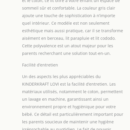
et le coton, ce lit offre à votre enfant un espace de
une bonne circulation d'air lors des
sommeil sûr et confortable. La couleur gris clair
journées chaudes. Il ne faut que
quelques secondes pour déplier le lit
ajoute une touche de sophistication à n’importe
et sa taille compacte le rend facile à
quel intérieur. Ce modèle est non seulement
transporter produit 1:
esthétique mais aussi pratique, car il se transforme
FONCTIONNEL : le lit est fourni avec
aisément en berceau, lit parapluie et lit cododo.
un matelas confortable dont la housse
peut être facilement retirée et
Cette polyvalence est un atout majeur pour les
nettoyée. Les patins peuvent être
parents recherchant une solution tout-en-un.
verrouillés et déverrouillés pour
assurer la fonction bascule et la
Facilité d’entretien
possibilité de changer les fonctions et
de plier le lit LOVI le rend pratique et
Un des aspects les plus appréciables du
fonctionnel produit 1:
SOLIDE : le
KINDERKRAFT LOVI est la facilité d’entretien. Les
cadre en acier rend le lit stable et très
matériaux utilisés, notamment le coton, permettent
résistant. La couche supérieure du
un lavage en machine, garantissant ainsi un
matelas est recouverte de coton, ce
qui fournit une bonne circulation de
environnement propre et hygiénique pour votre
l'air à la peau. L’auvent et la housse de
bébé. Ce détail est particulièrement important pour
lit sont faits d’un matériau facile à
les parents soucieux de maintenir une hygiène
nettoyer produit 2:
irréprochable au quotidien. Le fait de pouvoir