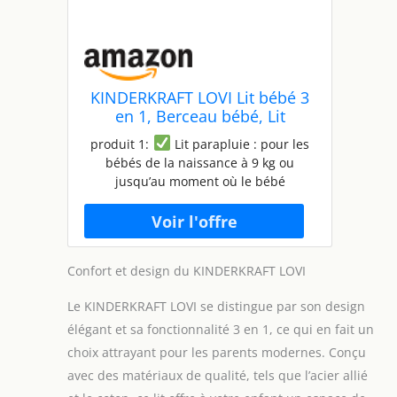
KINDERKRAFT LOVI Lit bébé 3
en 1, Berceau bébé, Lit
Parapluie, avec Matelas Sac de
produit 1:
Lit parapluie : pour les
Transport, 2 Jouets Doux
bébés de la naissance à 9 kg ou
Inclus, Gris & Neste UP Lit
jusqu’au moment où le bébé
bébé cododo, Lit Bebe avec
commence à se tenir assis sans aide
Matelas de la Naissance, Gris
(environ 6 mois). Il est doté de la
Clair
fonction bascule, d'une moustiquaire
intégrée et d'un auvent réglable. LOVI
Confort et design du KINDERKRAFT LOVI
est léger et facile à déplier et à
emporter avec vous en déplacement
Le KINDERKRAFT LOVI se distingue par son design
grâce à un sac inclus produit 1:
élégant et sa fonctionnalité 3 en 1, ce qui en fait un
PRATIQUE : le lit a des côtés
fonctionnels en maille, de sorte que le
choix attrayant pour les parents modernes. Conçu
parent peut toujours garder un œil
avec des matériaux de qualité, tels que l’acier allié
sur son bébé. De plus, ils assurent