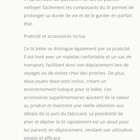
MULTIFONCTIONNEL - lit d'appoint 2
nettoyer facilement les composants du lit permet de
en 1 pour les enfants de la naissance
jusqu'à 75 cm de hauteur, 9 kg ou
prolonger sa durée de vie et de le garder en parfait
lorsque le petit commence à s'asseoir
état.
(selon la première éventualité). Il peut
servir de lit d'appoint et de lit bébé
Praticité et accessoires inclus
indépendant. Si nécessaire, il peut
être utilisé comme lit de voyage
Ce lit bébé se distingue également par sa praticité.
produit 2: SÛR - cadre en acier solide
Il est livré avec un matelas confortable et un sac de
et durable. Il a de longs pieds qui
transport, facilitant ainsi son déplacement lors de
augmentent la stabilité de la
voyages ou de visites chez des proches. De plus,
structure. La paroi rabattable est
additionnellement renforcée avec un
deux jouets doux sont inclus, créant un
matériau souple. Le lit bébé est
environnement ludique pour le bébé. Ces
conforme aux normes EN 16890: 2017
accessoires supplémentaires ajoutent de la valeur
et EN 1130: 2019 pour les lits bébé et
au produit et montrent une réelle attention aux
les lits d'appoint produit 2:
ERGONOMIQUE: matelas ferme
détails de la part du fabricant. La possibilité de
(recommandé par les
plier et déplier le lit rapidement est un atout pour
kinésithérapeutes), 5 niveaux de
les parents en déplacement, rendant son utilisation
réglage en hauteur du matelas. Il est
simple et efficace.
universel - les pieds réglables vous