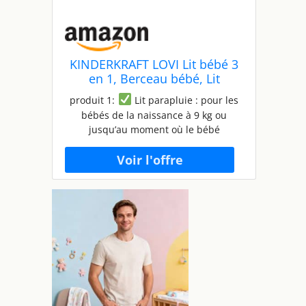
KINDERKRAFT LOVI Lit bébé 3
en 1, Berceau bébé, Lit
Parapluie, avec Matelas Sac de
produit 1:
Lit parapluie : pour les
Transport, 2 Jouets Doux
bébés de la naissance à 9 kg ou
Inclus, Gris & Neste UP Lit
jusqu’au moment où le bébé
bébé cododo, Lit Bebe avec
commence à se tenir assis sans aide
Matelas de la Naissance, Gris
(environ 6 mois). Il est doté de la
Clair
fonction bascule, d'une moustiquaire
intégrée et d'un auvent réglable. LOVI
est léger et facile à déplier et à
emporter avec vous en déplacement
grâce à un sac inclus produit 1:
PRATIQUE : le lit a des côtés
fonctionnels en maille, de sorte que le
parent peut toujours garder un œil
sur son bébé. De plus, ils assurent
une bonne circulation d'air lors des