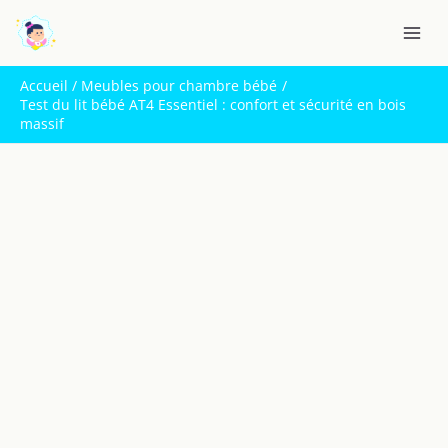
Aller
R
au
e
contenu
c
Accueil
Meubles pour chambre bébé
h
Test du lit bébé AT4 Essentiel : confort et sécurité en bois
massif
e
r
c
h
e
r