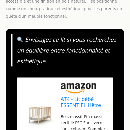
accessible et une finition en bois naturel, il se positionne
comme un choix pratique et esthétique pour les parents en
quête d’un meuble fonctionnel.
Envisagez ce lit si vous recherchez
un équilibre entre fonctionnalité et
esthétique.
AT4 - Lit bébé
ESSENTIEL Hêtre
brut - Sommier
Bois massif Pin massif
réglable 3
certifié FSC Sans vernis,
hauteurs
sans colorant Sommier