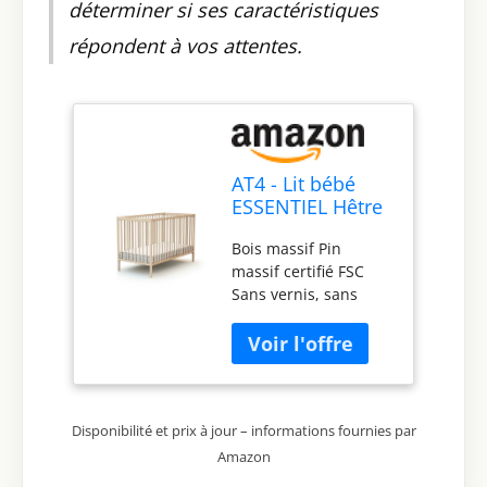
déterminer si ses caractéristiques
répondent à vos attentes.
AT4 - Lit bébé
ESSENTIEL Hêtre
brut - Sommier
Bois massif Pin
réglable 3
massif certifié FSC
hauteurs
Sans vernis, sans
colorant Sommier à
lattes (réglable 3
hauteurs). 2 côtés
fixes à barreaux Pour
matelas 60x120 cm
Disponibilité et prix à jour – informations fournies par
(non fourni) 100%
hêtre (issu de
Amazon
production durable et