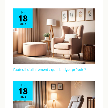
Jan
18
2024
Fauteuil d’allaitement : quel budget prévoir ?
Jan
18
2024