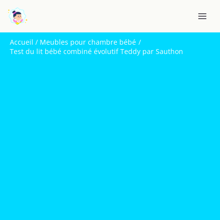
Aller
R
au
e
contenu
c
Accueil
Meubles pour chambre bébé
h
Test du lit bébé combiné évolutif Teddy par Sauthon
e
r
c
h
e
r