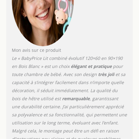
Mon avis sur ce produit
Le « BabyPrice Lit combiné évolutif 120×60 en 90×190
en Bois Blanc » est un choix
élégant et pratique
pour
toute chambre de bébé. Avec son design
très joli
et sa
capacité à s’intégrer facilement dans n’importe quelle
décoration, il séduit immédiatement. La qualité du
bois de hêtre utilisé est
remarquable
, garantissant
une durabilité certaine. J’ai particulièrement apprécié
sa polyvalence et sa fonctionnalité, qui permettent une
utilisation sur le long terme, évoluant avec l’enfant.
Malgré cela, le montage peut être un défi en raison
d’instructions peu claires et de quelques problèmes