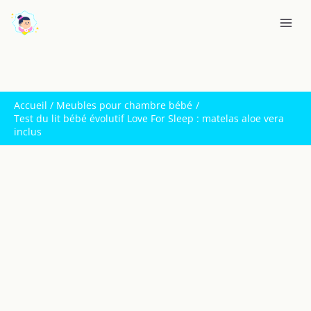
Aller
R
au
e
contenu
c
h
e
Accueil
Meubles pour chambre bébé
r
Test du lit bébé évolutif Love For Sleep : matelas aloe vera
c
inclus
h
e
r