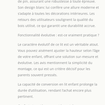
de pin, assurant une robustesse à toute épreuve.
Peinture non toxique sans danger
Son design blanc lui confère une allure moderne et
pour votre bébé. Conforme aux
normes de sécurité européennes et
s’adapte à toutes les décorations intérieures. Les
britanniques rigoureuses EN 716-1 ✔
retours des utilisateurs soulignent la qualité du
BS 5852 ✔ BS 7177 ✔ BS 1877 ✔ 12
bois utilisé, ce qui garantit une durabilité accrue.
mois de garantie et d'assistance par la
suite Dimensions extérieures : L124 x
Fonctionnalité évolutive : est-ce vraiment pratique ?
L65 x H88cm
Le caractère évolutif de ce lit est un véritable atout.
Vous pouvez aisément ajuster la hauteur selon l’âge
de votre enfant, offrant une solution sur-mesure et
évolutive. Les avis mentionnent la simplicité du
montage, ce qui est un critère décisif pour les
parents souvent pressés.
La capacité de conversion en lit enfant prolonge la
durée d’utilisation, rendant l’achat encore plus
pertinent.