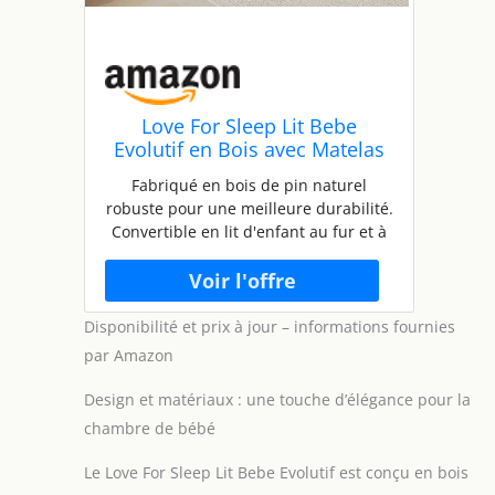
Love For Sleep Lit Bebe
Evolutif en Bois avec Matelas
en Mousse Aloe Vera
Fabriqué en bois de pin naturel
120x60cm,Lit pour Bebe Pin-
robuste pour une meilleure durabilité.
Blanc,Transformable en lit
Convertible en lit d'enfant au fur et à
Enfant
mesure que votre bébé grandit Les
trois positions de la base permettent
un accès plus facile et plus sûr à votre
bébé. Le matelas Aloe Vera garantit un
Disponibilité et prix à jour – informations fournies
sommeil sain et réparateur à votre
par Amazon
petit bout de chou. Fabriqué avec une
mousse moyennement ferme, ce
Design et matériaux : une touche d’élégance pour la
matelas assure un confort optimal et
chambre de bébé
un bon alignement du corps pendant
le sommeil. Convient aux nouveau-nés
Le Love For Sleep Lit Bebe Evolutif est conçu en bois
jusqu'à l'âge de trois ans environ