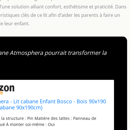
ne solution alliant confort, esthétisme et praticité. Dans
istiques clés de ce lit afin d’aider les parents à faire un
e leur enfant.
ane Atmosphera pourrait transformer la
ra - Lit cabane Enfant Bosco - Bois 90x190
 Cabane 90x190cm)
 la structure : Pin Matière des lattes : Panneau de
qué À monter soi-même : Oui