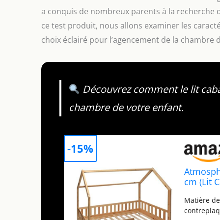
a conquis de nombreux parents à la recherche d’u
ce test produit, nous allons examiner les caractér
choix éclairé pour l’agencement de la chambre d
Découvrez comment le lit cab
chambre de votre enfant.
-15%
Atmosphe
cm (Lit
Matière de
contrepla