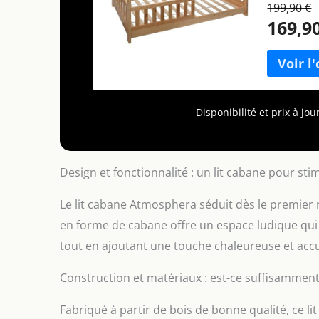
199,90 €
169,9
Disponibilité et prix à j
Design et fonctionnalité : un lit cabane pour sti
Le lit cabane Atmosphera séduit dès le premier 
en forme de cabane offre un espace ludique qui e
tout en ajoutant une touche chaleureuse et accu
Construction et matériaux : est-ce suffisamment
Fabriqué à partir de bois de bonne qualité, ce li