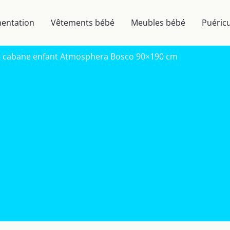
mentation
Vêtements bébé
Meubles bébé
Puéricu
it cabane enfant Atmosphera Bosco 90×190 cm