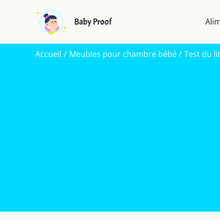
Aller
au
Baby Proof
Ali
contenu
Accueil
Meubles pour chambre bébé
Test du l