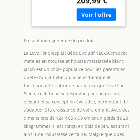
209,99 €
design intelligent et
Sécurité et
praticité. Le tiroir
Protections en
intégré offre un
Silicone – Lit
espace de
Transformable
rangement
pour Fille ou
supplémentaire
Garçon –
Présentation générale du produit
pour le linge de lit,
Modèle Jacob
les vêtements ou les
Le Love For Sleep Lit Bébé Évolutif 120x60cm avec
accessoires de
bébé. Une solution
matelas en mousse et housse matelassée blanc
idéale pour les
Jacob est un choix populaire pour les parents en
parents qui
quête d’un lit bébé qui allie esthétique et
apprécient l’ordre et
fonctionnalité. Fabriqué par la marque Love For
la fonctionnalité
Sleep, ce lit bébé se distingue par son design
dans la chambre
d’enfant.
élégant et sa conception évolutive, permettant de
[SÉCURITÉ ET STYLE]
s’adapter à la croissance de votre enfant. Avec des
- Ce lits bébé
dimensions de 124 x 65 x 90 cm et un poids de 23
combine sécurité et
kilogrammes, il est conçu en bois de pin, assurant
élégance moderne.
Fabriqué à partir de
ainsi une robustesse certaine. Malgré quelques
matériaux de la