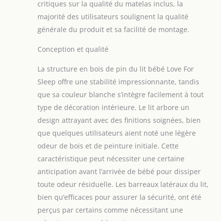
critiques sur la qualité du matelas inclus, la
plus haute qualité,
majorité des utilisateurs soulignent la qualité
il garantit stabilité
générale du produit et sa facilité de montage.
et durabilité. La
finition soignée et
Conception et qualité
les capitonnages
élégants soulignent
La structure en bois de pin du lit bébé Love For
le design
Sleep offre une stabilité impressionnante, tandis
intemporel qui
s'intègre
que sa couleur blanche s’intègre facilement à tout
parfaitement dans
type de décoration intérieure. Le lit arbore un
toute chambre
design attrayant avec des finitions soignées, bien
d'enfant.
que quelques utilisateurs aient noté une légère
[NATURE ET
SÉCURITÉ] - lit
odeur de bois et de peinture initiale. Cette
évolutif fabriqué en
caractéristique peut nécessiter une certaine
pin de haute qualité
anticipation avant l’arrivée de bébé pour dissiper
allie robustesse
toute odeur résiduelle. Les barreaux latéraux du lit,
naturelle et design
écologique. La
bien qu’efficaces pour assurer la sécurité, ont été
surface revêtue de
perçus par certains comme nécessitant une
peintures non