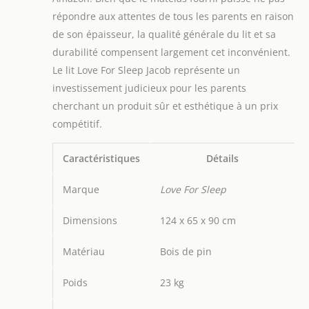
un confort de
répondre aux attentes de tous les parents en raison
sommeil
de son épaisseur, la qualité générale du lit et sa
ergonomique. La
durabilité compensent largement cet inconvénient.
housse de matelas
Le lit Love For Sleep Jacob représente un
est amovible,
lavable et garantit
investissement judicieux pour les parents
une hygiène
cherchant un produit sûr et esthétique à un prix
optimale.
compétitif.
Dimensions : 124 x
65 cm.
Caractéristiques
Détails
Marque
Love For Sleep
Dimensions
124 x 65 x 90 cm
Matériau
Bois de pin
Poids
23 kg