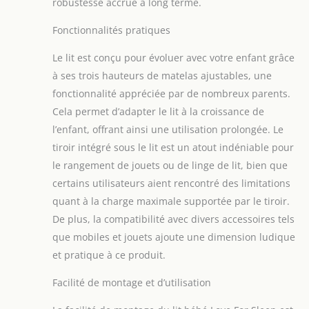
robustesse accrue à long terme.
toxiques est non
seulement sûre
Fonctionnalités pratiques
pour votre enfant,
mais répond
Le lit est conçu pour évoluer avec votre enfant grâce
également aux
à ses trois hauteurs de matelas ajustables, une
normes de sécurité
fonctionnalité appréciée par de nombreux parents.
européennes et
britanniques
Cela permet d’adapter le lit à la croissance de
strictes EN 716-
l’enfant, offrant ainsi une utilisation prolongée. Le
1:2017, garantissant
tiroir intégré sous le lit est un atout indéniable pour
une qualité
le rangement de jouets ou de linge de lit, bien que
supérieure.
[SOMMEIL PAISIBLE
certains utilisateurs aient rencontré des limitations
POUR L'ENFANT] -
quant à la charge maximale supportée par le tiroir.
Nos lits pour bébés
De plus, la compatibilité avec divers accessoires tels
et tout-petits sont
que mobiles et jouets ajoute une dimension ludique
conçus pour offrir à
et pratique à ce produit.
votre enfant un
sommeil profond et
Facilité de montage et d’utilisation
sain. La
construction