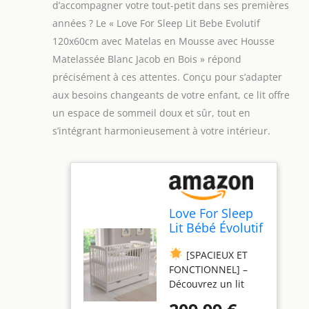
d’accompagner votre tout-petit dans ses premières
années ? Le « Love For Sleep Lit Bebe Evolutif
120x60cm avec Matelas en Mousse avec Housse
Matelassée Blanc Jacob en Bois » répond
précisément à ces attentes. Conçu pour s’adapter
aux besoins changeants de votre enfant, ce lit offre
un espace de sommeil doux et sûr, tout en
s’intégrant harmonieusement à votre intérieur.
Love For Sleep
Lit Bébé Évolutif
en Bois Blanc
[SPACIEUX ET
120x60 cm avec
FONCTIONNEL] –
Matelas en
Découvrez un lit
Mousse, Tiroir,
bébé qui allie
Barrière de