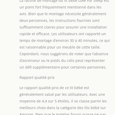
La facilité de montage du lit bébé Love For Sleep est
spéciale favorise
une bonne
un point fort fréquemment mentionné dans les
circulation de l'air,
avis. Bien que le montage nécessite généralement
contribuant à un
deux personnes, les instructions fournies sont
état de repos
suffisamment claires pour assurer une installation
confortable et
rapide et efficace. Les utilisateurs ont rapporté un
relaxant.
[CONFORT DE
temps de montage d’environ 30 à 40 minutes, ce qui
SOMMEIL
est raisonnable pour un meuble de cette taille.
PREMIUM] - Matelas
Cependant, nous suggérons de noter que l’absence
en mousse de luxe
d’ascenseur ou le poids du colis peut représenter
(6 cm d'épaisseur)
avec housse
un défi supplémentaire pour certaines personnes.
antibactérienne et
hypoallergénique à
Rapport qualité-prix
l'Aloe Vera – idéal
Le rapport qualité-prix de ce lit bébé est
pour la peau
sensible des bébés.
généralement salué par les utilisateurs. Avec une
La mousse de haute
moyenne de 4,4 sur 5 étoiles, il se classe parmi les
qualité et élastique
meilleurs choix dans la catégorie des lits bébé sur
soutient la colonne
Amazon. Bien que le matelas fourni puisse ne pas
vertébrale et assure