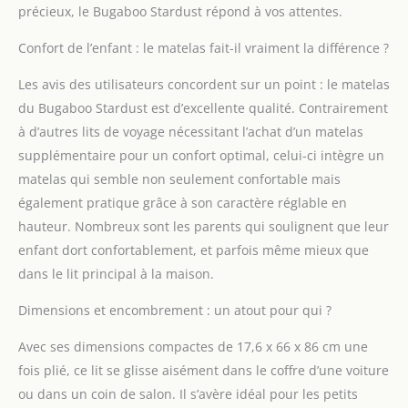
aérospatiale unique et
précieux, le Bugaboo Stardust répond à vos attentes.
un design intelligent
Offre un CONFORT
Confort de l’enfant : le matelas fait-il vraiment la différence ?
ULTIME grâce à son
matelas intégré à
Les avis des utilisateurs concordent sur un point : le matelas
plusieurs couches – Le
du Bugaboo Stardust est d’excellente qualité. Contrairement
matelas est réglable en
à d’autres lits de voyage nécessitant l’achat d’un matelas
deux hauteurs :
supplémentaire pour un confort optimal, celui-ci intègre un
hauteur de lit de bébé
matelas qui semble non seulement confortable mais
et hauteur de lit de
nouveau-né
également pratique grâce à son caractère réglable en
hauteur. Nombreux sont les parents qui soulignent que leur
enfant dort confortablement, et parfois même mieux que
dans le lit principal à la maison.
Dimensions et encombrement : un atout pour qui ?
Avec ses dimensions compactes de 17,6 x 66 x 86 cm une
fois plié, ce lit se glisse aisément dans le coffre d’une voiture
ou dans un coin de salon. Il s’avère idéal pour les petits