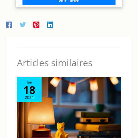
ouverture latérale, installer et sortir bébé de son lit de
voyage devient un jeu d’enfant. Votre tout-petit pourra
même s’y glisser seul en toute autonomie PLIAGE FACILE ET
COMPACT : Sweet Dreams se plie et se déplie en un clin
d'œil. Son design pliable et peu encombrant facilite le
rangement et permet de le glisser dans le coffre pendant vos
déplacements. LE PARFAIT COMPAGNON DE VOYAGE : ce lit
pour tout-petits compact se replie sans prendre de place.
Livré avec son sac de transport, il est parfait pour vos
voyages ULTRA-STABLE : le berceau de voyage bébé Sweet
Dreams est conçu pour assurer une stabilité optimale,
garantissant la sécurité de votre enfant lorsqu’il joue ou se
repose
Articles similaires
Jan
18
2024