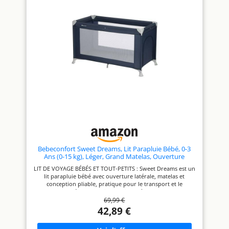
lit de voyage est livré avec un
son ouverture latérale,
matelas en mousse (L60 x L120
installer et sortir bébé de son
cm) de 2 cm d'épaisseur qui
lit de voyage devient un jeu
offre de la stabilité à votre
d’enfant. Votre tout-petit
bébé grâce à la fibre de bois
pourra même s’y glisser seul
PLIAGE PARAPLUIE COMPACT :
en toute autonomie PLIAGE
rapide à plier et déplier, le lit
FACILE ET COMPACT : Sweet
parapluie bébé avec matelas
Dreams se plie et se déplie en
léger peut être transporté
un clin d'œil. Son design
partout où vous allez grâce à
pliable et peu encombrant
sa taille compacte plié (W70 x
facilite le rangement et permet
H74.5 cm) BEBECONFORT -
de le glisser dans le coffre
SMALL MOMENTS, BIG SMILES
pendant vos déplacements. LE
: Bebeconfort propose une
PARFAIT COMPAGNON DE
large gamme de produits, tels
VOYAGE : ce lit pour tout-
que sièges-auto, poussettes,
petits compact se replie sans
équipements pour la maison
prendre de place. Livré avec
et produits de petite
son sac de transport, il est
puériculture pour bébés
parfait pour vos voyages
ULTRA-STABLE : le berceau de
Bebeconfort Sweet Dreams, Lit Parapluie Bébé, 0-3
voyage bébé Sweet Dreams est
Ans (0-15 kg), Léger, Grand Matelas, Ouverture
conçu pour assurer une
Latérale, Design Pliable, Sac de Transport Inclus, Navy
LIT DE VOYAGE BÉBÉS ET TOUT-PETITS : Sweet Dreams est un
stabilité optimale, garantissant
Blue
lit parapluie bébé avec ouverture latérale, matelas et
la sécurité de votre enfant
conception pliable, pratique pour le transport et le
lorsqu’il joue ou se repose
rangement. Idéal de la naissance jusqu'à 3 ans (0-15 kg) UN
69,99 €
ESPACE OPTIMAL : ce lit parapluie bébé avec matelas
spacieux et rembourré (L120 x l60 cm) offre à vos enfants
42,89 €
tout l'espace nécessaire pour jouer et dormir pendant leurs
premières années de vie OUVERTURE LATÉRALE : avec son