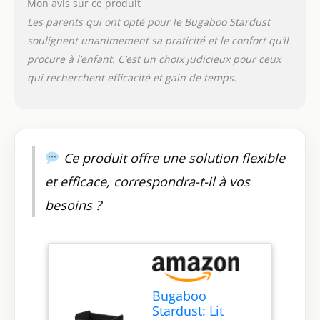
Mon avis sur ce produit
grâce à son matelas
Les parents qui ont opté pour le Bugaboo Stardust
intégré à plusieurs
couches – Le matelas
soulignent unanimement sa praticité et le confort qu’il
est réglable en deux
procure à l’enfant. C’est un choix judicieux pour ceux
hauteurs : hauteur de
qui recherchent efficacité et gain de temps.
lit de bébé et hauteur
de lit de nouveau-né
Ce produit offre une solution flexible
et efficace, correspondra-t-il à vos
besoins ?
Bugaboo
Stardust: Lit