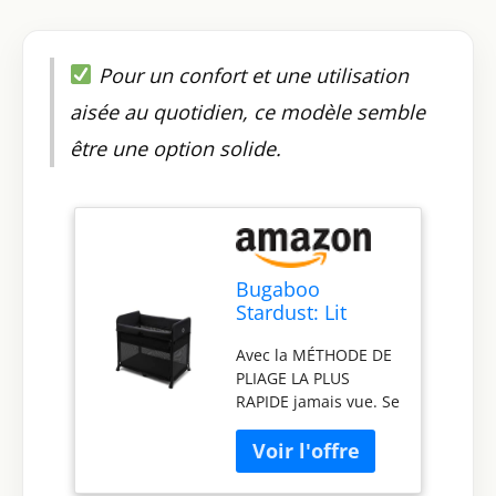
Pour un confort et une utilisation
aisée au quotidien, ce modèle semble
être une option solide.
Bugaboo
Stardust: Lit
Parapluie
Avec la MÉTHODE DE
Compact avec
PLIAGE LA PLUS
Matelas, se
RAPIDE jamais vue. Se
Déplie en 1
déplie en 1 seconde
Seconde, avec
et se replie en
Sac de Transport,
seulement 3
0–4 Ans, Noir
secondes FAIT POUR