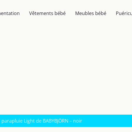
mentation
Vêtements bébé
Meubles bébé
Puéricu
it parapluie Light de BABYBJÖRN – noir