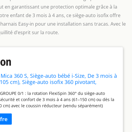
tout en garantissant une protection optimale grâce à la
e enfant de 3 mois à 4 ans, ce siège-auto isofix offre
harnais Easy-in pour une installation sans tracas. Avec le
llité d’esprit sur la route.
Mica 360 S, Siège-auto bébé i-Size, De 3 mois à
105 cm), Siège-auto isofix 360 pivotant,
lexiSpin, 5 inclinaisons, Protection G-CELL,
ROUPE 0/1 : la rotation FlexiSpin 360° du siège-auto
sy-in, Tonal Black
 sécurité et confort de 3 mois à 4 ans (61–150 cm) ou dès la
0 cm) avec le coussin réducteur (vendu séparément)
IZE : conçu et testé selon les normes de sécurité
es plus strictes (ECE R129), il s'installe sur la la base
FIX, la jambe de force assurant une stabilité maximale.
TATION 360° : le siège-auto 360 pivotant se place dans