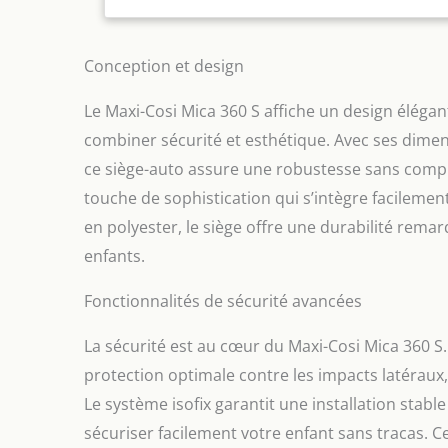
toute positi
ans pour une
D'INCLINAISO
Conception et design
position déc
paysage, off
Le Maxi-Cosi Mica 360 S affiche un design éléga
CONTRE LES 
combiner sécurité et esthétique. Avec ses dimen
répartit les 
les blessure
ce siège-auto assure une robustesse sans compro
ENFILER : le
touche de sophistication qui s’intègre facileme
crochets et r
en polyester, le siège offre une durabilité rema
de le retrai
HARNAIS : co
enfants.
isofix offre 
de la naissa
Fonctionnalités de sécurité avancées
Eco Care du 
peuvent être
La sécurité est au cœur du Maxi-Cosi Mica 360 S.
°C. ACCESSOI
combine avec
protection optimale contre les impacts latéraux, 
protection d
Le système isofix garantit une installation stabl
sécuriser facilement votre enfant sans tracas. C