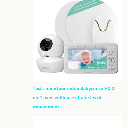
Test : moniteur vidéo Babysense HD 2-
en-1 avec veilleuse et alertes de
mouvement