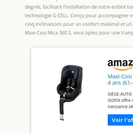
degrés, facilitant l’installation de votre enfant 
technologie G-CELL. Conçu pour accompagner votr
cinq inclinaisons pour un confort maximal et un 
Maxi-Cosi Mica 360 S, vous optez pour une tranqui
Maxi-Cosi 
4 ans (61–
Rotation F
SIÈGE-AUTO G
Harnais Ea
ISOFIX offre
naissance (4
SÉCURITÉ I-S
européennes l
intégrée ISO
FLEXISPIN RO