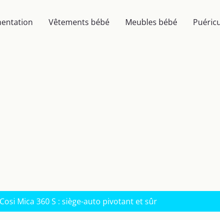
mentation
Vêtements bébé
Meubles bébé
Puéricu
Cosi Mica 360 S : siège-auto pivotant et sûr