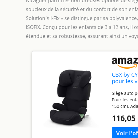
Naviguer parmi les nombreuses options de siège
soucieux de la sécurité et du confort de son en
Solution X i-Fix » se distingue par sa polyvalenc
ISOFIX. Conçu pour les enfants de 3 à 12 ans, il 
étendue et sa robustesse, assurant ainsi un voya
CBX by CYB
pour les v
(100 - 150
Siège auto p
Pour les enf
150 cm), Ada
protection l
116,05
protections 
d’inclinaiso
réglable en 