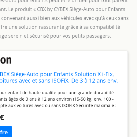
s-auto pour enfants peut être un défi pour tout parent
fant. Le produit « CBX by CYBEX Siège-Auto pour Enfants
e, convenant aussi bien aux véhicules avec qu’à ceux sans
offre une solution rassurante grâce à sa compatibilité
ge serein et sécurisé pour vos petits passagers.
EX Siège-Auto pour Enfants Solution X i-Fix,
oitures avec et sans ISOFIX, De 3 à 12 ans env.
 cm), de 15 à 50 kg env., Pure Black
our enfant de haute qualité pour une grande durabilité -
ants âgés de 3 ans à 12 ans environ (15-50 kg, env. 100 -
pté aux voitures avec ou sans ISOFIX Sécurité maximale :
inéaire intégrée contre les chocs latéraux dans les
 €
latérales des épaules, appui-tête breveté à 3 réglages
n qui soutient la tête pendant l’endormissement Appuie-tête
hauteur en 11 positions pour s’adapter à la taille de