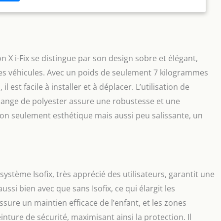
ssier inclinable pour une adaptation optimale au siège du
tion facile et stable dans la voiture grâce au système
seul clic, Accessoires en option : housse d’été et aides au
IX Contenu : 1 Siège auto Solution X i-Fix, Dimensions
x 47 x 64 cm, Poids : 7 kg, Couleur : Pure Black
 X i-Fix se distingue par son design sobre et élégant,
 des véhicules. Avec un poids de seulement 7 kilogrammes
est facile à installer et à déplacer. L’utilisation de
élange de polyester assure une robustesse et une
 non seulement esthétique mais aussi peu salissante, un
 système Isofix, très apprécié des utilisateurs, garantit une
aussi bien avec que sans Isofix, ce qui élargit les
assure un maintien efficace de l’enfant, et les zones
nture de sécurité, maximisant ainsi la protection. Il