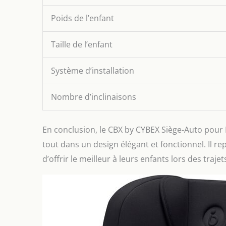
Poids de l’enfant
Taille de l’enfant
Système d’installation
Nombre d’inclinaisons
En conclusion, le CBX by CYBEX Siège-Auto pour Enf
tout dans un design élégant et fonctionnel. Il r
d’offrir le meilleur à leurs enfants lors des trajet