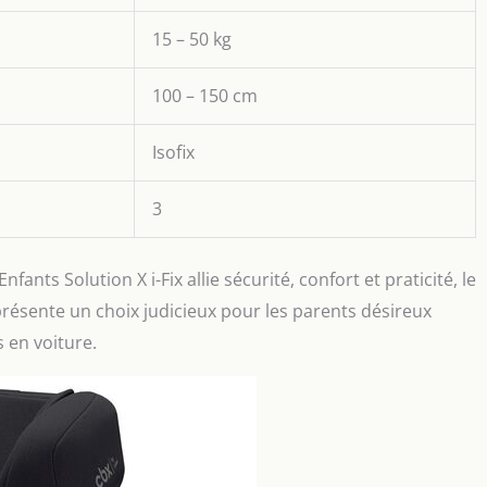
15 – 50 kg
100 – 150 cm
Isofix
3
ants Solution X i-Fix allie sécurité, confort et praticité, le
eprésente un choix judicieux pour les parents désireux
s en voiture.