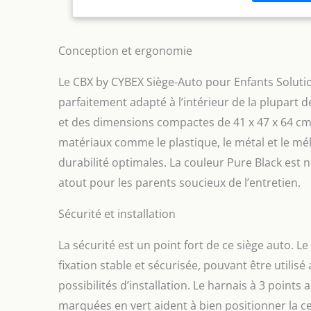
l’enfant, do
véhicule Fixa
ISOFIX en un 
montage ISOF
Conception et ergonomie
(LxlxH) : 38 
Le CBX by CYBEX Siège-Auto pour Enfants Solution
parfaitement adapté à l’intérieur de la plupart
et des dimensions compactes de 41 x 47 x 64 cm, il 
matériaux comme le plastique, le métal et le m
durabilité optimales. La couleur Pure Black est
atout pour les parents soucieux de l’entretien.
Sécurité et installation
La sécurité est un point fort de ce siège auto. Le
fixation stable et sécurisée, pouvant être utilisé 
possibilités d’installation. Le harnais à 3 points 
marquées en vert aident à bien positionner la cei