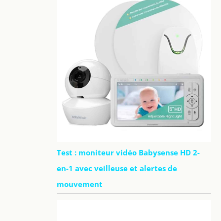
Test : moniteur vidéo Babysense HD 2-
en-1 avec veilleuse et alertes de
mouvement