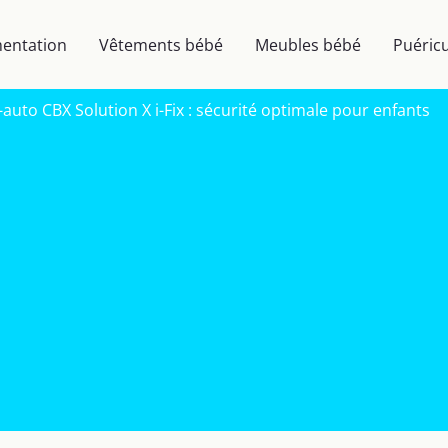
mentation
Vêtements bébé
Meubles bébé
Puéricu
-auto CBX Solution X i-Fix : sécurité optimale pour enfants