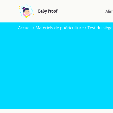
Aller
au
Baby Proof
Ali
contenu
Accueil
Matériels de puériculture
Test du siège