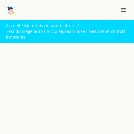
Aller
R
au
e
contenu
c
Accueil
Matériels de puériculture
h
Test du siège auto Chicco MySeat i-Size : sécurité et confort
innovants
e
r
c
h
e
r