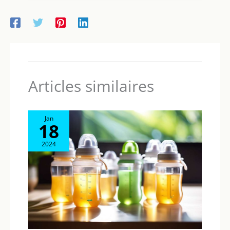
protégeant la tête, les épaules et le torse de votre enfant en
cas d’impact latéral.
Articles similaires
Jan
18
2024