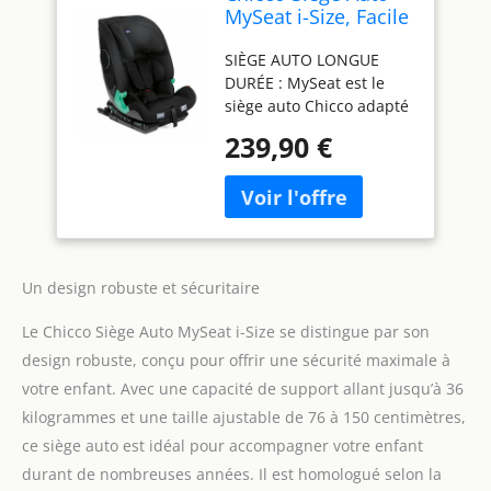
MySeat i-Size, Facile
à Installer avec
SIÈGE AUTO LONGUE
Système
DURÉE : MySeat est le
Connecteurs Isofix
siège auto Chicco adapté
et Top Tether,
à ceux qui recherchent
Inclinable, Réglable
239,90 €
un produit pratique,
en Hauteur,
confortable et sûr pour
Homologué ECE R
leur enfant. Il est
129/03 (Taille I), 76-
homologué selon la
150 cm, à partir de
réglementation ECE R
15 Mois
129/03 la plus récente
Un design robuste et sécuritaire
pour le transport
d'enfants de 76 à 150 cm
Le Chicco Siège Auto MySeat i-Size se distingue par son
de hauteur. Le
compagnon de voyage
design robuste, conçu pour offrir une sécurité maximale à
idéal pendant des
votre enfant. Avec une capacité de support allant jusqu’à 36
années INSTALLATION
kilogrammes et une taille ajustable de 76 à 150 centimètres,
FACILE : Le système Isofix
ce siège auto est idéal pour accompagner votre enfant
avec Top Tether et les
harnais intégrés jusqu'à
durant de nombreuses années. Il est homologué selon la