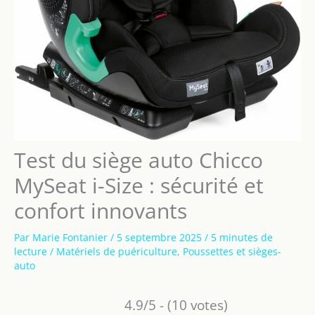
Test du siège auto Chicco
MySeat i-Size : sécurité et
confort innovants
Par
Marie Fontanier
/
5 septembre 2025
/
5 minutes de
lecture
/
Matériels de puériculture
,
Poussettes et sièges-
auto
4.9/5 - (10 votes)