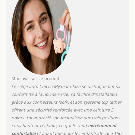
compagnon de voyage
idéal pendant des
années INSTALLATION
FACILE : Le système Isofix
avec Top Tether et les
harnais intégrés jusqu'à
105 cm garantissent une
installation simple et
rapide du siège. A partir
de 100 cm de hauteur,
l'installation s'effectue à
l'aide des ceintures 3
points du véhicule MINI-
Mon avis sur ce produit
RÉDUCTEUR INCLUS : Le
Le siège auto Chicco MySeat i-Size se distingue par sa
réducteur pratique inclus
conformité à la norme i-size, sa facilité d’installation
assure le bon confort
grâce aux connecteurs isofix et son système top tether,
pour les jeunes enfants
offrant une sécurité renforcée avec une ceinture 5
points. J’ai apprécié son inclinaison sur trois positions
et sa hauteur réglable, ce qui le rend
extrêmement
confortable
et adaptable pour les enfants de 76 à 150