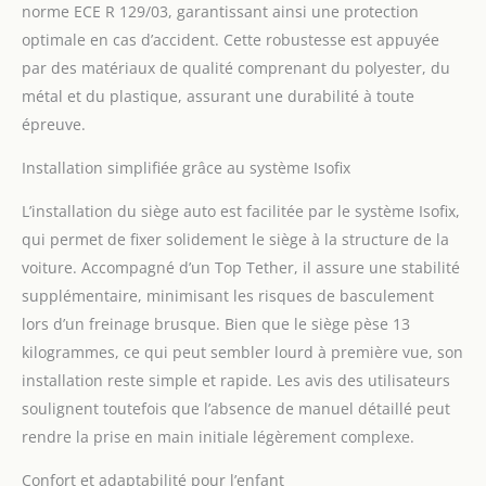
105 cm garantissent une
norme ECE R 129/03, garantissant ainsi une protection
installation simple et
optimale en cas d’accident. Cette robustesse est appuyée
rapide du siège. A partir
par des matériaux de qualité comprenant du polyester, du
de 100 cm de hauteur,
métal et du plastique, assurant une durabilité à toute
l'installation s'effectue à
l'aide des ceintures 3
épreuve.
points du véhicule MINI-
RÉDUCTEUR INCLUS : Le
Installation simplifiée grâce au système Isofix
réducteur pratique inclus
assure le bon confort
L’installation du siège auto est facilitée par le système Isofix,
pour les jeunes enfants
qui permet de fixer solidement le siège à la structure de la
voiture. Accompagné d’un Top Tether, il assure une stabilité
supplémentaire, minimisant les risques de basculement
lors d’un freinage brusque. Bien que le siège pèse 13
kilogrammes, ce qui peut sembler lourd à première vue, son
installation reste simple et rapide. Les avis des utilisateurs
soulignent toutefois que l’absence de manuel détaillé peut
rendre la prise en main initiale légèrement complexe.
Confort et adaptabilité pour l’enfant