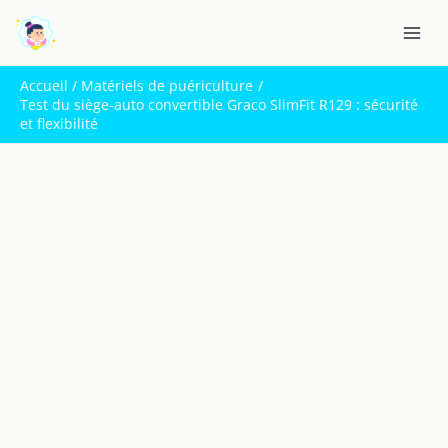
Aller
R
au
e
contenu
c
Accueil
Matériels de puériculture
h
Test du siège-auto convertible Graco SlimFit R129 : sécurité
et flexibilité
e
r
c
h
e
r