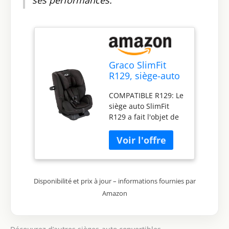
Graco SlimFit
R129, siège-auto
convertible 2-en-
COMPATIBLE R129: Le
1, de 40 à 145 cm
siège auto SlimFit
(de la naissance
R129 a fait l'objet de
jusqu'à environ
tests contre les chocs
12 ans), siège
latéraux plus
enfant dos à la
poussés, et il garantit
route et face à la
que votre enfant
route, Noir,
reste plus longtemps
Midnight
Disponibilité et prix à jour – informations fournies par
en position dos à la
route SÉCURITÉ
Amazon
EXTRA : élément de
protection contre les
chocs latéraux