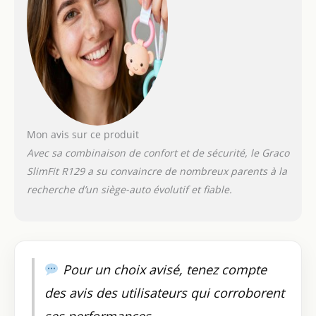
enfant S'ADAPTE AUX
STADES DE
CROISSANCE: Le
SlimFit R129 s'adapte
à la croissance de
votre enfant en
hauteur comme en
largeur SIÈGE AUTO
CONVERTIBLE 2-EN-1:
Mon avis sur ce produit
Le siège SlimFit R129
Avec sa combinaison de confort et de sécurité, le Graco
permet d'installer
votre enfant en
SlimFit R129 a su convaincre de nombreux parents à la
position dos à la
recherche d’un siège-auto évolutif et fiable.
route (40 à 105 cm)
mais également en
position face à la
route (100 à 150 cm)
Pour un choix avisé, tenez compte
des avis des utilisateurs qui corroborent
ses performances.