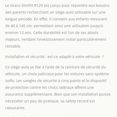
En cas de collision, il
Le Graco SlimFit R129 est conçu pour répondre aux besoins
réduit la force exercée
des parents recherchant un siège-auto utilisable sur une
sur la tête, le cou et la
colonne vertébrale de
longue période. En effet, il convient aux enfants mesurant
ton enfant S'ADAPTE
de 40 à 145 cm, permettant ainsi une utilisation jusqu’à
AUX STADES DE
environ 12 ans. Cette durabilité est l’un de ses atouts
CROISSANCE: Le SlimFit
majeurs, rendant l’investissement initial particulièrement
R129 s'adapte à la
rentable.
croissance de votre
enfant en hauteur
Installation et sécurité : est-ce adapté à votre véhicule ?
comme en largeur
SIÈGE AUTO
Ce siège-auto se fixe à l’aide de la ceinture de sécurité du
CONVERTIBLE 2-EN-1:
Le siège SlimFit R129
véhicule, un choix judicieux pour les voitures sans système
permet d'installer votre
isofix. Les sangles de sécurité à cinq points et le dispositif
enfant en position dos
de protection contre les chocs latéraux offrent une
à la route (40 à 105 cm)
assurance supplémentaire. Bien que son installation puisse
mais également en
nécessiter un peu de pratique, sa safety record est
position face à la route
(100 à 150 cm)
rassurante.