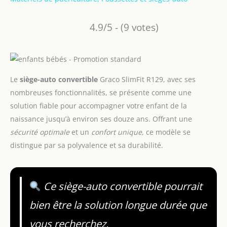
4.9/5 - (9 votes)
Le
siège-auto convertible
Graco SlimFit R129, avec ses
nombreuses fonctionnalités, se présente comme une
solution fiable pour accompagner votre enfant de la
naissance jusqu’à environ ses douze ans. Offrant une
sécurité optimale
et un
confort unique
, ce modèle se
distingue par sa polyvalence et sa durabilité.
Ce siège-auto convertible pourrait
bien être la solution longue durée que
vous recherchez.