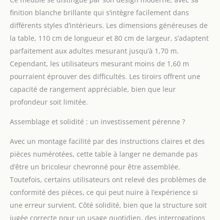
capacité de rangement
finition blanche brillante qui s’intègre facilement dans
: 4 grands tiroirs de la
différents styles d’intérieurs. Les dimensions généreuses de
commode offrent
beaucoup d'espace de
la table, 110 cm de longueur et 80 cm de largeur, s’adaptent
rangement pour les
parfaitement aux adultes mesurant jusqu’à 1,70 m.
vêtements, les couches
Cependant, les utilisateurs mesurant moins de 1,60 m
et autres fournitures de
pourraient éprouver des difficultés. Les tiroirs offrent une
bébé. Leurs glissières
métalliques
capacité de rangement appréciable, bien que leur
silencieuses s'ouvrent
profondeur soit limitée.
et se ferment en
douceur, sans bruit. Ils
Assemblage et solidité : un investissement pérenne ?
vous permettent de
prendre et mettre des
Avec un montage facilité par des instructions claires et des
objets d'une seule main
pièces numérotées, cette table à langer ne demande pas
Design amovible &
d’être un bricoleur chevronné pour être assemblée.
Double mode : Les
Toutefois, certains utilisateurs ont relevé des problèmes de
composants du plan à
langer sont facilement
conformité des pièces, ce qui peut nuire à l’expérience si
démontables. L'armoire
une erreur survient. Côté solidité, bien que la structure soit
de rangement peut être
jugée correcte pour un usage quotidien, des interrogations