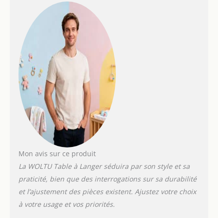
particulièrement
adapté aux mères en
convalescence
Grande capacité de
rangement : 4 grands
tiroirs de la commode
offrent beaucoup
d'espace de
rangement pour les
vêtements, les
couches et autres
fournitures de bébé.
Leurs glissières
métalliques
silencieuses s'ouvrent
Mon avis sur ce produit
et se ferment en
La WOLTU Table à Langer séduira par son style et sa
douceur, sans bruit.
praticité, bien que des interrogations sur sa durabilité
Ils vous permettent
de prendre et mettre
et l’ajustement des pièces existent. Ajustez votre choix
des objets d'une
à votre usage et vos priorités.
seule main Design