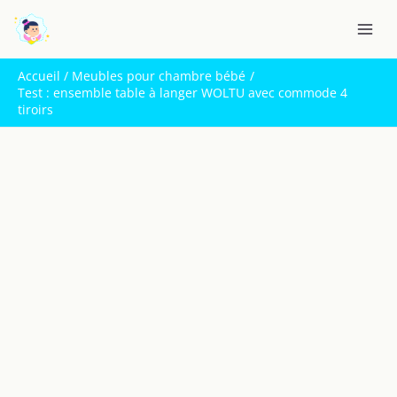
Aller
R
au
e
contenu
c
Accueil
Meubles pour chambre bébé
h
Test : ensemble table à langer WOLTU avec commode 4
tiroirs
e
r
c
h
e
r