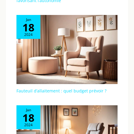
favorisant l’autonomie
Jan
18
2024
Fauteuil d’allaitement : quel budget prévoir ?
Jan
18
2024