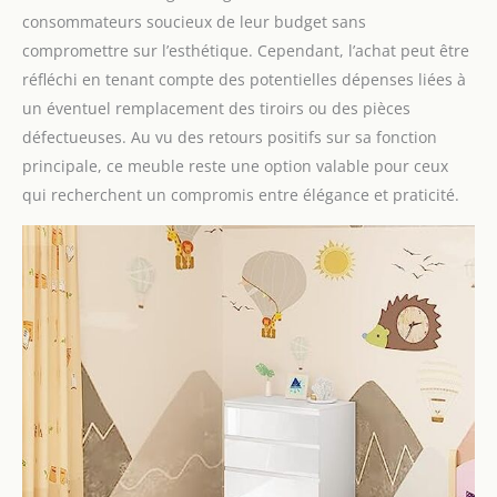
certifiés FSC, cette table
consommateurs soucieux de leur budget sans
à langer est conçue
compromettre sur l’esthétique. Cependant, l’achat peut être
pour protéger la
réfléchi en tenant compte des potentielles dépenses liées à
sécurité de bébé à tous
un éventuel remplacement des tiroirs ou des pièces
les niveaux
défectueuses. Au vu des retours positifs sur sa fonction
ASSEMBLAGE FACILE :
Des panneaux
principale, ce meuble reste une option valable pour ceux
numérotés, des
qui recherchent un compromis entre élégance et praticité.
instructions claires et
des accessoires
complets facilitent le
montage. Le nettoyage
quotidien de la table à
langer et de la
commode bébé est
rapide et facile avec un
chiffon humide, ce qui
permet de gagner du
temps et de l'énergie
pour les parents