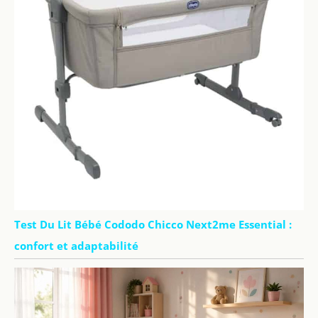
Test Du Lit Bébé Cododo Chicco Next2me Essential :
confort et adaptabilité