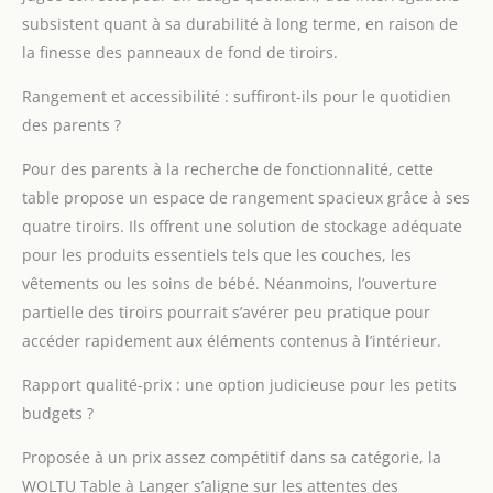
utilisée comme armoire
subsistent quant à sa durabilité à long terme, en raison de
à tiroirs indépendante
lorsque votre bébé n'a
la finesse des panneaux de fond de tiroirs.
plus besoin d'utiliser la
Rangement et accessibilité : suffiront-ils pour le quotidien
table à langer. Ce
design raisonnable
des parents ?
répond aux besoins des
différentes étapes de
Pour des parents à la recherche de fonctionnalité, cette
l'enfant et évite le
table propose un espace de rangement spacieux grâce à ses
gaspillage Protections
quatre tiroirs. Ils offrent une solution de stockage adéquate
de sécurité multiples :
pour les produits essentiels tels que les couches, les
La table à langer est
fixée par des boucles
vêtements ou les soins de bébé. Néanmoins, l’ouverture
métalliques
partielle des tiroirs pourrait s’avérer peu pratique pour
antidérapantes. À
accéder rapidement aux éléments contenus à l’intérieur.
l'arrière de l'armoire se
trouve un dispositif
Rapport qualité-prix : une option judicieuse pour les petits
anti-basculement. De
budgets ?
plus, les angles
arrondis réduisent les
Proposée à un prix assez compétitif dans sa catégorie, la
risques de collision.
WOLTU Table à Langer s’aligne sur les attentes des
Fabriquée en panneaux